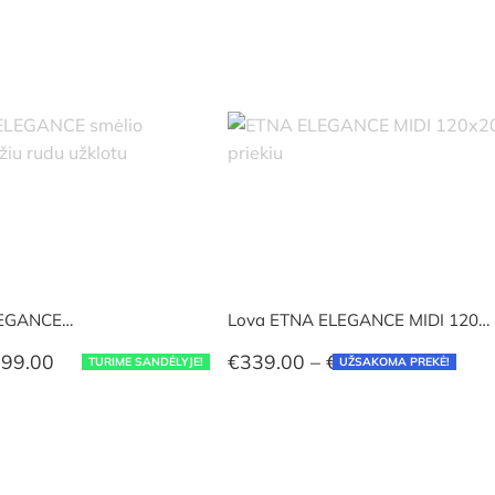
range:
range:
€240.00
€290.00
through
through
€555.00
€560.00
LEGANCE…
Lova ETNA ELEGANCE MIDI 120…
Price
Price
99.00
€
339.00
–
€
549.00
TURIME SANDĖLYJE!
UŽSAKOMA PREKĖ!
range:
range:
€319.00
€339.00
through
through
€699.00
€549.00