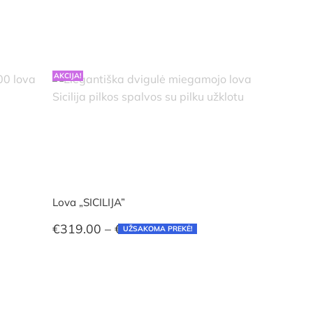
range:
€279.00
through
€659.00
AKCIJA!
Lova „SICILIJA”
Price
€
319.00
–
€
699.00
UŽSAKOMA PREKĖ!
range:
€319.00
through
€699.00