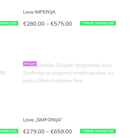
Lova IMPERIJA
Price
€
280.00
–
€
575.00
ANDĖLYJE!
TURIME SANDĖLYJE!
range:
€280.00
through
€575.00
AKCIJA!
Lova „SIMFONIJA”
Price
€
279.00
–
€
659.00
ANDĖLYJE!
TURIME SANDĖLYJE!