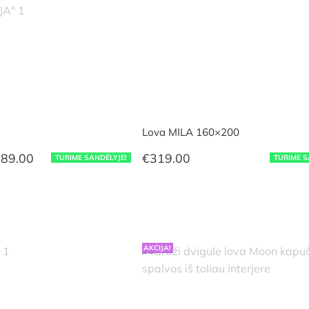
Lova MILA 160×200
Price
89.00
€
319.00
TURIME SANDĖLYJE!
TURIME S
range:
€349.00
through
€689.00
AKCIJA!