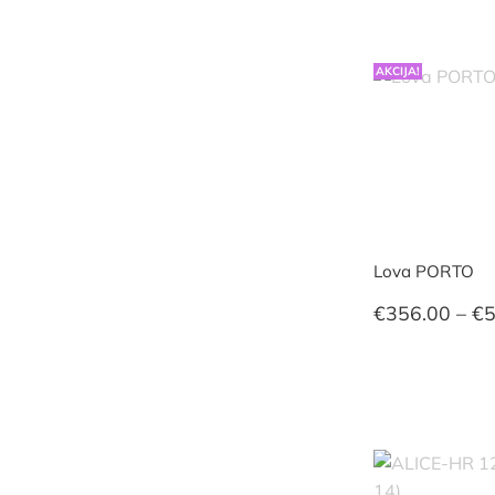
AKCIJA!
Lova PORTO
€
356.00
–
€
5