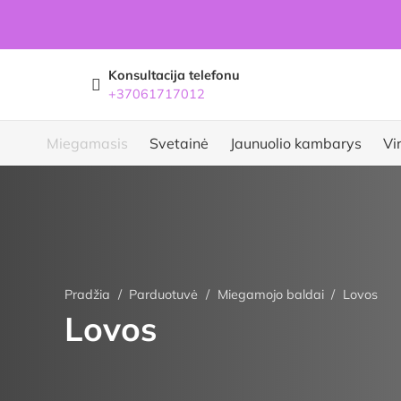
Konsultacija telefonu
+37061717012
Miegamasis
Svetainė
Jaunuolio kambarys
Vi
Pradžia
/
Parduotuvė
/
Miegamojo baldai
/
Lovos
Lovos