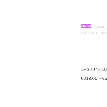
AKCIJA!
Lova „ETNA E
€
319.00
–
€
6