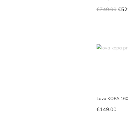
Orig
€
749.00
€
52
pric
was
€74
Lova KOPA 16
€
149.00