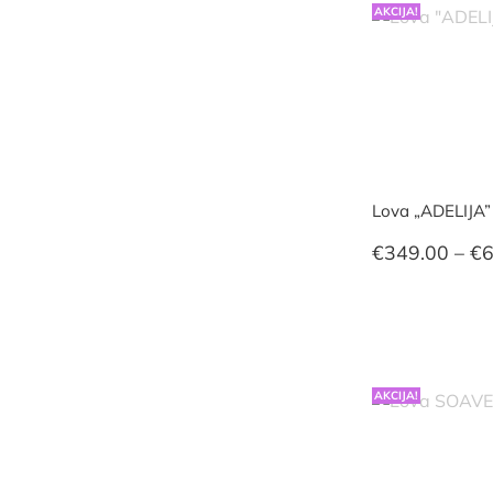
AKCIJA!
Lova „ADELIJA”
€
349.00
–
€
6
AKCIJA!