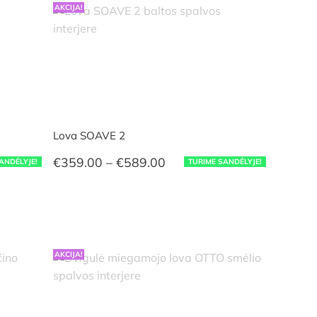
AKCIJA!
Lova SOAVE 2
Price
€
359.00
–
€
589.00
ANDĖLYJE!
TURIME SANDĖLYJE!
range:
€359.00
through
€589.00
AKCIJA!