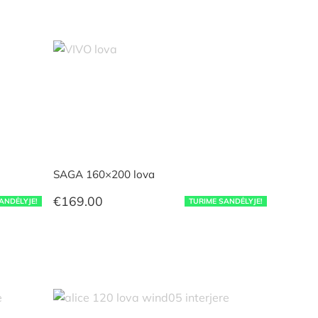
through
€609.00
SAGA 160×200 lova
€
169.00
ANDĖLYJE!
TURIME SANDĖLYJE!