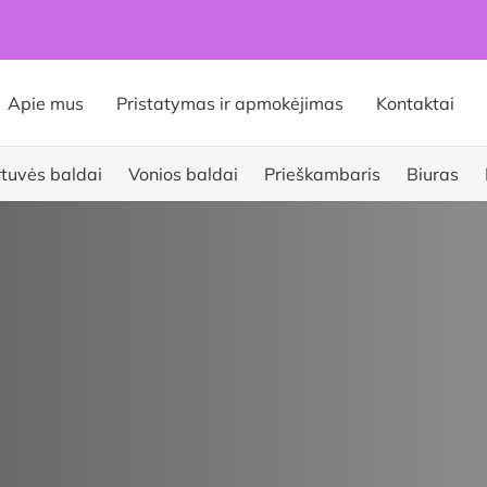
Apie mus
Pristatymas ir apmokėjimas
Kontaktai
rtuvės baldai
Vonios baldai
Prieškambaris
Biuras