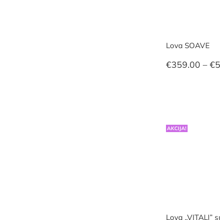
Lova SOAVE
€
359.00
–
€
5
AKCIJA!
Lova ,,VITALI” s