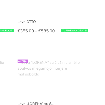
Lova OTTO
Price
€
355.00
–
€
585.00
ANDĖLYJE!
TURIME SANDĖLYJE!
range:
€355.00
through
€585.00
AKCIJA!
Lova „LORENA” su č…