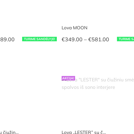
Lova MOON
Price
Price
89.00
€
349.00
–
€
581.00
TURIME SANDĖLYJE!
TURIME S
range:
range:
€359.00
€349.00
through
through
€589.00
€581.00
AKCIJA!
u čiužin…
Lova „LESTER” su č…