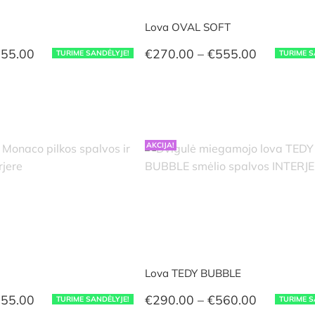
Lova OVAL SOFT
Price
Price
55.00
€
270.00
–
€
555.00
TURIME SANDĖLYJE!
TURIME S
range:
range:
€270.00
€270.00
through
through
€555.00
€555.00
AKCIJA!
Lova TEDY BUBBLE
Price
Price
55.00
€
290.00
–
€
560.00
TURIME SANDĖLYJE!
TURIME S