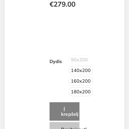
Price
€
279.00
range:
€219.00
through
€279.00
90x200
Dydis
140x200
160x200
180x200
Į
krepšelį