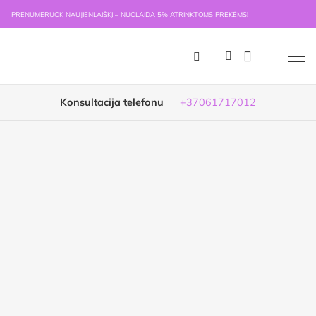
PRENUMERUOK NAUJIENLAIŠKĮ – NUOLAIDA 5% ATRINKTOMS PREKĖMS!
Konsultacija telefonu
+37061717012