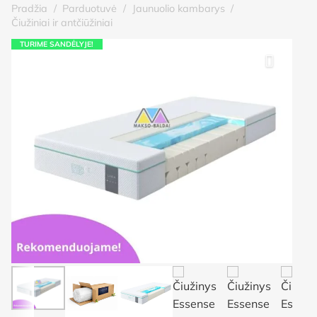
Pradžia
/
Parduotuvė
/
Jaunuolio kambarys
/
Čiužiniai ir antčiūžiniai
TURIME SANDĖLYJE!