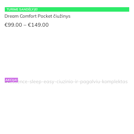
TURIME SANDĖLYJE!
Dream Comfort Pocket čiužinys
Price
€
99.00
–
€
149.00
range:
€99.00
through
€149.00
AKCIJA!