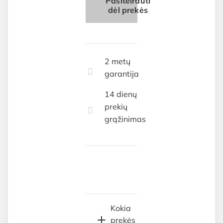
Pasiteirauti
dėl prekės
2 metų
garantija
14 dienų
prekių
grąžinimas
Kokia
prekės