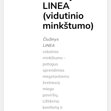
LINEA
(vidutinio
minkštumo)
Čiužinys
LINEA
vidutinio
minkštumo –
patogus
sprendimas
mėgstantiems
švelnesnį
miego
paviršių.
Užtikrina
komfortą ir