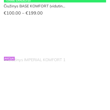
TURIME SANDĖLYJE!
Čiužinys BASE KOMFORT (vidutin…
Price
€
100.00
–
€
199.00
range:
€100.00
through
€199.00
AKCIJA!