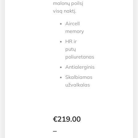
malonų poilsį
visą naktį.
Aircell
memory
HR ir
putų
poliuretanas
Antialerginis
Skalbiamas
užvalkalas
€
219.00
–