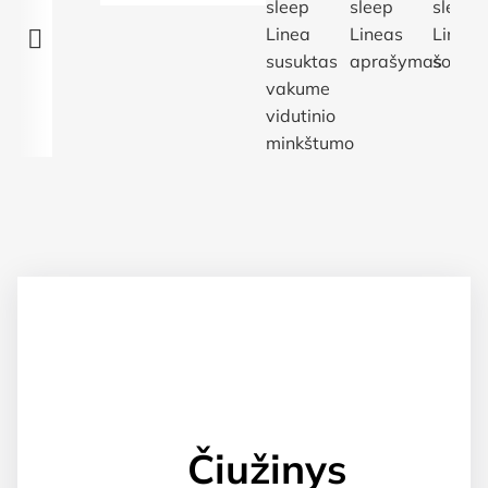
Čiužinys