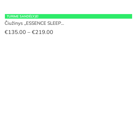
TURIME SANDĖLYJE!
Čiužinys „ESSENCE SLEEP…
Price
€
135.00
–
€
219.00
range:
€135.00
through
€219.00