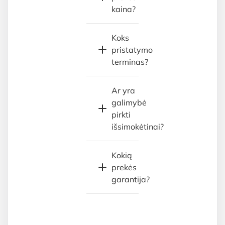
kaina?
Koks
pristatymo
terminas?
Ar yra
galimybė
pirkti
išsimokėtinai?
Kokią
prekės
garantija?