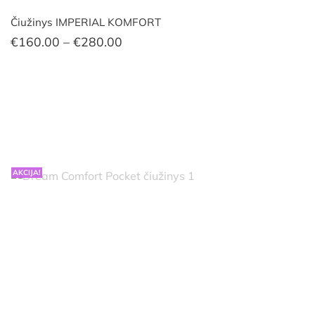
Čiužinys IMPERIAL KOMFORT
Price
€
160.00
–
€
280.00
range:
€160.00
through
€280.00
AKCIJA!