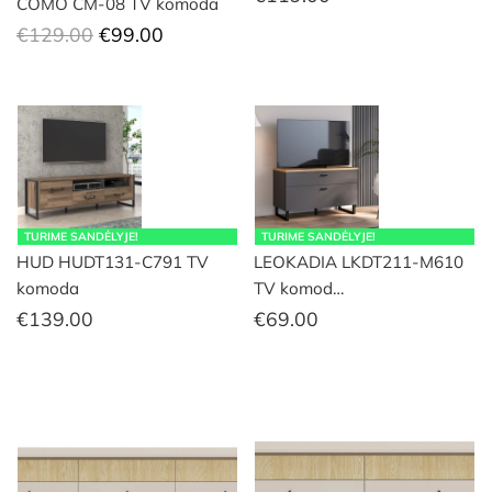
COMO CM-08 TV komoda
Original
Current
€
129.00
€
99.00
price
price
was:
is:
€129.00.
€99.00.
TURIME SANDĖLYJE!
TURIME SANDĖLYJE!
HUD HUDT131-C791 TV
LEOKADIA LKDT211-M610
komoda
TV komod…
€
139.00
€
69.00