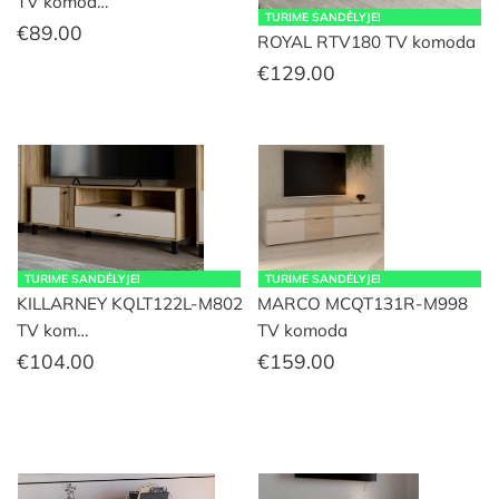
TV komod…
TURIME SANDĖLYJE!
€
89.00
ROYAL RTV180 TV komoda
€
129.00
TURIME SANDĖLYJE!
TURIME SANDĖLYJE!
KILLARNEY KQLT122L-M802
MARCO MCQT131R-M998
TV kom…
TV komoda
€
104.00
€
159.00