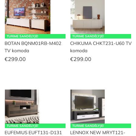
TURIME SANDĖLYJE!
TURIME SANDĖLYJE!
BOTAN BQNM01RB-M402
CHIKUMA CHKT231-U60 TV
TV komoda
komoda
€
299.00
€
299.00
TURIME SANDĖLYJE!
TURIME SANDĖLYJE!
EUFEMIUS EUFT131-D131
LENNOX NEW MRYT121-