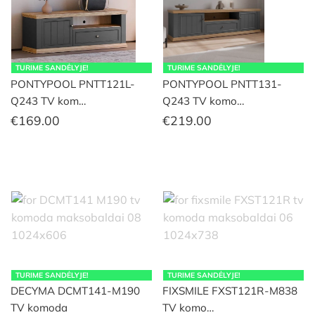
TURIME SANDĖLYJE!
TURIME SANDĖLYJE!
PONTYPOOL PNTT121L-
PONTYPOOL PNTT131-
Q243 TV kom…
Q243 TV komo…
€
169.00
€
219.00
TURIME SANDĖLYJE!
TURIME SANDĖLYJE!
DECYMA DCMT141-M190
FIXSMILE FXST121R-M838
TV komoda
TV komo…