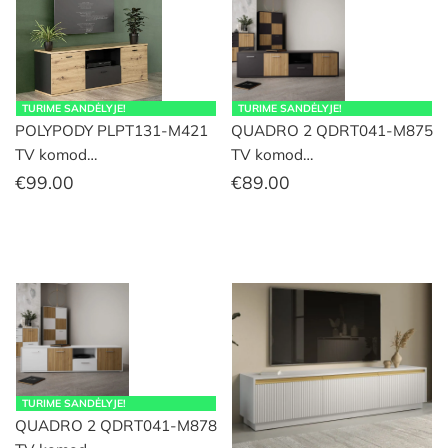
TURIME SANDĖLYJE!
TURIME SANDĖLYJE!
POLYPODY PLPT131-M421
QUADRO 2 QDRT041-M875
TV komod…
TV komod…
€
99.00
€
89.00
TURIME SANDĖLYJE!
QUADRO 2 QDRT041-M878