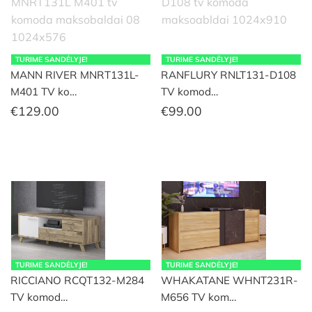
TURIME SANDĖLYJE!
TURIME SANDĖLYJE!
MANN RIVER MNRT131L-
RANFLURY RNLT131-D108
M401 TV ko…
TV komod…
€
129.00
€
99.00
TURIME SANDĖLYJE!
TURIME SANDĖLYJE!
RICCIANO RCQT132-M284
WHAKATANE WHNT231R-
TV komod…
M656 TV kom…