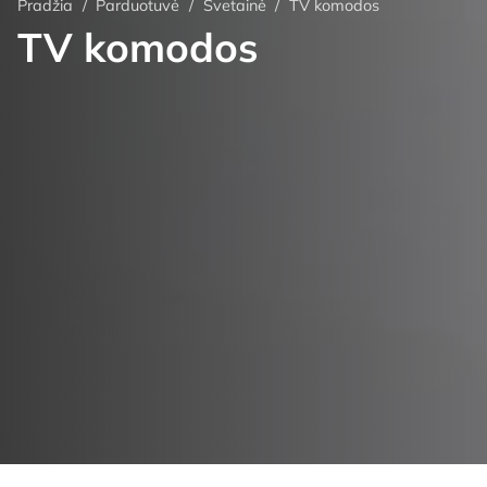
Pradžia
/
Parduotuvė
/
Svetainė
/
TV komodos
TV komodos