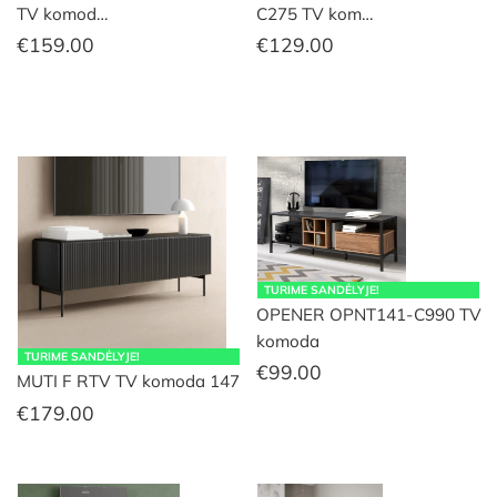
TV komod…
C275 TV kom…
€
159.00
€
129.00
TURIME SANDĖLYJE!
OPENER OPNT141-C990 TV
komoda
TURIME SANDĖLYJE!
€
99.00
MUTI F RTV TV komoda 147
€
179.00