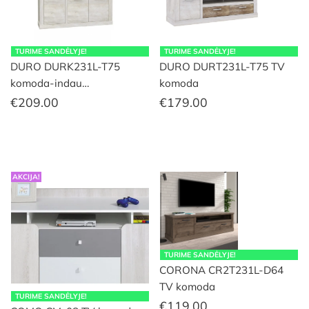
TURIME SANDĖLYJE!
TURIME SANDĖLYJE!
DURO DURK231L-T75
DURO DURT231L-T75 TV
komoda-indau…
komoda
€
209.00
€
179.00
AKCIJA!
TURIME SANDĖLYJE!
CORONA CR2T231L-D64
TV komoda
TURIME SANDĖLYJE!
€
119.00