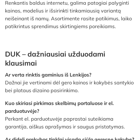
Renkantis baldus internetu, galima patogiai palyginti
kainas, modelius ir išsirinkti tinkamiausią variantą
neišeinant iš namų. Asortimente rasite patikimus, laiko
patikrintus sprendimus skirtingiems poreikiams.
DUK – dažniausiai užduodami
klausimai
Ar verta rinktis gaminius iš Lenkijos?
Dažnai jie vertinami dėl gero kainos ir kokybės santykio
bei plataus dizaino pasirinkimo.
Kuo skiriasi pirkimas skelbimų portaluose ir el.
parduotuvėje?
Perkant el. parduotuvėje paprastai suteikiama
garantija, aiškus aprašymas ir saugus pristatymas.
Ar dideli prekybos tinklai visada siūlo geresnę kokybę?