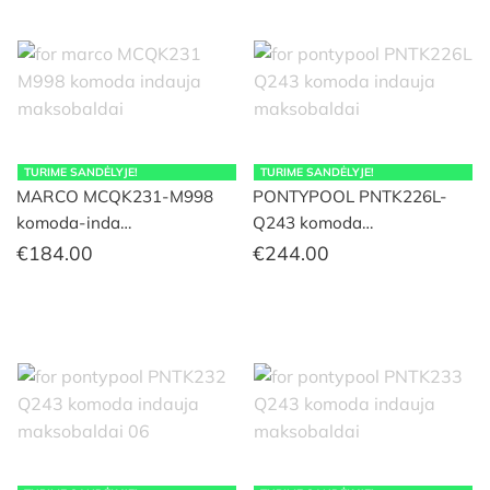
TURIME SANDĖLYJE!
TURIME SANDĖLYJE!
MARCO MCQK231-M998
PONTYPOOL PNTK226L-
komoda-inda…
Q243 komoda…
€
184.00
€
244.00