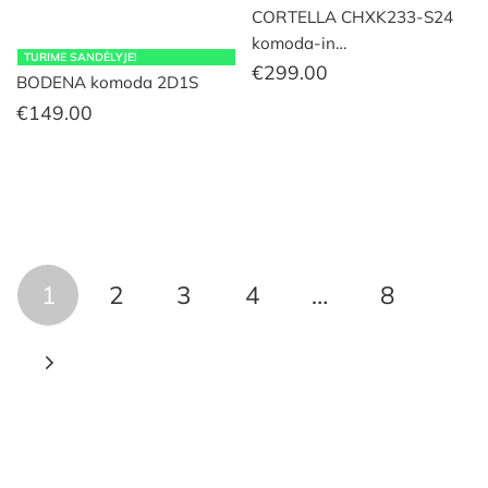
CORTELLA CHXK233-S24
komoda-in…
TURIME SANDĖLYJE!
€
299.00
BODENA komoda 2D1S
€
149.00
1
2
3
4
…
8