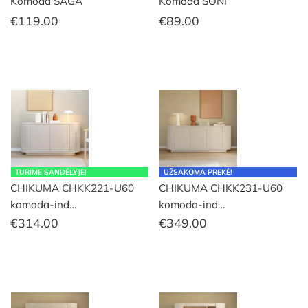
Komoda SAGA
Komoda SONI
€
119.00
€
89.00
TURIME SANDĖLYJE!
UŽSAKOMA PREKĖ!
CHIKUMA CHKK221-U60
CHIKUMA CHKK231-U60
komoda-ind…
komoda-ind…
€
314.00
€
349.00