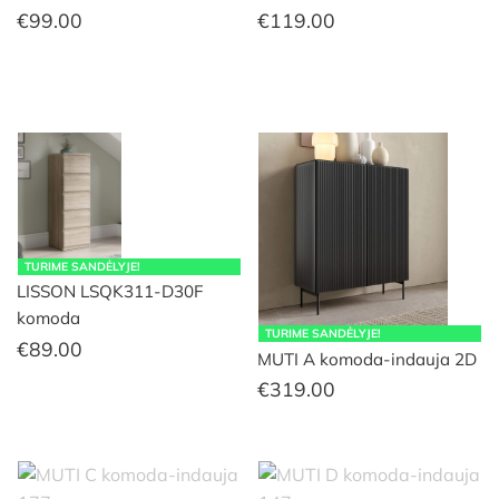
€
99.00
€
119.00
TURIME SANDĖLYJE!
LISSON LSQK311-D30F
komoda
TURIME SANDĖLYJE!
€
89.00
MUTI A komoda-indauja 2D
€
319.00