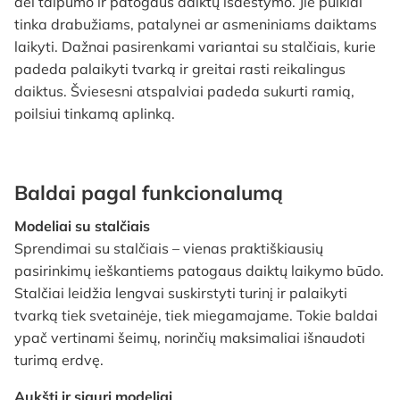
dėl talpumo ir patogaus daiktų išdėstymo. Jie puikiai
tinka drabužiams, patalynei ar asmeniniams daiktams
laikyti. Dažnai pasirenkami variantai su stalčiais, kurie
padeda palaikyti tvarką ir greitai rasti reikalingus
daiktus. Šviesesni atspalviai padeda sukurti ramią,
poilsiui tinkamą aplinką.
Baldai pagal funkcionalumą
Modeliai su stalčiais
Sprendimai su stalčiais – vienas praktiškiausių
pasirinkimų ieškantiems patogaus daiktų laikymo būdo.
Stalčiai leidžia lengvai suskirstyti turinį ir palaikyti
tvarką tiek svetainėje, tiek miegamajame. Tokie baldai
ypač vertinami šeimų, norinčių maksimaliai išnaudoti
turimą erdvę.
Aukšti ir siauri modeliai