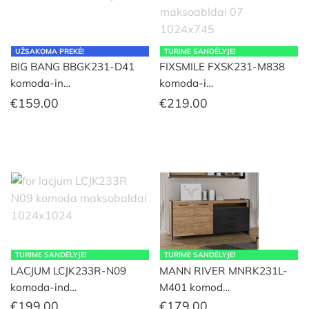
UŽSAKOMA PREKĖ!
TURIME SANDĖLYJE!
BIG BANG BBGK231-D41
FIXSMILE FXSK231-M838
komoda-in…
komoda-i…
€
159.00
€
219.00
TURIME SANDĖLYJE!
TURIME SANDĖLYJE!
LACJUM LCJK233R-N09
MANN RIVER MNRK231L-
komoda-ind…
M401 komod…
€
199.00
€
179.00