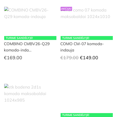
AKCIJA!
TURIME SANDĖLYJE!
TURIME SANDĖLYJE!
COMBINO CMBV26-Q29
COMO CM-07 komoda-
komoda-inda…
indauja
Original
Current
€
169.00
€
179.00
€
149.00
price
price
was:
is:
€179.00.
€149.00
TURIME SANDĖLYJE!