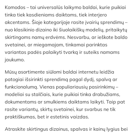
Komodos – tai universalūs laikymo baldai, kurie puikiai
tinka tiek kasdieniams daiktams, tiek interjero
akcentams. Šioje kategorijoje rasite įvairių sprendimų –
nuo klasikinio dizaino iki šiuolaikiškų modelių, pritaikytų
skirtingoms namų erdvėms. Nesvarbu, ar ieškote baldo
svetainei, ar miegamajam, tinkamai parinktas
variantas padės palaikyti tvarką ir suteiks namams
jaukumo.
Mūsų asortimente siūlomi baldai internetu leidžia
patogiai išsirinkti sprendimą pagal dydį, spalvą ar
funkcionalumą. Vienas populiariausių pasirinkimų –
modeliai su stalčiais, kurie puikiai tinka drabužiams,
dokumentams ar smulkiems daiktams laikyti. Taip pat
rasite variantų, skirtų svetainei, kur svarbus ne tik
praktiškumas, bet ir estetinis vaizdas.
Atraskite skirtingus dizainus, spalvas ir kainų lygius bei