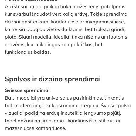
Aukštesni baldai puikiai tinka mažesnėms patalpoms,
kur svarbu išnaudoti vertikalią erdvę. Tokie sprendimai
dažnai pasirenkami koridoriuose ar miegamuosiuose,
kai reikia daugiau vietos daiktams, bet trūksta grindų
ploto. Siauri modeliai idealiai tinka nišoms ar ribotoms
erdvėms, kur reikalingas kompaktiškas, bet
funkcionalus baldas.
Spalvos ir dizaino sprendimai
Šviesūs sprendimai
Balti modeliai yra universalus pasirinkimas, tinkantis
tiek moderniam, tiek klasikiniam interjerui. Šviesi spalva
vizualiai padidina erdvę ir suteikia lengvumo pojūtį,
todėl dažnai pasirenkama skandinaviško stiliaus ar
mažesniuose kambariuose.