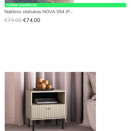
TURIME SANDĖLYJE!
Naktinis staliukas NOVA S54 (P…
Original
Current
€
79.00
€
74.00
price
price
was:
is:
€79.00.
€74.00.