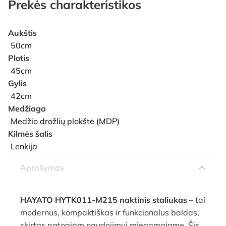
Prekės charakteristikos
Aukštis
50cm
Plotis
45cm
Gylis
42cm
Medžiaga
Medžio drožlių plokštė (MDP)
Kilmės šalis
Lenkija
Aprašymas
HAYATO HYTK011-M215 naktinis staliukas
– tai
modernus, kompaktiškas ir funkcionalus baldas,
skirtas patogiam naudojimui miegamajame. Šis