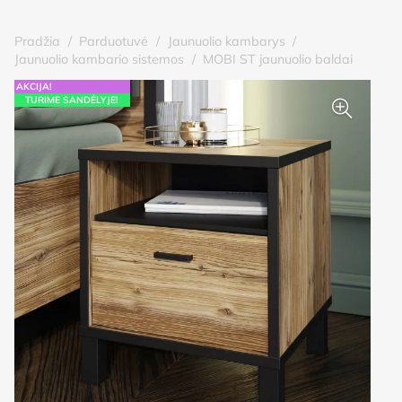
Pradžia
/
Parduotuvė
/
Jaunuolio kambarys
/
Jaunuolio kambario sistemos
/
MOBI ST jaunuolio baldai
AKCIJA!
TURIME SANDĖLYJE!