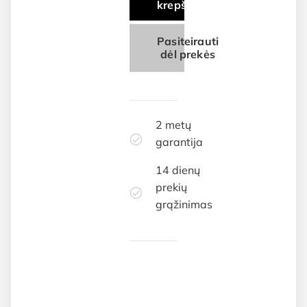
krepšelį
Pasiteirauti
dėl prekės
2 metų
garantija
14 dienų
prekių
grąžinimas