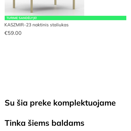
TURIME SANDĖLYJE!
KASZMIR-23 naktinis staliukas
€
59.00
Su šia preke komplektuojame
Tinka šiems baldams