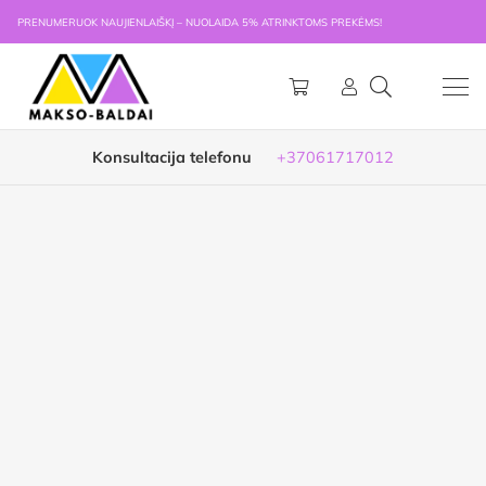
PRENUMERUOK NAUJIENLAIŠKĮ – NUOLAIDA 5% ATRINKTOMS PREKĖMS!
Konsultacija telefonu
+37061717012