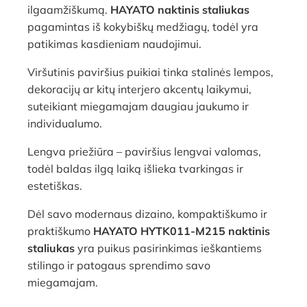
ilgaamžiškumą.
HAYATO naktinis staliukas
pagamintas iš kokybiškų medžiagų, todėl yra
patikimas kasdieniam naudojimui.
Viršutinis paviršius puikiai tinka stalinės lempos,
dekoracijų ar kitų interjero akcentų laikymui,
suteikiant miegamajam daugiau jaukumo ir
individualumo.
Lengva priežiūra – paviršius lengvai valomas,
todėl baldas ilgą laiką išlieka tvarkingas ir
estetiškas.
Dėl savo modernaus dizaino, kompaktiškumo ir
praktiškumo
HAYATO HYTK011-M215 naktinis
staliukas
yra puikus pasirinkimas ieškantiems
stilingo ir patogaus sprendimo savo
miegamajam.