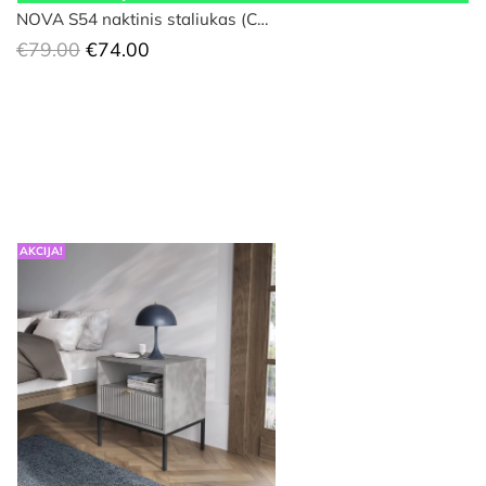
NOVA S54 naktinis staliukas (C…
Original
Current
€
79.00
€
74.00
price
price
was:
is:
€79.00.
€74.00.
AKCIJA!