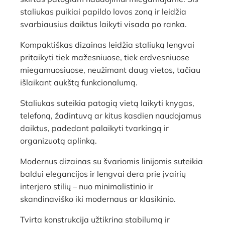
staliukas puikiai papildo lovos zoną ir leidžia
svarbiausius daiktus laikyti visada po ranka.
Kompaktiškas dizainas leidžia staliuką lengvai
pritaikyti tiek mažesniuose, tiek erdvesniuose
miegamuosiuose, neužimant daug vietos, tačiau
išlaikant aukštą funkcionalumą.
Staliukas suteikia patogią vietą laikyti knygas,
telefoną, žadintuvą ar kitus kasdien naudojamus
daiktus, padedant palaikyti tvarkingą ir
organizuotą aplinką.
Modernus dizainas su švariomis linijomis suteikia
baldui elegancijos ir lengvai dera prie įvairių
interjero stilių – nuo minimalistinio ir
skandinaviško iki modernaus ar klasikinio.
Tvirta konstrukcija užtikrina stabilumą ir