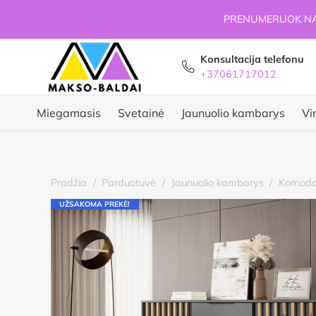
PRENUMERUOK NAU
Konsultacija telefonu
+37061717012
Miegamasis
Svetainė
Jaunuolio kambarys
Vi
Pradžia
/
Parduotuvė
/
Jaunuolio kambarys
/
Komodo
UŽSAKOMA PREKĖ!