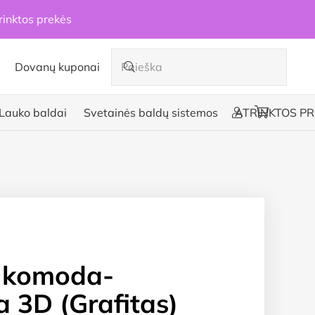
rinktos prekės
Dovanų kuponai
Lauko baldai
Svetainės baldų sistemos
ATRINKTOS PR
 komoda-
a 3D (Grafitas)