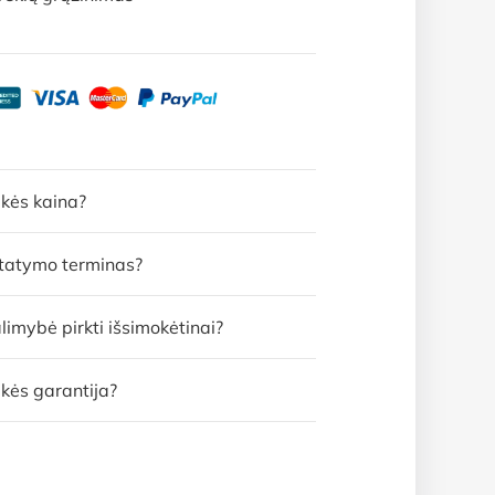
ekės kaina?
statymo terminas?
limybė pirkti išsimokėtinai?
kės garantija?