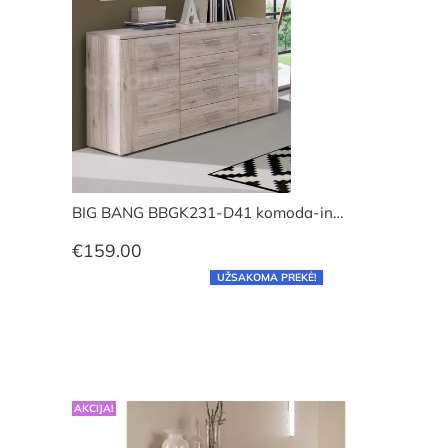
BIG BANG BBGK231-D41 komoda-in…
€
159.00
UŽSAKOMA PREKĖ!
AKCIJA!