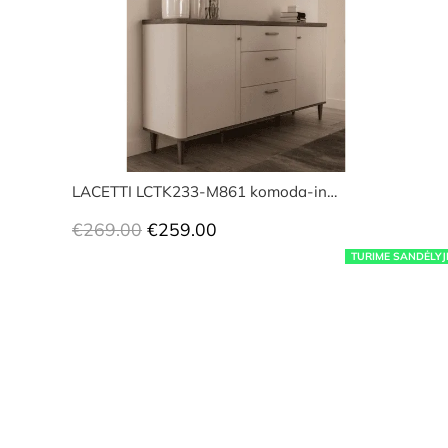
LACETTI LCTK233-M861 komoda-in…
Original
Current
€
269.00
€
259.00
price
price
TURIME SANDĖLYJ
was:
is:
€269.00.
€259.00.