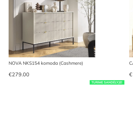
NOVA NKS154 komoda (Cashmere)
C
€
279.00
€
TURIME SANDĖLYJE!