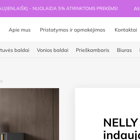
At
JIENLAIŠKĮ – NUOLAIDA 5% ATRINKTOMS PREKĖMS!
Apie mus
Pristatymas ir apmokėjimas
Kontaktai
rtuvės baldai
Vonios baldai
Prieškambaris
Biuras
s
NELLY
indauj