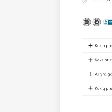
Kokia pr
Koks pri
Ar yra ga
Kokią pre