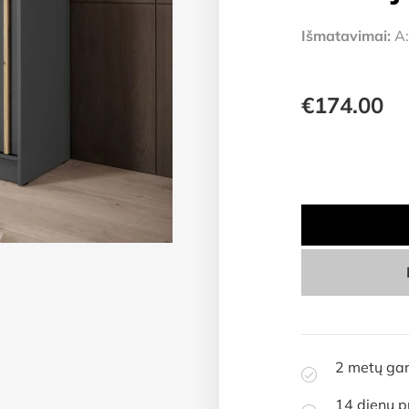
Išmatavimai:
A:
€
174.00
2 metų gar
14 dienų p