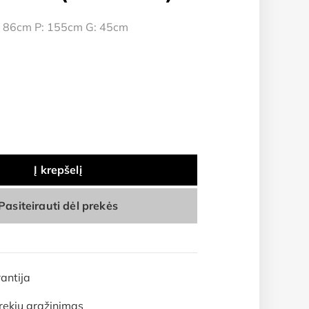
 86cm P: 155cm G: 45cm
Į krepšelį
Pasiteirauti dėl prekės
antija
rekių grąžinimas