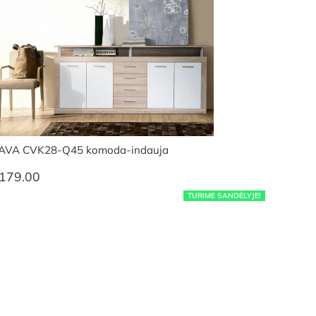
AVA CVK28-Q45 komoda-indauja
179.00
TURIME SANDĖLYJE!