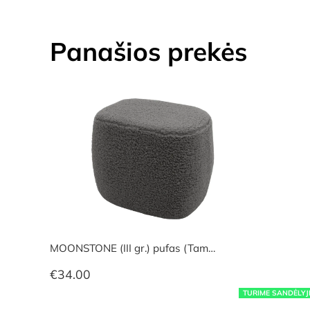
Panašios prekės
MOONSTONE (III gr.) pufas (Tam…
€
34.00
TURIME SANDĖLYJ