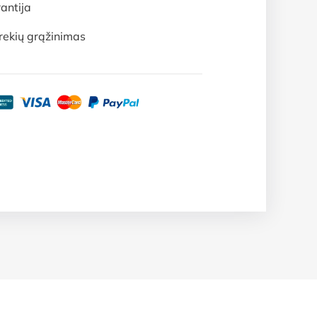
antija
rekių grąžinimas