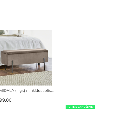
MIDALA (II gr.) minkštasuolis…
99.00
TURIME SANDĖLYJE!