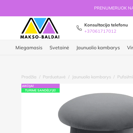
PRENUMERUOK NAU
Konsultacija telefonu
+37061717012
Miegamasis
Svetainė
Jaunuolio kambarys
Vi
Pradžia
/
Parduotuvė
/
Jaunuolio kambarys
/
Pufai/mi
AKCIJA!
TURIME SANDĖLYJE!