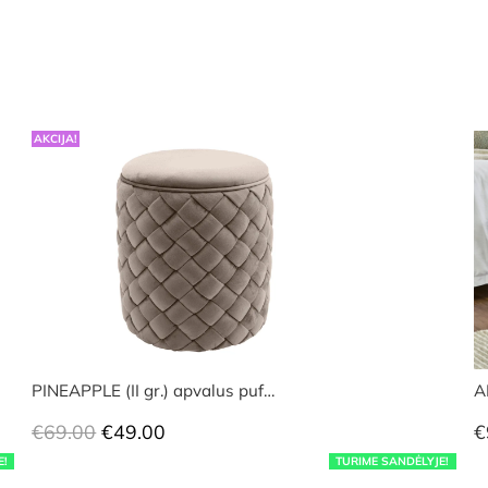
AKCIJA!
PINEAPPLE (II gr.) apvalus puf…
A
Original
Current
€
69.00
€
49.00
€
price
price
E!
TURIME SANDĖLYJE!