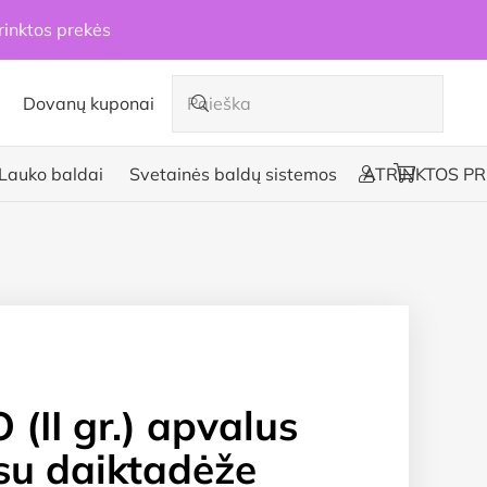
rinktos prekės
Dovanų kuponai
Lauko baldai
Svetainės baldų sistemos
ATRINKTOS PR
(II gr.) apvalus
su daiktadėže