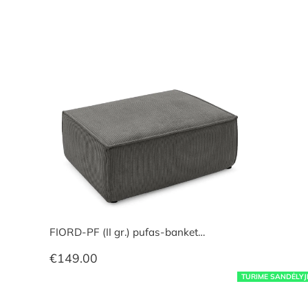
FIORD-PF (II gr.) pufas-banket…
€
149.00
TURIME SANDĖLYJ