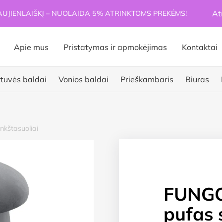
At
JIENLAIŠKĮ – NUOLAIDA 5% ATRINKTOMS PREKĖMS!
Apie mus
Pristatymas ir apmokėjimas
Kontaktai
rtuvės baldai
Vonios baldai
Prieškambaris
Biuras
nkštasuoliai
FUNGO 
pufas 