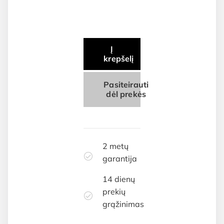
Į
krepšelį
Pasiteirauti
dėl prekės
2 metų
garantija
14 dienų
prekių
grąžinimas