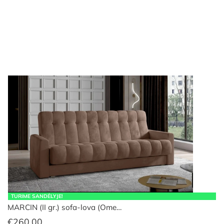
was:
is:
€389.00.
€299.00.
TURIME SANDĖLYJE!
MARCIN (II gr.) sofa-lova (Ome…
€
260.00