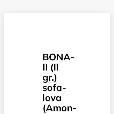
BONA-
II (II
gr.)
sofa-
lova
(Amon-