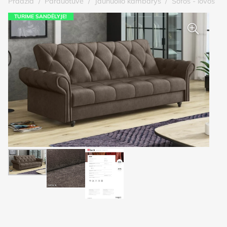
Pradžia
/
Parduotuvė
/
Jaunuolio kambarys
/
Sofos - lovos
TURIME SANDĖLYJE!