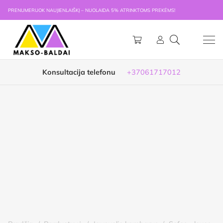
PRENUMERUOK NAUJIENLAIŠKĮ – NUOLAIDA 5% ATRINKTOMS PREKĖMS!
Konsultacija telefonu
+37061717012