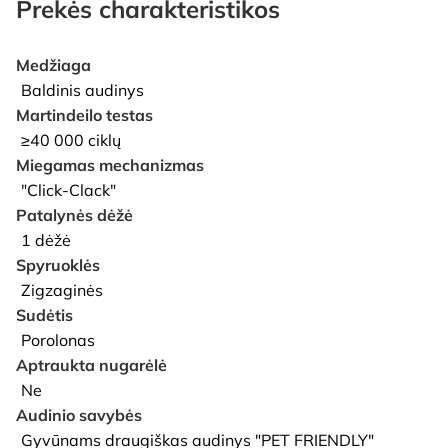
Prekės charakteristikos
Medžiaga
Baldinis audinys
Martindeilo testas
≥40 000 ciklų
Miegamas mechanizmas
"Click-Clack"
Patalynės dėžė
1 dėžė
Spyruoklės
Zigzaginės
Sudėtis
Porolonas
Aptraukta nugarėlė
Ne
Audinio savybės
Gyvūnams draugiškas audinys "PET FRIENDLY"