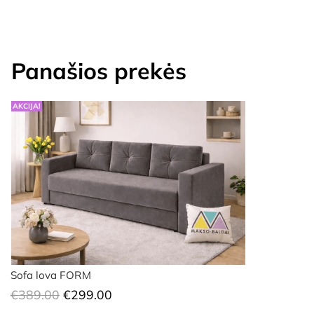
Panašios prekės
AKCIJA!
Sofa lova FORM
Original
Current
€
389.00
€
299.00
price
price