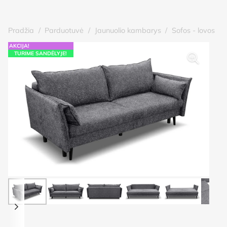
Pradžia
/
Parduotuvė
/
Jaunuolio kambarys
/
Sofos - lovos
AKCIJA!
TURIME SANDĖLYJE!