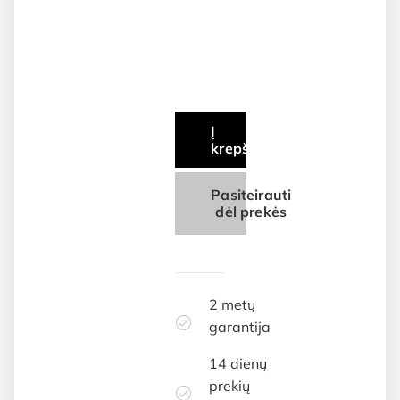
was:
price
€549.00.
is:
€499.00.
Į
krepšelį
Pasiteirauti
dėl prekės
2 metų
garantija
14 dienų
prekių