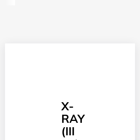
X-
RAY
(III