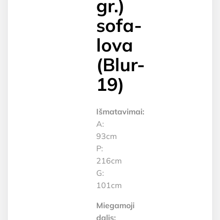
gr.)
sofa-
lova
(Blur-
19)
Išmatavimai:
A:
93cm
P:
216cm
G:
101cm
Miegamoji
dalis: