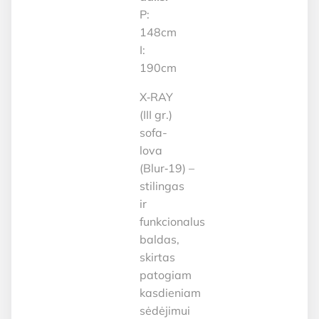
P:
148cm
I:
190cm
X‑RAY
(III gr.)
sofa-
lova
(Blur‑19) –
stilingas
ir
funkcionalus
baldas,
skirtas
patogiam
kasdieniam
sėdėjimui