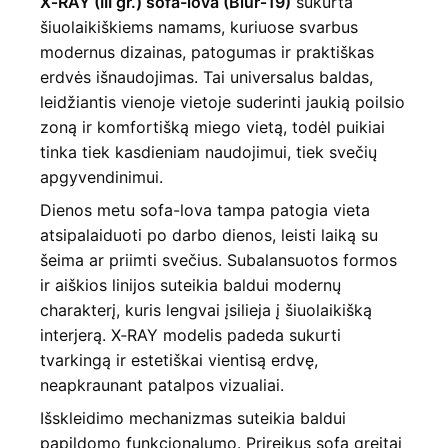
X‑RAY (III gr.) sofa-lova (Blur‑19)
sukurta
šiuolaikiškiems namams, kuriuose svarbus
modernus dizainas, patogumas ir praktiškas
erdvės išnaudojimas. Tai universalus baldas,
leidžiantis vienoje vietoje suderinti jaukią poilsio
zoną ir komfortišką miego vietą, todėl puikiai
tinka tiek kasdieniam naudojimui, tiek svečių
apgyvendinimui.
Dienos metu sofa-lova tampa patogia vieta
atsipalaiduoti po darbo dienos, leisti laiką su
šeima ar priimti svečius. Subalansuotos formos
ir aiškios linijos suteikia baldui modernų
charakterį, kuris lengvai įsilieja į šiuolaikišką
interjerą. X‑RAY modelis padeda sukurti
tvarkingą ir estetiškai vientisą erdvę,
neapkraunant patalpos vizualiai.
Išskleidimo mechanizmas suteikia baldui
papildomo funkcionalumo. Prireikus sofa greitai