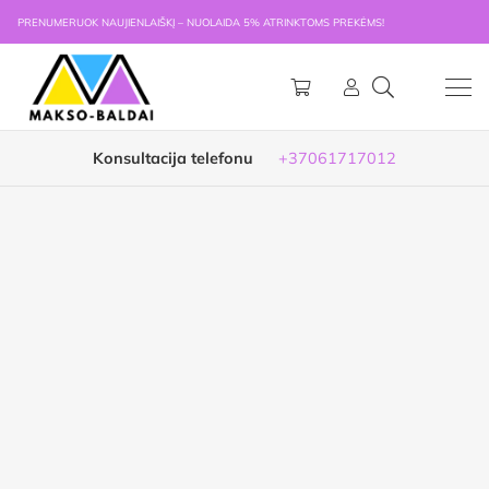
PRENUMERUOK NAUJIENLAIŠKĮ – NUOLAIDA 5% ATRINKTOMS PREKĖMS!
Konsultacija telefonu
+37061717012