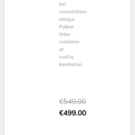
bei
visaverčiam
miegui.
Puikiai
tinka
svetainei
ar
svečių
kambariui.
€
549.00
Original
€
499.00
price
Current