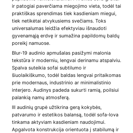
ir patogiai paverčiama miegojimo vieta, todėl tai
praktiškas sprendimas tiek kasdieniam miegui,
tiek netikėtai atvykusiems svečiams. Toks
universalumas leidžia efektyviau išnaudoti
gyvenamąją erdvę ir sumažina papildomų baldų
poreikį namuose.
Blur‑19 audinio apmušalas pasižymi malonia
tekstūra ir moderniu, lengvai derinamu atspalviu.
Spalva suteikia sofai subtilumo ir
šiuolaikiškumo, todėl baldas lengvai pritaikomas
prie modernaus, industrinio ar minimalistinio
interjero. Audinys padeda sukurti ramią, poilsiui
palankią namų atmosferą.
III audinių grupė užtikrina gerą kokybės,
patvarumo ir estetikos balansą, todėl sofa-lova
tinkama aktyviam kasdieniam naudojimui.
Apgalvota konstrukcija orientuota į stabilumą ir