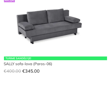
AKCIJA!
TURIME SANDĖLYJE!
SALLY sofa-lova (Paros-06)
Original
Current
€
400.00
€
345.00
price
price
was:
is:
€400.00.
€345.00.