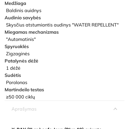
Medžiaga
Baldinis auidnys
Audinio savybės
Skysčius atstumiantis audinys "WATER REPELLENT"
Miegamas mechanizmas
"Automatinis"
Spyruoklės
Zigzaginės
Patalynės dėžė
1 dėžė
Sudėtis
Porolonas
Martindeilo testas
≥50 000 ciklų
Aprašymas