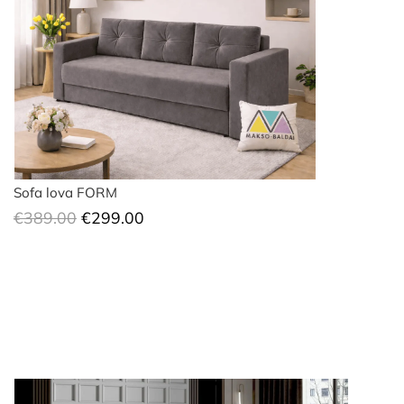
Sofa lova FORM
Original
Current
€
389.00
€
299.00
price
price
was:
is:
€389.00.
€299.00.