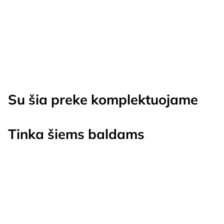
€299.00
through
€399.00
Su šia preke komplektuojame
Tinka šiems baldams