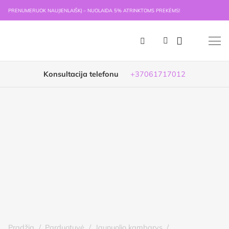
PRENUMERUOK NAUJIENLAIŠKĮ – NUOLAIDA 5% ATRINKTOMS PREKĖMS!
Konsultacija telefonu
+37061717012
Pradžia
/
Parduotuvė
/
Jaunuolio kambarys
/