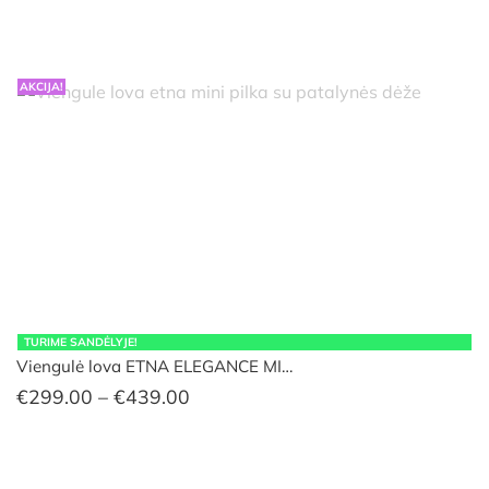
€470.00
AKCIJA!
TURIME SANDĖLYJE!
Viengulė lova ETNA ELEGANCE MI…
Price
€
299.00
–
€
439.00
range:
€299.00
through