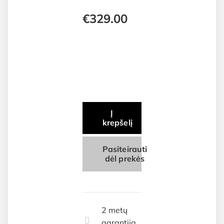
€
329.00
Į
krepšelį
Pasiteirauti
dėl prekės
2 metų
garantija