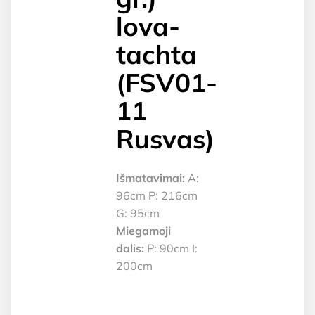
lova-
tachta
(FSV01-
11
Rusvas)
Išmatavimai:
A:
96cm P: 216cm
G: 95cm
Miegamoji
dalis:
P: 90cm I:
200cm