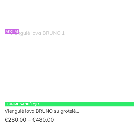
€439.00
AKCIJA!
TURIME SANDĖLYJE!
Viengulė lova BRUNO su grotelė…
Price
€
280.00
–
€
480.00
range:
€280.00