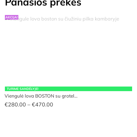
Panašios prekės
AKCIJA!
TURIME SANDĖLYJE!
Viengulė lova BOSTON su grotel…
Price
€
280.00
–
€
470.00
range:
€280.00
through