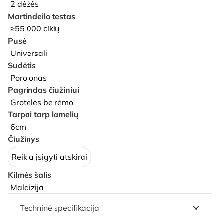
2 dėžės
Martindeilo testas
≥55 000 ciklų
Pusė
Universali
Sudėtis
Porolonas
Pagrindas čiužiniui
Grotelės be rėmo
Tarpai tarp lamelių
6cm
Čiužinys
Reikia įsigyti atskirai
Kilmės šalis
Malaizija
Techninė specifikacija