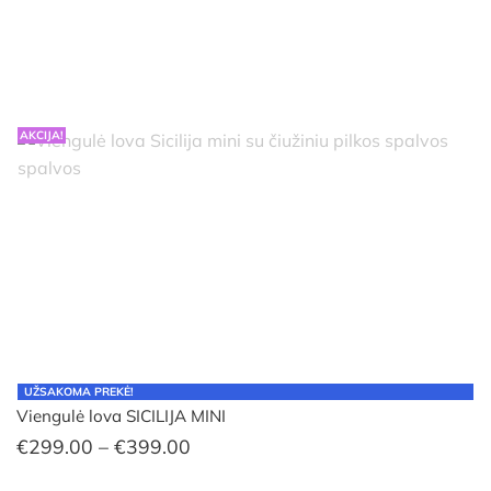
through
€480.00
AKCIJA!
UŽSAKOMA PREKĖ!
Viengulė lova SICILIJA MINI
Price
€
299.00
–
€
399.00
range: