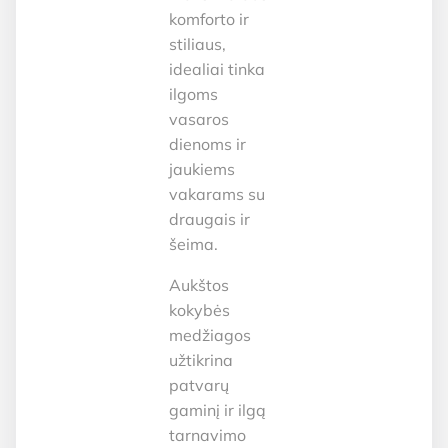
komforto ir
stiliaus,
idealiai tinka
ilgoms
vasaros
dienoms ir
jaukiems
vakarams su
draugais ir
šeima.
Aukštos
kokybės
medžiagos
užtikrina
patvarų
gaminį ir ilgą
tarnavimo