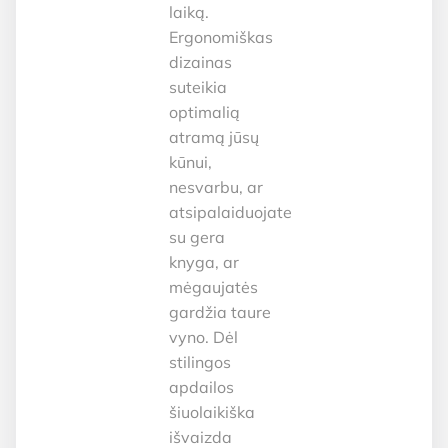
laiką.
Ergonomiškas
dizainas
suteikia
optimalią
atramą jūsų
kūnui,
nesvarbu, ar
atsipalaiduojate
su gera
knyga, ar
mėgaujatės
gardžia taure
vyno. Dėl
stilingos
apdailos
šiuolaikiška
išvaizda