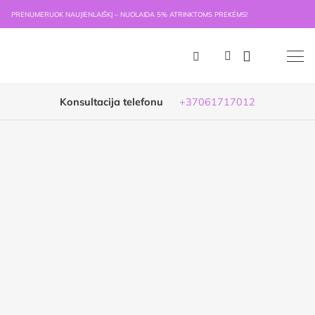
PRENUMERUOK NAUJIENLAIŠKĮ – NUOLAIDA 5% ATRINKTOMS PREKĖMS!
Konsultacija telefonu
+37061717012