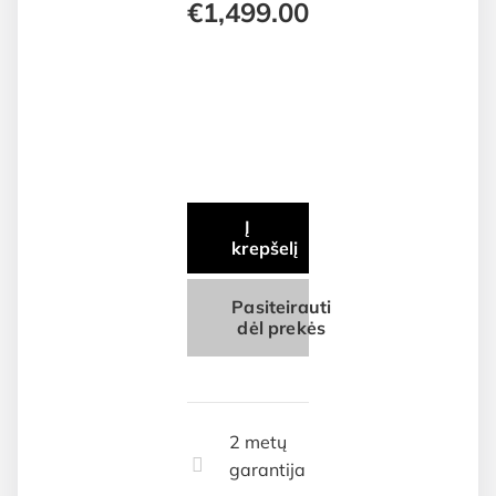
€
1,499.00
Į
krepšelį
Pasiteirauti
dėl prekės
2 metų
garantija