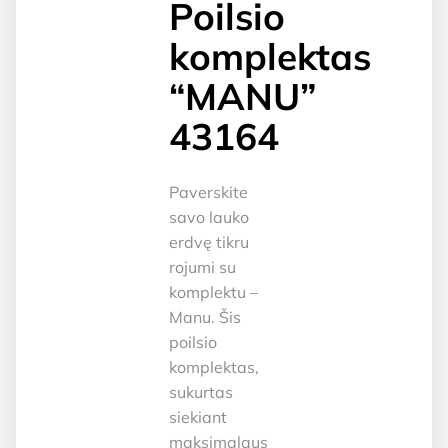
Poilsio
komplektas
“MANU”
43164
Paverskite
savo lauko
erdvę tikru
rojumi su
komplektu –
Manu. Šis
poilsio
komplektas,
sukurtas
siekiant
maksimalaus