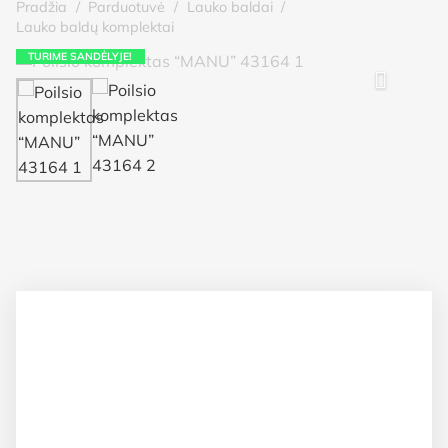
Pradžia
/
Parduotuvė
/
Lauko baldai
/
Lauko baldų komplektai
TURIME SANDĖLYJE!