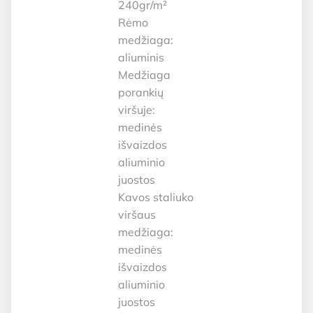
240gr/m²
Rėmo
medžiaga:
aliuminis
Medžiaga
porankių
viršuje:
medinės
išvaizdos
aliuminio
juostos
Kavos staliuko
viršaus
medžiaga:
medinės
išvaizdos
aliuminio
juostos