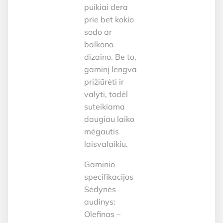
puikiai dera
prie bet kokio
sodo ar
balkono
dizaino. Be to,
gaminį lengva
prižiūrėti ir
valyti, todėl
suteikiama
daugiau laiko
mėgautis
laisvalaikiu.
Gaminio
specifikacijos
Sėdynės
audinys:
Olefinas –