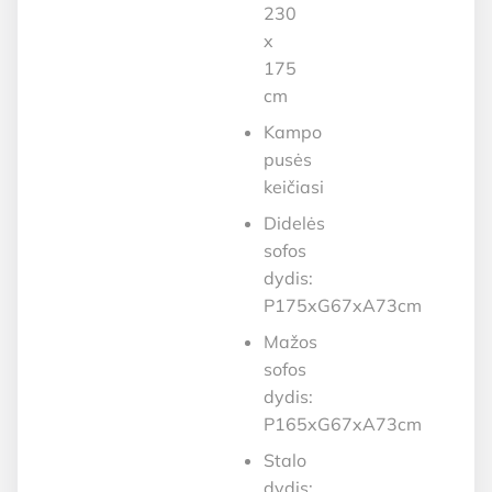
230
x
175
cm
Kampo
pusės
keičiasi
Didelės
sofos
dydis:
P175xG67xA73cm
Mažos
sofos
dydis:
P165xG67xA73cm
Stalo
dydis: