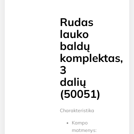
Rudas
lauko
baldų
komplektas,
3
dalių
(50051)
Charakteristika
Kampo
matmenys: