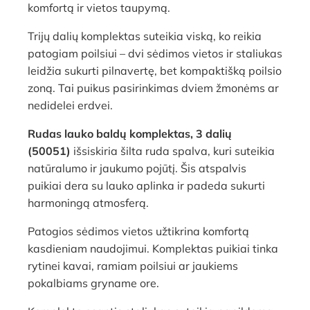
komfortą ir vietos taupymą.
Trijų dalių komplektas suteikia viską, ko reikia
patogiam poilsiui – dvi sėdimos vietos ir staliukas
leidžia sukurti pilnavertę, bet kompaktišką poilsio
zoną. Tai puikus pasirinkimas dviem žmonėms ar
nedidelei erdvei.
Rudas lauko baldų komplektas, 3 dalių
(50051)
išsiskiria šilta ruda spalva, kuri suteikia
natūralumo ir jaukumo pojūtį. Šis atspalvis
puikiai dera su lauko aplinka ir padeda sukurti
harmoningą atmosferą.
Patogios sėdimos vietos užtikrina komfortą
kasdieniam naudojimui. Komplektas puikiai tinka
rytinei kavai, ramiam poilsiui ar jaukiems
pokalbiams gryname ore.