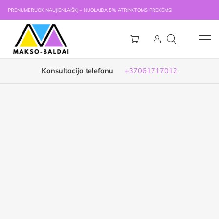
PRENUMERUOK NAUJIENLAIŠKĮ – NUOLAIDA 5% ATRINKTOMS PREKĖMS!
Konsultacija telefonu
+37061717012