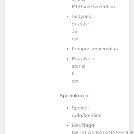
P145xG75xA68cm
Sėdynės
aukštis:
39
cm
Kampas
universalus
.
Pagalvėlės
storis:
6
cm
Specifikacija:
Spalva:
ruda/kreminė.
Medžiaga:
METALAS/RATANAS/POLIES