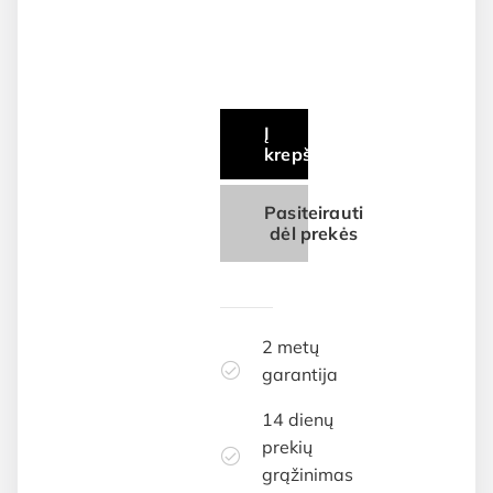
Į
krepšelį
Pasiteirauti
dėl prekės
2 metų
garantija
14 dienų
prekių
grąžinimas