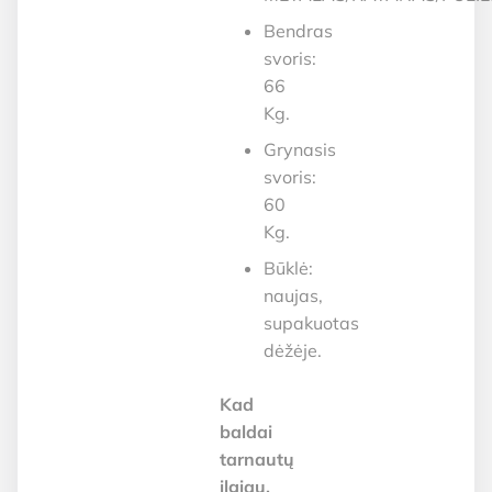
Bendras
svoris:
66
Kg.
Grynasis
svoris:
60
Kg.
Būklė:
naujas,
supakuotas
dėžėje.
Kad
baldai
tarnautų
ilgiau,