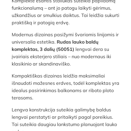
Komplekte esantis staliukas suteikia papildomą
funkcionalumą – ant jo patogu laikyti gėrimus,
užkandžius ar smulkius daiktus. Tai leidžia sukurti
praktišką ir patogią erdvę.
Modernus dizainas pasižymi švariomis linijomis ir
universalia estetika.
Rudas lauko baldų
komplektas, 3 dalių (50051)
lengvai dera su
įvairiais eksterjero stiliais – nuo modernaus iki
klasikinio ar skandinaviško.
Kompaktiškas dizainas leidžia maksimaliai
išnaudoti mažesnes erdves, todėl komplektas yra
idealus pasirinkimas balkonams ar riboto ploto
terasoms.
Lengva konstrukcija suteikia galimybę baldus
lengvai perstatyti ar pritaikyti pagal poreikius.
Tai suteikia daugiau lankstumo planuojant lauko