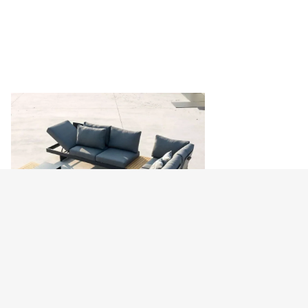
TURIME SANDĖLYJE!
Egzotiškas lauko baldų komplek…