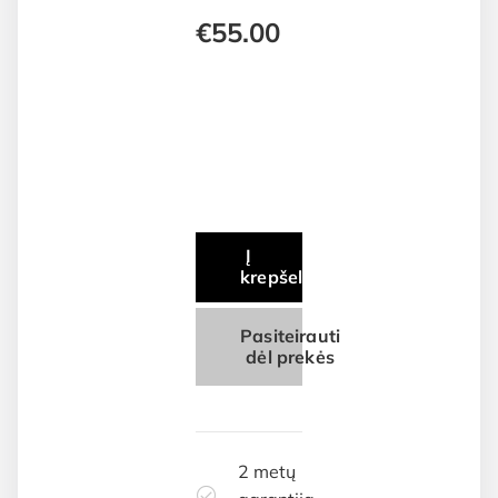
€
55.00
Į
krepšelį
Pasiteirauti
dėl prekės
2 metų