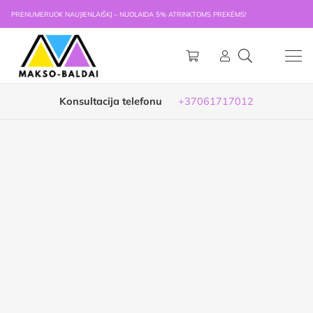
PRENUMERUOK NAUJIENLAIŠKĮ – NUOLAIDA 5% ATRINKTOMS PREKĖMS!
Konsultacija telefonu
+37061717012