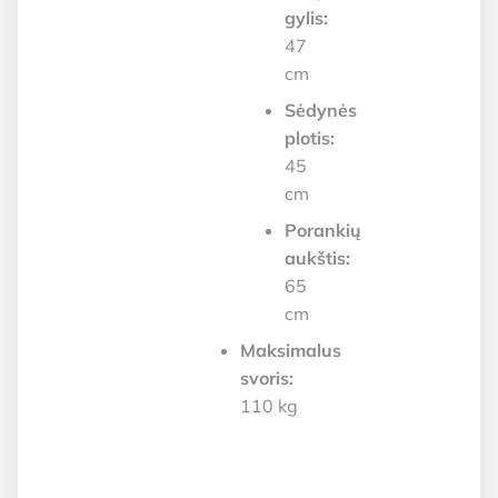
gylis:
47
cm
Sėdynės
plotis:
45
cm
Porankių
aukštis:
65
cm
Maksimalus
svoris:
110 kg