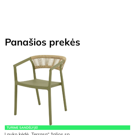
Panašios prekės
TURIME SANDĖLYJE!
Lauko kėdė „Terrasa“ žalios sp…