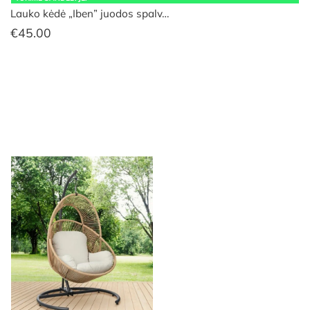
Lauko kėdė „Iben” juodos spalv…
€
45.00