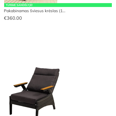
TURIME SANDĖLYJE!
Pakabinamas šviesus krėslas (1…
€
360.00