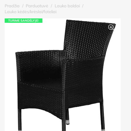
Pradžia
/
Parduotuvė
/
Lauko baldai
/
Lauko kėdės/krėslai/foteliai
TURIME SANDĖLYJE!