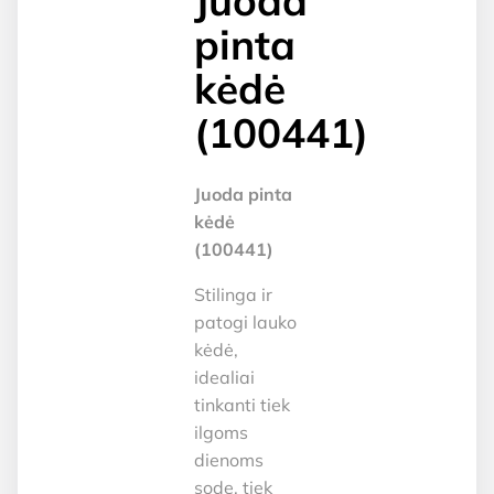
Juoda
pinta
kėdė
(100441)
Juoda pinta
kėdė
(100441)
Stilinga ir
patogi lauko
kėdė,
idealiai
tinkanti tiek
ilgoms
dienoms
sode, tiek