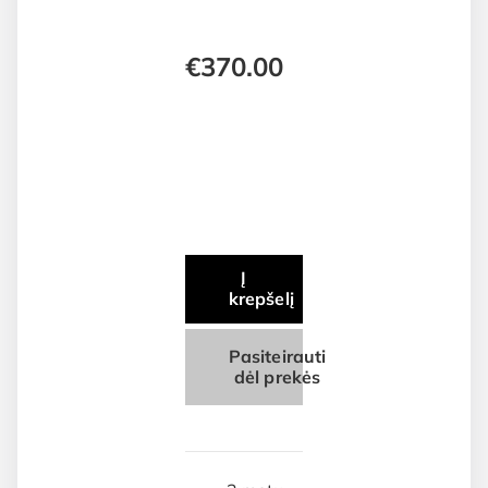
€
370.00
Į
krepšelį
Pasiteirauti
dėl prekės