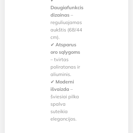
✔
Daugiafunkcis
dizainas
–
reguliuojamas
aukštis (68/44
cm).
✔
Atsparus
oro sąlygoms
– tvirtas
poliratanas ir
aliuminis.
✔
Moderni
išvaizda
–
šviesiai pilka
spalva
suteikia
elegancijos.