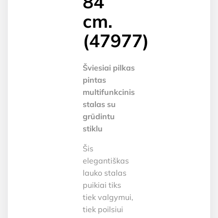
84
cm.
(47977)
Šviesiai pilkas
pintas
multifunkcinis
stalas su
grūdintu
stiklu
Šis
elegantiškas
lauko stalas
puikiai tiks
tiek valgymui,
tiek poilsiui