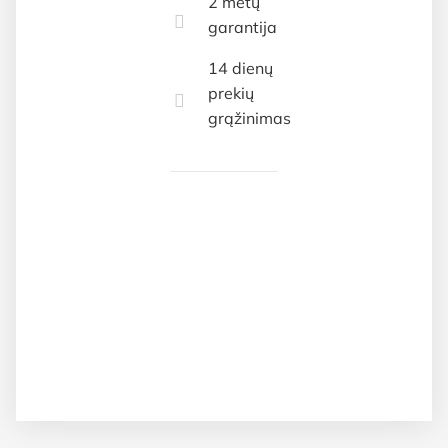
2 metų
garantija
14 dienų
prekių
grąžinimas