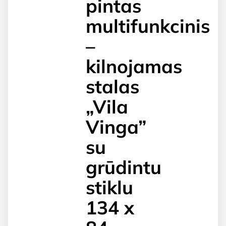
pintas
multifunkcinis
–
kilnojamas
stalas
„Vila
Vinga”
su
grūdintu
stiklu
134 x