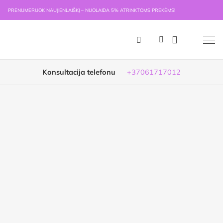
PRENUMERUOK NAUJIENLAIŠKĮ – NUOLAIDA 5% ATRINKTOMS PREKĖMS!
Konsultacija telefonu
+37061717012