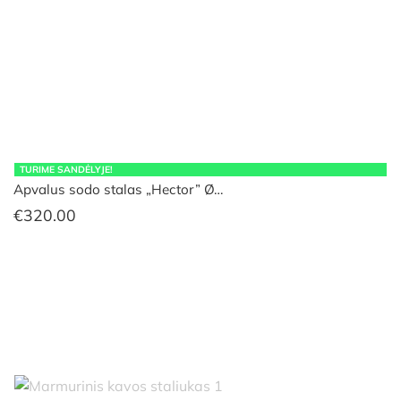
TURIME SANDĖLYJE!
Apvalus sodo stalas „Hector” Ø…
€
320.00