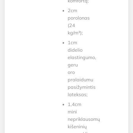
komfortą;
2cm
porolonas
(24
kg/m³);
1cm
didelio
elastingumo,
geru
oro
pralaidumu
pasižymintis
lateksas;
1,4cm
mini
nepriklausomų
kišeninių