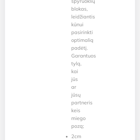
spyruoklių
blokas,
leidžiantis
kūnui
pasirinkti
optimalią
padėtį.
Garantuos
tylą,
kai
jūs
ar
jūsų
partneris
keis
miego
pozą;
2cm