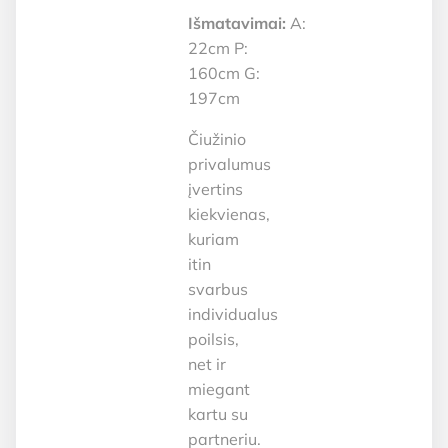
Išmatavimai:
A:
22cm P:
160cm G:
197cm
Čiužinio
privalumus
įvertins
kiekvienas,
kuriam
itin
svarbus
individualus
poilsis,
net ir
miegant
kartu su
partneriu.