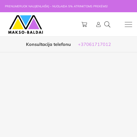
PRENUMERUOK NAUJIENLAIŠKĮ – NUOLAIDA 5% ATRINKTOMS PREKĖMS!
Konsultacija telefonu
+37061717012