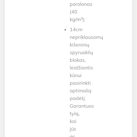
porolonas
(40
kg/m³);
14cm
nepriklausomų
kišeninių
spyruoklių
blokas,
leidžiantis
kūnui
pasirinkti
optimalią
padėtį.
Garantuos
tylą,
kai
jūs
ar