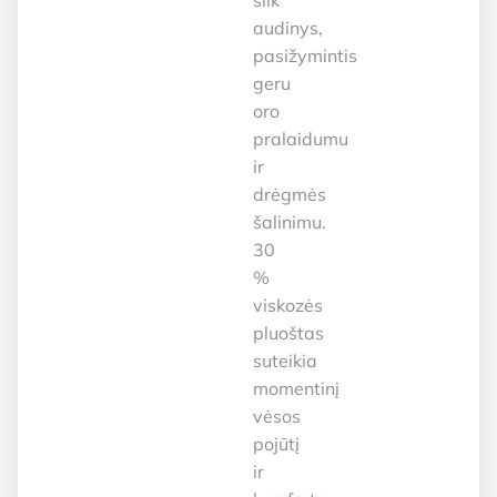
audinys,
pasižymintis
geru
oro
pralaidumu
ir
drėgmės
šalinimu.
30
%
viskozės
pluoštas
suteikia
momentinį
vėsos
pojūtį
ir