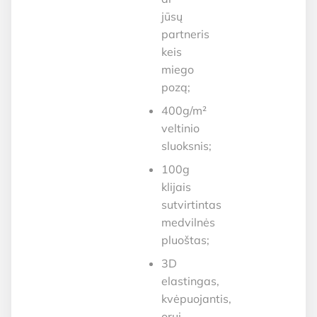
jūsų
partneris
keis
miego
pozą;
400g/m²
veltinio
sluoksnis;
100g
klijais
sutvirtintas
medvilnės
pluoštas;
3D
elastingas,
kvėpuojantis,
orui