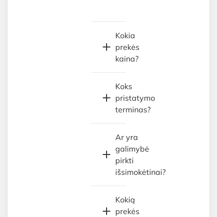
Kokia
prekės
kaina?
Koks
pristatymo
terminas?
Ar yra
galimybė
pirkti
išsimokėtinai?
Kokią
prekės