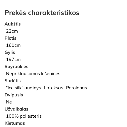
Prekės charakteristikos
Aukštis
22cm
Plotis
160cm
Gylis
197cm
Spyruoklės
Nepriklausomos kišeninės
Sudėtis
"Ice silk" audinys
Lateksas
Porolonas
Dvipusis
Ne
Užvalkalas
100% poliesteris
Kietumas