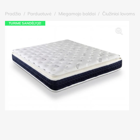
Pradžia
/
Parduotuvė
/
Miegamojo baldai
/
Čiužiniai lovoms
TURIME SANDĖLYJE!