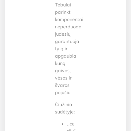
Tobulai
parinkti
komponentai
neperduoda
judesių,
garantuoja
tylą ir
apgaubia
kūną
gaivos,
vėsos ir
švaros
pojūčiu!
Čiužinio
sudėtyje:
„Ice
silk”