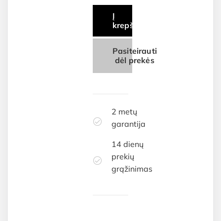
Į
krepšelį
Pasiteirauti
dėl prekės
2 metų
garantija
14 dienų
prekių
grąžinimas