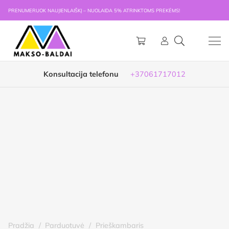
PRENUMERUOK NAUJIENLAIŠKĮ – NUOLAIDA 5% ATRINKTOMS PREKĖMS!
Konsultacija telefonu
+37061717012
Pradžia
/
Parduotuvė
/
Prieškambaris