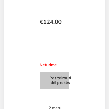
€
124.00
Neturime
Pasiteirauti
dėl prekės
2 metų