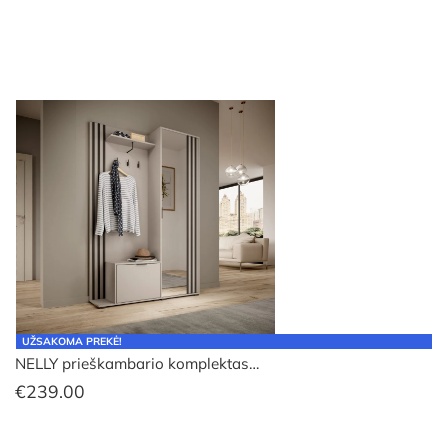
UŽSAKOMA PREKĖ!
NELLY prieškambario komplektas…
€
239.00