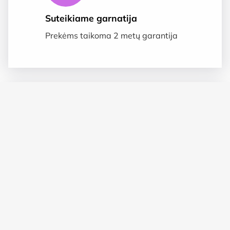
Suteikiame garnatija
Prekėms taikoma 2 metų garantija
Saugus apmokėjimas
SSL duomenų apsauga