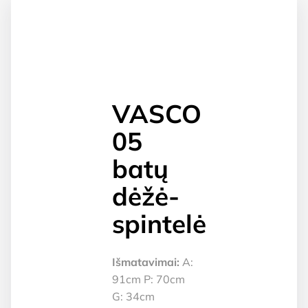
VASCO
05
batų
dėžė-
spintelė
Išmatavimai:
A:
91cm P: 70cm
G: 34cm