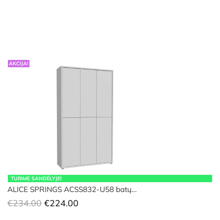
AKCIJA!
TURIME SANDĖLYJE!
ALICE SPRINGS ACSS832-U58 batų…
Original
Current
€
234.00
€
224.00
price
price