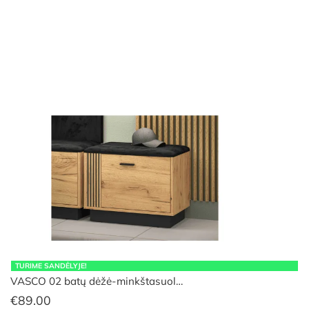
was:
is:
€234.00.
€224.00.
TURIME SANDĖLYJE!
VASCO 02 batų dėžė-minkštasuol…
€
89.00