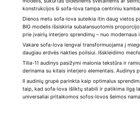
modelis, sukurtas didesnėms svetainėms ar šeimos 
konstrukcijos ši sofa-lova tampa centriniu kamba
Dienos metu sofa-lova suteikia itin daug vietos p
BIG modelis išsiskiria subalansuotomis proporcijom
prie įvairių interjero sprendimų – nuo modernaus iki
Vakare sofa-lova lengvai transformuojama į miego
daugiau erdvės nakties poilsiui. Išskleidimo mec
Tilia-11 audinys pasižymi malonia tekstūra ir ramiu
derinama su kitais interjero elementais. Audinys 
II audinių grupė parinkta kaip optimalus sprendim
taip, kad sofa-lova išliktų stabili ir patikima ilgą l
universaliai pritaikomos sofos-lovos šeimos nam