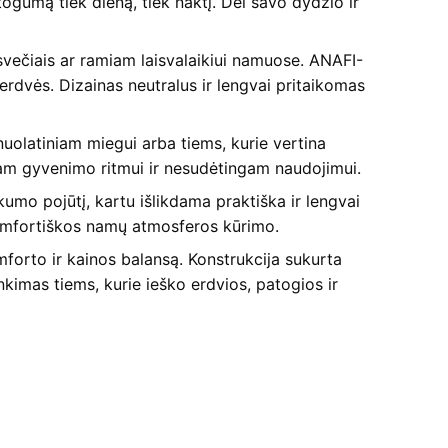
ogumą tiek dieną, tiek naktį. Dėl savo dydžio ir
 svečiais ar ramiam laisvalaikiui namuose. ANAFI-
 erdvės. Dizainas neutralus ir lengvai pritaikomas
uolatiniam miegui arba tiems, kurie vertina
iam gyvenimo ritmui ir nesudėtingam naudojimui.
ukumo pojūtį, kartu išlikdama praktiška ir lengvai
 komfortiškos namų atmosferos kūrimo.
forto ir kainos balansą. Konstrukcija sukurta
nkimas tiems, kurie ieško erdvios, patogios ir