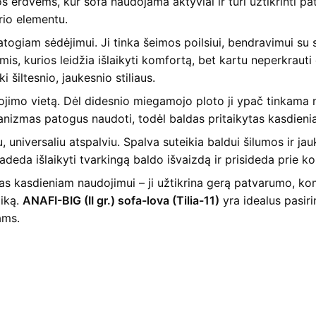
erdvėms, kur sofa naudojama aktyviai ir turi užtikrinti pat
rio elementu.
atogiam sėdėjimui. Ji tinka šeimos poilsiui, bendravimui su
is, kurios leidžia išlaikyti komfortą, bet kartu neperkrauti
 šiltesnio, jaukesnio stiliaus.
jimo vietą. Dėl didesnio miegamojo ploto ji ypač tinkama n
hanizmas patogus naudoti, todėl baldas pritaikytas kasdien
, universaliu atspalviu. Spalva suteikia baldui šilumos ir ja
padeda išlaikyti tvarkingą baldo išvaizdą ir prisideda prie
as kasdieniam naudojimui – ji užtikrina gerą patvarumo, kom
aiką.
ANAFI-BIG (II gr.) sofa-lova (Tilia-11)
yra idealus pasiri
ams.