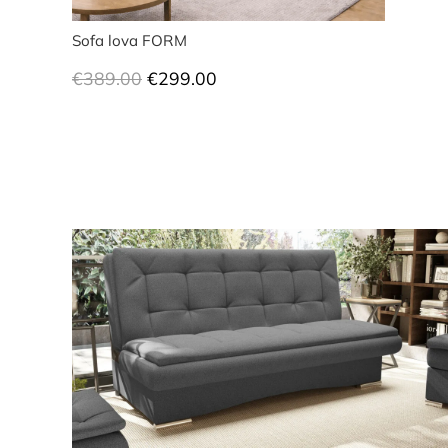
Sofa lova FORM
Original
Current
€
389.00
€
299.00
price
price
was:
is:
€389.00.
€299.00.