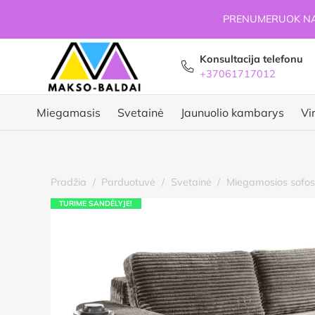
PRENUMERUOK NAU
Konsultacija telefonu
+37061717012
Miegamasis
Svetainė
Jaunuolio kambarys
Vi
Pradžia
/
Parduotuvė
/
Svetainė
/
Miegamosios sofos
TURIME SANDĖLYJE!