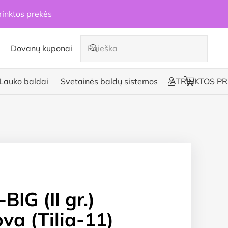
rinktos prekės
Dovanų kuponai
Lauko baldai
Svetainės baldų sistemos
ATRINKTOS PR
IG (II gr.)
ova (Tilia-11)