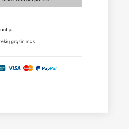
antija
rekių grąžinimas