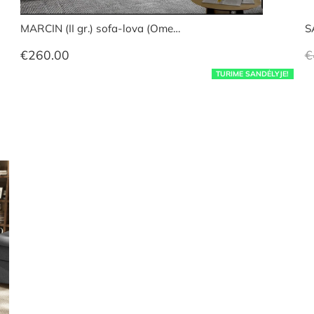
MARCIN (II gr.) sofa-lova (Ome…
S
€
260.00
€
TURIME SANDĖLYJE!