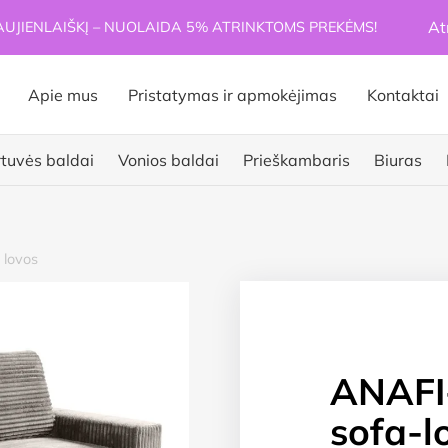
At
JIENLAIŠKĮ – NUOLAIDA 5% ATRINKTOMS PREKĖMS!
Apie mus
Pristatymas ir apmokėjimas
Kontaktai
rtuvės baldai
Vonios baldai
Prieškambaris
Biuras
 lovos
ANAFI-B
sofa-l