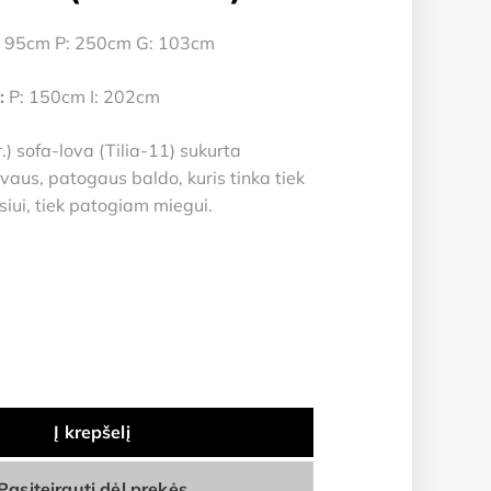
 95cm P: 250cm G: 103cm
:
P: 150cm I: 202cm
.) sofa-lova (Tilia-11) sukurta
vaus, patogaus baldo, kuris tinka tiek
siui, tiek patogiam miegui.
Į krepšelį
Pasiteirauti dėl prekės