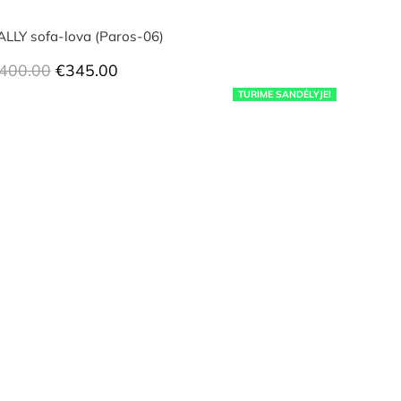
ALLY sofa-lova (Paros-06)
Original
Current
400.00
€
345.00
price
price
TURIME SANDĖLYJE!
was:
is:
€400.00.
€345.00.