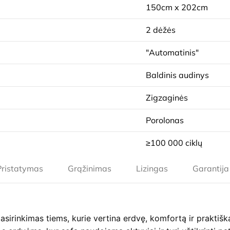
150cm x 202cm
2 dėžės
"Automatinis"
Baldinis audinys
Zigzaginės
Porolonas
≥100 000 ciklų
Pristatymas
Grąžinimas
Lizingas
Garantija
asirinkimas tiems, kurie vertina erdvę, komfortą ir praktiš