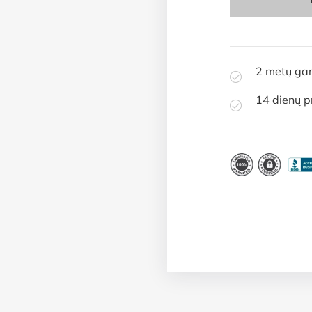
2 metų gar
14 dienų p