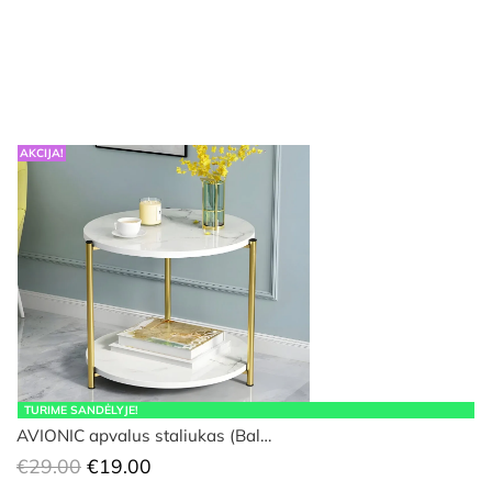
AKCIJA!
TURIME SANDĖLYJE!
AVIONIC apvalus staliukas (Bal…
Original
Current
€
29.00
€
19.00