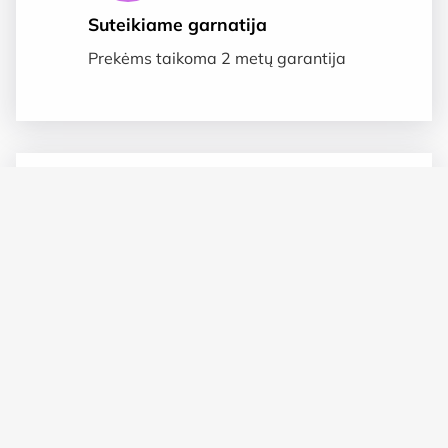
Suteikiame garnatija
Prekėms taikoma 2 metų garantija
Saugus apmokėjimas
SSL duomenų apsauga