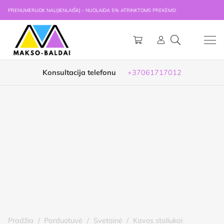
PRENUMERUOK NAUJIENLAIŠKĮ – NUOLAIDA 5% ATRINKTOMS PREKĖMS!
Konsultacija telefonu
+37061717012
Pradžia
/
Parduotuvė
/
Svetainė
/
Kavos staliukai