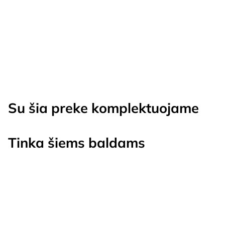
price
price
was:
is:
€29.00.
€19.00.
Su šia preke komplektuojame
Tinka šiems baldams