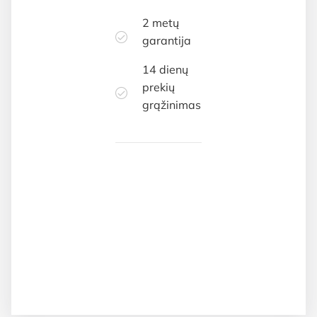
2 metų
garantija
14 dienų
prekių
grąžinimas