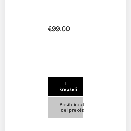
€
99.00
Į
krepšelį
Pasiteirauti
dėl prekės