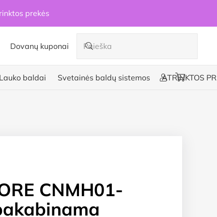
rinktos prekės
Dovanų kuponai
Lauko baldai
Svetainės baldų sistemos
ATRINKTOS PR
ORE CNMH01-
pakabinama