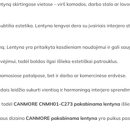
ntyną skirtingose vietose – virš komodos, darbo stalo ar lovo
btilia estetika. Lentyna lengvai dera su įvairiais interjero s
ą. Lentyna yra pritaikyta kasdieniam naudojimui ir gali saugia
imui, todėl baldas ilgai išlieka estetiškai patrauklus.
namosiose patalpose, bet ir darbo ar komercinėse erdvėse.
ais leidžia sukurti vientisą ir harmoningą interjero sprendi
 todėl
CANMORE CNMH01-C273 pakabinama lentyna
išl
aus dizaino
CANMORE pakabinama lentyna
yra puikus pas