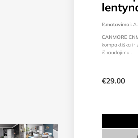
lentyn
Išmatavimai:
A:
CANMORE CNMH
kompaktiška ir 
išnaudojimui.
€
29.00