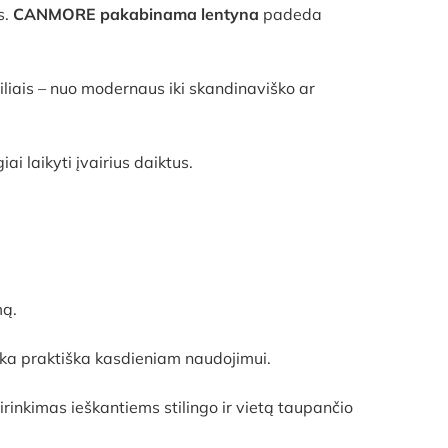
s.
CANMORE pakabinama lentyna
padeda
tiliais – nuo modernaus iki skandinaviško ar
i laikyti įvairius daiktus.
mą.
ieka praktiška kasdieniam naudojimui.
irinkimas ieškantiems stilingo ir vietą taupančio