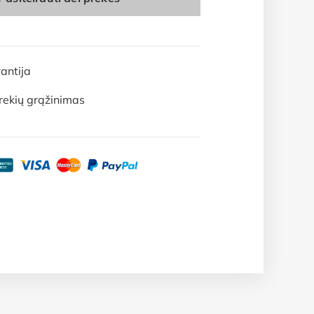
antija
rekių grąžinimas