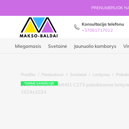
PRENUMERUOK NAU
Konsultacija telefonu
+37061717012
Miegamasis
Svetainė
Jaunuolio kambarys
Vi
Pradžia
/
Parduotuvė
/
Svetainė
/
Lentynos
/
Pakabi
TURIME SANDĖLYJE!