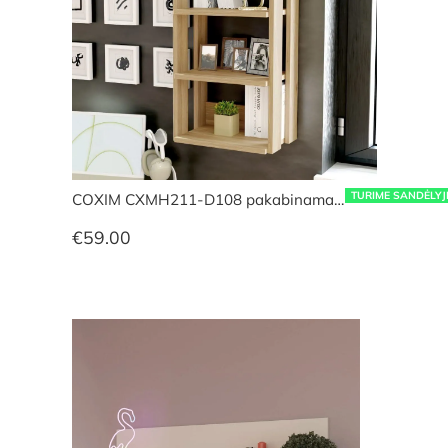
TURIME SANDĖLYJ
COXIM CXMH211-D108 pakabinama…
€
59.00