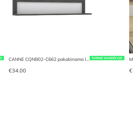
E!
TURIME SANDĖLYJE!
CANNE CQNB02-C662 pakabinama l…
M
€
34.00
€