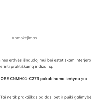
Apmokėjimas
ninės erdvės išnaudojimui bei estetiškam interjero
rinti praktiškumą ir dizainą.
ORE CNMH01-C273 pakabinama lentyna
yra
i ne tik praktiškas baldas, bet ir puiki galimybė