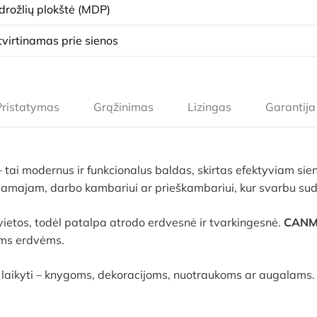
drožlių plokštė (MDP)
tvirtinamas prie sienos
Pristatymas
Grąžinimas
Lizingas
Garantija
– tai modernus ir funkcionalus baldas, skirtas efektyviam sie
egamajam, darbo kambariui ar prieškambariui, kur svarbu sude
ietos, todėl patalpa atrodo erdvesnė ir tvarkingesnė.
CANM
ėms erdvėms.
laikyti – knygoms, dekoracijoms, nuotraukoms ar augalams. Ta