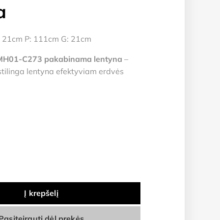
a
 21cm P: 111cm G: 21cm
01-C273 pakabinama lentyna
–
stilinga lentyna efektyviam erdvės
Į krepšelį
Pasiteirauti dėl prekės