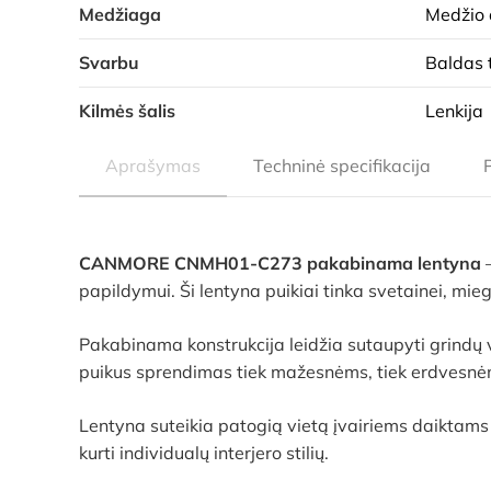
Medžiaga
Medžio 
Svarbu
Baldas 
Kilmės šalis
Lenkija
Aprašymas
Techninė specifikacija
CANMORE CNMH01-C273 pakabinama lentyna
papildymui. Ši lentyna puikiai tinka svetainei, mi
Pakabinama konstrukcija leidžia sutaupyti grindų v
puikus sprendimas tiek mažesnėms, tiek erdvesn
Lentyna suteikia patogią vietą įvairiems daiktams 
kurti individualų interjero stilių.