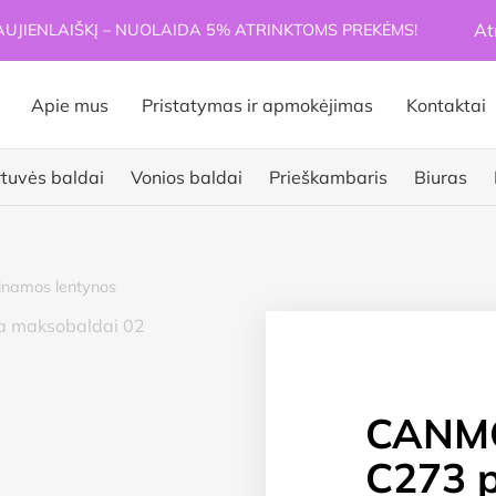
At
JIENLAIŠKĮ – NUOLAIDA 5% ATRINKTOMS PREKĖMS!
Apie mus
Pristatymas ir apmokėjimas
Kontaktai
rtuvės baldai
Vonios baldai
Prieškambaris
Biuras
namos lentynos
CANM
C273 