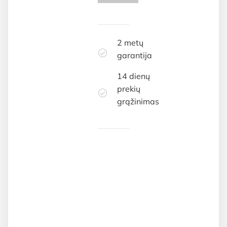
2 metų
garantija
14 dienų
prekių
grąžinimas