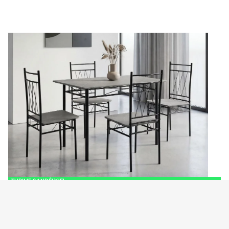
TURIME SANDĖLYJE!
POEMA stalas + 4 (I gr.) kėdės…
€
89.00