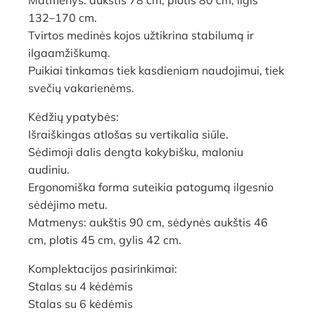
Matmenys: aukštis 78 cm, plotis 80 cm, ilgis
132–170 cm.
Tvirtos medinės kojos užtikrina stabilumą ir
ilgaamžiškumą.
Puikiai tinkamas tiek kasdieniam naudojimui, tiek
svečių vakarienėms.
Kėdžių ypatybės:
Išraiškingas atlošas su vertikalia siūle.
Sėdimoji dalis dengta kokybišku, maloniu
audiniu.
Ergonomiška forma suteikia patogumą ilgesnio
sėdėjimo metu.
Matmenys: aukštis 90 cm, sėdynės aukštis 46
cm, plotis 45 cm, gylis 42 cm.
Komplektacijos pasirinkimai:
Stalas su 4 kėdėmis
Stalas su 6 kėdėmis