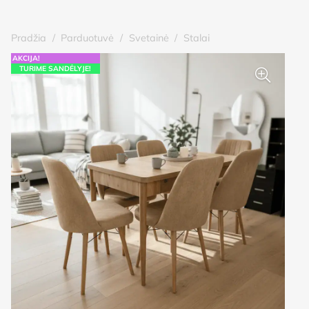
Pradžia
/
Parduotuvė
/
Svetainė
/
Stalai
AKCIJA!
TURIME SANDĖLYJE!