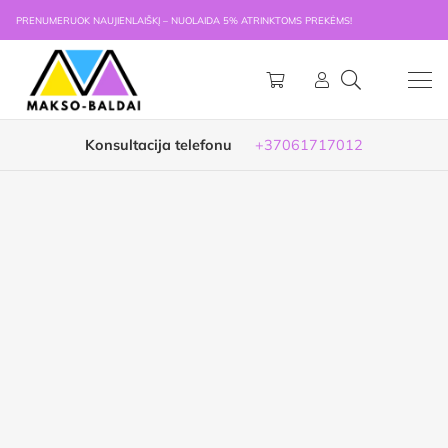
PRENUMERUOK NAUJIENLAIŠKĮ – NUOLAIDA 5% ATRINKTOMS PREKĖMS!
Konsultacija telefonu
+37061717012