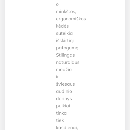
o
minkštos,
ergonomiškos
kėdės
suteikia
išskirtinį
patogumą.
Stilingas
natūralaus
medžio
ir
šviesaus
audinio
derinys
puikiai
tinka
tiek
kasdienai,