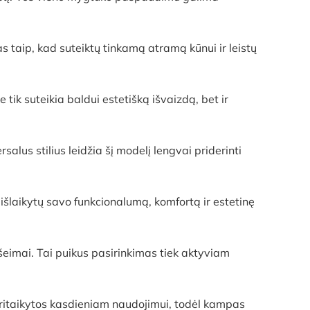
 taip, kad suteiktų tinkamą atramą kūnui ir leistų
ik suteikia baldui estetišką išvaizdą, bet ir
salus stilius leidžia šį modelį lengvai priderinti
išlaikytų savo funkcionalumą, komfortą ir estetinę
 šeimai. Tai puikus pasirinkimas tiek aktyviam
 pritaikytos kasdieniam naudojimui, todėl kampas