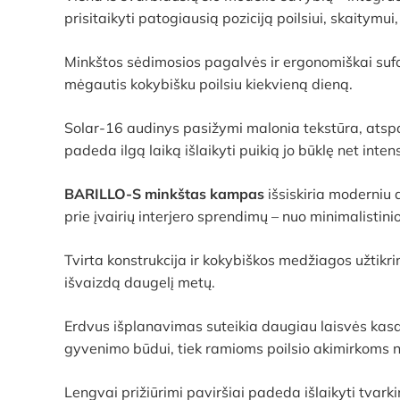
prisitaikyti patogiausią poziciją poilsiui, skaitymui
Minkštos sėdimosios pagalvės ir ergonomiškai sufor
mėgautis kokybišku poilsiu kiekvieną dieną.
Solar-16 audinys pasižymi malonia tekstūra, atspar
padeda ilgą laiką išlaikyti puikią jo būklę net inte
BARILLO-S minkštas kampas
išsiskiria moderniu d
prie įvairių interjero sprendimų – nuo minimalistini
Tvirta konstrukcija ir kokybiškos medžiagos užtikr
išvaizdą daugelį metų.
Erdvus išplanavimas suteikia daugiau laisvės kasdie
gyvenimo būdui, tiek ramioms poilsio akimirkoms
Lengvai prižiūrimi paviršiai padeda išlaikyti tvar