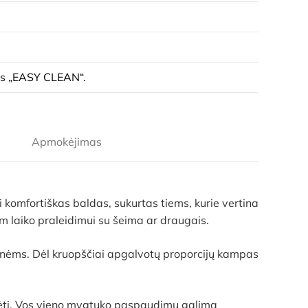
ys „EASY CLEAN“.
Apmokėjimas
ai komfortiškas baldas, sukurtas tiems, kurie vertina
am laiko praleidimui su šeima ar draugais.
monėms. Dėl kruopščiai apgalvotų proporcijų kampas
padėtį. Vos vieno mygtuko paspaudimu galima