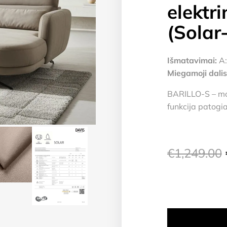
elektri
(Solar
Išmatavimai:
A:
Miegamoji dalis
BARILLO-S – mo
funkcija patogia
€
1,249.00