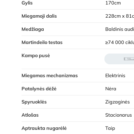
Gylis
170cm
Miegamoji dalis
228cm x 81
Medžiaga
Baldinis aud
Martindeilo testas
≥74 000 cikl
Kampo pusė
Miegamas mechanizmas
Elektrinis
Patalynės dėžė
Nėra
Spyruoklės
Zigzaginės
Atlošas
Stacionarus
Aptraukta nugarėlė
Taip