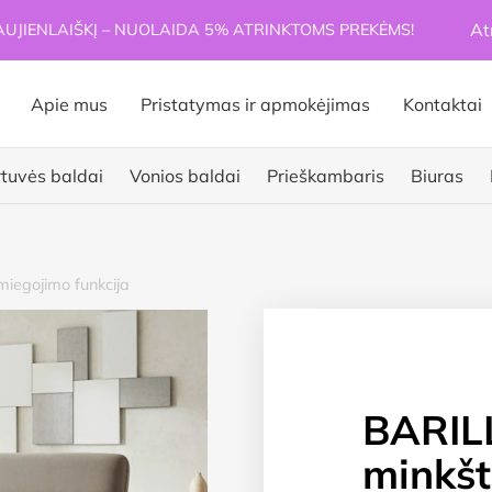
At
JIENLAIŠKĮ – NUOLAIDA 5% ATRINKTOMS PREKĖMS!
Apie mus
Pristatymas ir apmokėjimas
Kontaktai
rtuvės baldai
Vonios baldai
Prieškambaris
Biuras
miegojimo funkcija
BARILL
minkš