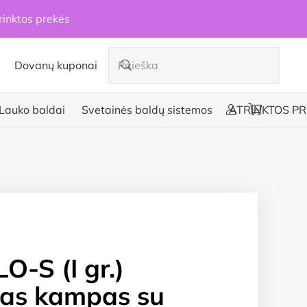
rinktos prekės
Dovanų kuponai
Lauko baldai
Svetainės baldų sistemos
ATRINKTOS PR
O-S (I gr.)
tas kampas su