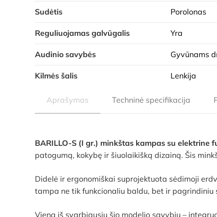
Sudėtis
Porolonas
Reguliuojamas galvūgalis
Yra
Audinio savybės
Gyvūnams dr
Kilmės šalis
Lenkija
Aprašymas
Techninė specifikacija
BARILLO-S (I gr.) minkštas kampas su elektrine f
patogumą, kokybę ir šiuolaikišką dizainą. Šis minkš
Didelė ir ergonomiškai suprojektuota sėdimoji erd
tampa ne tik funkcionaliu baldu, bet ir pagrindiniu
Viena iš svarbiausių šio modelio savybių – integruo