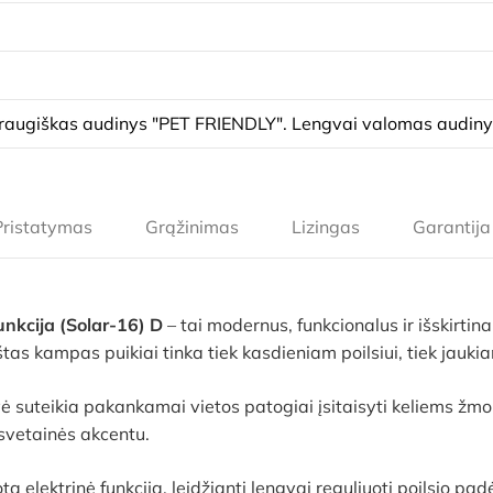
augiškas audinys "PET FRIENDLY". Lengvai valomas audin
Pristatymas
Grąžinimas
Lizingas
Garantija
unkcija (Solar-16) D
– tai modernus, funkcionalus ir išskirtin
tas kampas puikiai tinka tiek kasdieniam poilsiui, tiek jauki
vė suteikia pakankamai vietos patogiai įsitaisyti keliems ž
 svetainės akcentu.
ta elektrinė funkcija, leidžianti lengvai reguliuoti poilsio 