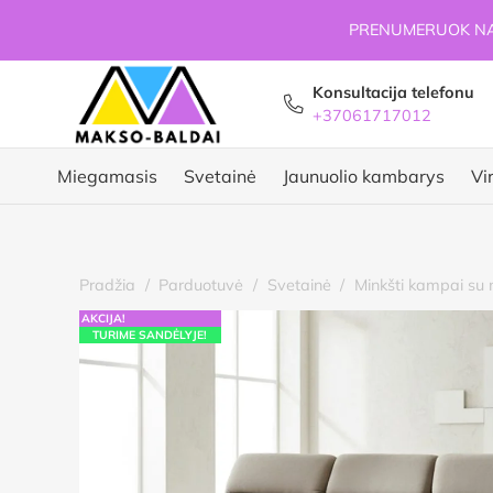
PRENUMERUOK NAU
Konsultacija telefonu
+37061717012
Miegamasis
Svetainė
Jaunuolio kambarys
Vi
Pradžia
/
Parduotuvė
/
Svetainė
/
Minkšti kampai su 
AKCIJA!
TURIME SANDĖLYJE!