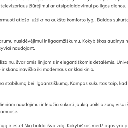
, televizoriaus žiūrėjimui ar atsipalaidavimui po ilgos dienos.
muoti atlošai užtikrina aukštą komforto lygį. Baldas sukurtas
umu nusidėvėjimui ir ilgaamžiškumu. Kokybiškas audinys ne t
nsyviai naudojant.
izainu, švariomis linijomis ir elegantiškomis detalėmis. Univer
o ir skandinaviško iki modernaus ar klasikinio.
ina stabilumą bei ilgaamžiškumą. Kampas sukurtas taip, kad 
niam naudojimui ir leidžia sukurti jaukią poilsio zoną visai
 namuose.
kingą ir estetišką baldo išvaizdą. Kokybiškos medžiagos yra