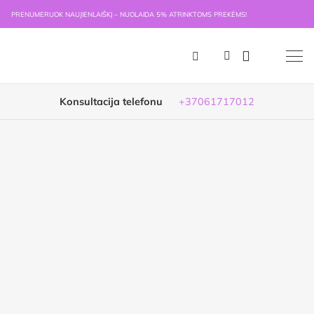
PRENUMERUOK NAUJIENLAIŠKĮ – NUOLAIDA 5% ATRINKTOMS PREKĖMS!
Konsultacija telefonu
+37061717012