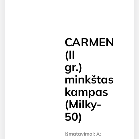
CARMEN
(II
gr.)
minkštas
kampas
(Milky-
50)
Išmatavimai:
A: