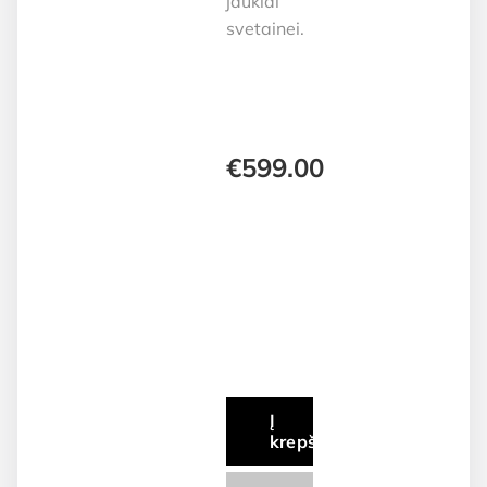
jaukiai
svetainei.
€
599.00
Į
krepšelį