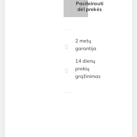
Pasiteirauti
dėl prekės
2 metų
garantija
14 dienų
prekių
grąžinimas