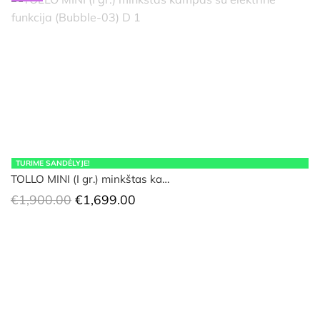
TURIME SANDĖLYJE!
TOLLO MINI (I gr.) minkštas ka…
Original
Current
€
1,900.00
€
1,699.00
price
price
was:
is:
€1,900.00.
€1,699.00.