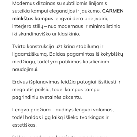
Modernus dizainas su subtiliomis linijomis
suteikia kampui elegancijos ir jaukumo.
CARMEN
minkštas kampas
lengvai dera prie įvairių
interjero stilių – nuo modernaus ir minimalistinio
iki skandinaviško ar klasikinio.
Tvirta konstrukcija užtikrina stabilumą ir
ilgaamžiškumą. Baldas pagamintas iš kokybiškų
medžiagų, todėl yra patikimas kasdieniam
naudojimui.
Erdvus išplanavimas leidžia patogiai išsitiesti ir
mėgautis poilsiu, todėl kampas tampa
pagrindiniu svetainės akcentu.
Lengva priežiūra – audinys lengvai valomas,
todėl baldas ilgą laiką išlieka tvarkingas ir
estetiškas.