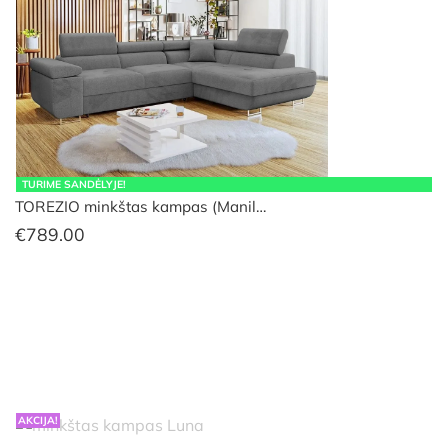
TURIME SANDĖLYJE!
TOREZIO minkštas kampas (Manil…
€
789.00
AKCIJA!