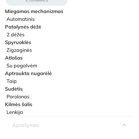
Miegamas mechanizmas
Automatinis
Patalynės dėžė
2 dėžės
Spyruoklės
Zigzaginės
Atlošas
Su pagalvėm
Aptraukta nugarėlė
Taip
Sudėtis
Porolonas
Kilmės šalis
Lenkija
Aprašymas