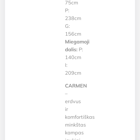
75cm
P:
238cm
G:
156cm
Miegamoji
dalis:
P:
140cm
I:
209cm
CARMEN
–
erdvus
ir
komfortiškas
minkštas
kampas