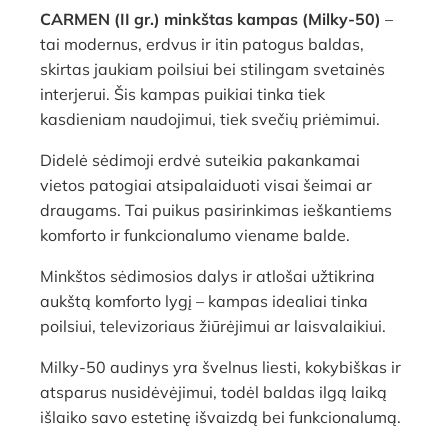
CARMEN (II gr.) minkštas kampas (Milky-50)
–
tai modernus, erdvus ir itin patogus baldas,
skirtas jaukiam poilsiui bei stilingam svetainės
interjerui. Šis kampas puikiai tinka tiek
kasdieniam naudojimui, tiek svečių priėmimui.
Didelė sėdimoji erdvė suteikia pakankamai
vietos patogiai atsipalaiduoti visai šeimai ar
draugams. Tai puikus pasirinkimas ieškantiems
komforto ir funkcionalumo viename balde.
Minkštos sėdimosios dalys ir atlošai užtikrina
aukštą komforto lygį – kampas idealiai tinka
poilsiui, televizoriaus žiūrėjimui ar laisvalaikiui.
Milky-50 audinys yra švelnus liesti, kokybiškas ir
atsparus nusidėvėjimui, todėl baldas ilgą laiką
išlaiko savo estetinę išvaizdą bei funkcionalumą.