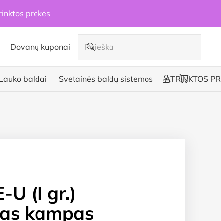
rinktos prekės
Dovanų kuponai
Lauko baldai
Svetainės baldų sistemos
ATRINKTOS PR
U (I gr.)
tas kampas