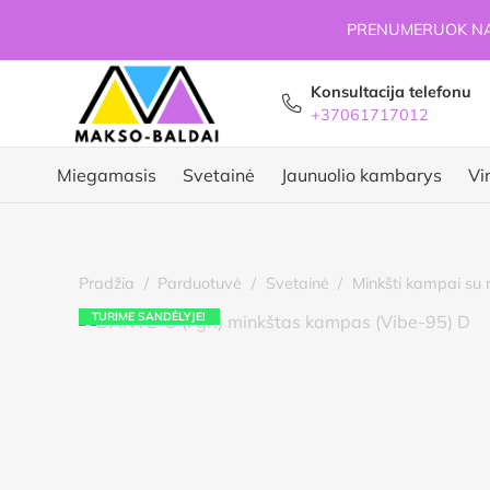
PRENUMERUOK NAU
Konsultacija telefonu
+37061717012
Miegamasis
Svetainė
Jaunuolio kambarys
Vi
Pradžia
/
Parduotuvė
/
Svetainė
/
Minkšti kampai su 
TURIME SANDĖLYJE!