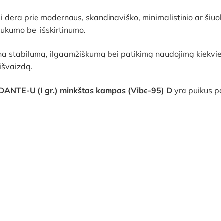
iai dera prie modernaus, skandinaviško, minimalistinio ar šiuo
aukumo bei išskirtinumo.
ina stabilumą, ilgaamžiškumą bei patikimą naudojimą kiekvien
išvaizdą.
DANTE-U (I gr.) minkštas kampas (Vibe-95) D
yra puikus pa