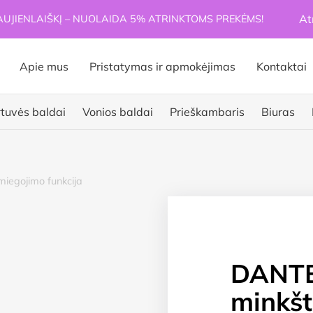
At
JIENLAIŠKĮ – NUOLAIDA 5% ATRINKTOMS PREKĖMS!
Apie mus
Pristatymas ir apmokėjimas
Kontaktai
rtuvės baldai
Vonios baldai
Prieškambaris
Biuras
miegojimo funkcija
DANTE-
minkš