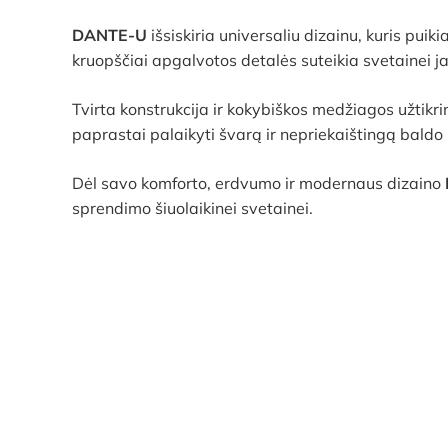
DANTE-U
išsiskiria universaliu dizainu, kuris puik
kruopščiai apgalvotos detalės suteikia svetainei j
Tvirta konstrukcija ir kokybiškos medžiagos užtikr
paprastai palaikyti švarą ir nepriekaištingą baldo 
Dėl savo komforto, erdvumo ir modernaus dizaino
sprendimo šiuolaikinei svetainei.