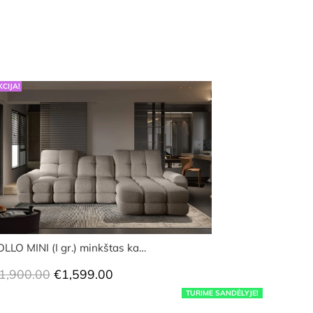
KCIJA!
OLLO MINI (I gr.) minkštas ka…
Original
Current
1,900.00
€
1,599.00
price
price
TURIME SANDĖLYJE!
was:
is: