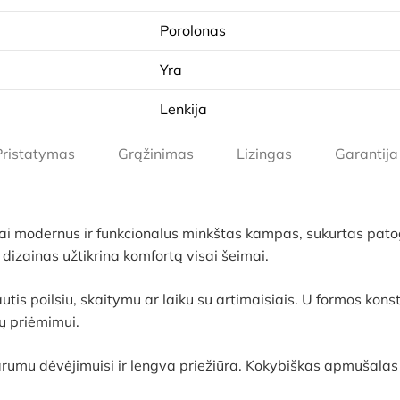
Porolonas
Yra
Lenkija
Pristatymas
Grąžinimas
Lizingas
Garantija
ai modernus ir funkcionalus minkštas kampas, sukurtas pato
s dizainas užtikrina komfortą visai šeimai.
utis poilsiu, skaitymu ar laiku su artimaisiais. U formos kons
ių priėmimui.
mu dėvėjimuisi ir lengva priežiūra. Kokybiškas apmušalas ilg