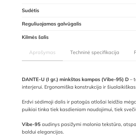
Sudėtis
Reguliuojamas galvūgalis
Kilmės šalis
Aprašymas
Techninė specifikacija
DANTE-U (I gr.) minkštas kampas (Vibe-95) D
– t
interjerui. Ergonomiška konstrukcija ir šiuolaikiška
Erdvi sėdimoji dalis ir patogūs atlošai leidžia mėga
puikiai tinka tiek kasdieniam naudojimui, tiek sveč
Vibe-95
audinys pasižymi malonia tekstūra, atsparu
baldui elegancijos.