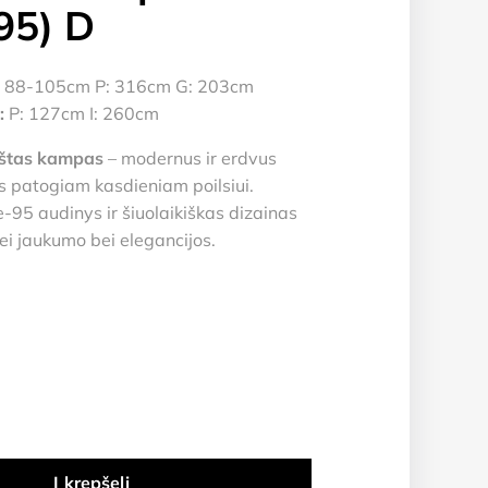
95) D
 88-105cm P: 316cm G: 203cm
:
P: 127cm I: 260cm
štas kampas
– modernus ir erdvus
s patogiam kasdieniam poilsiui.
-95 audinys ir šiuolaikiškas dizainas
ei jaukumo bei elegancijos.
Į krepšelį