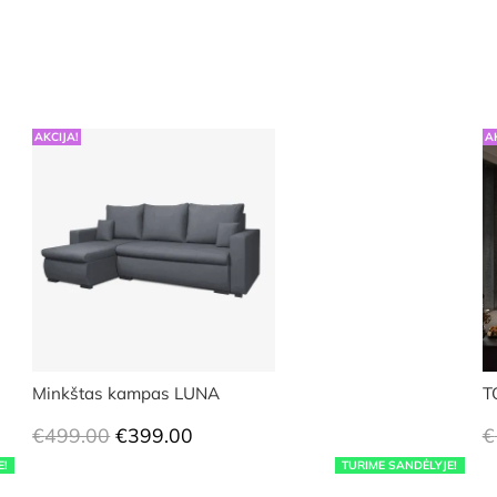
AKCIJA!
A
Minkštas kampas LUNA
T
Original
Current
€
499.00
€
399.00
€
price
price
E!
TURIME SANDĖLYJE!
was:
is: