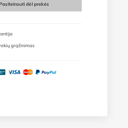
Pasiteirauti dėl prekės
antija
rekių grąžinimas