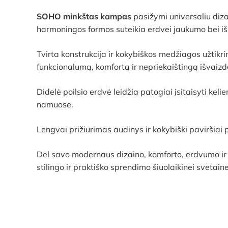
SOHO minkštas kampas
pasižymi universaliu dizai
harmoningos formos suteikia erdvei jaukumo bei iš
Tvirta konstrukcija ir kokybiškos medžiagos užtik
funkcionalumą, komfortą ir nepriekaištingą išvaizd
Didelė poilsio erdvė leidžia patogiai įsitaisyti k
namuose.
Lengvai prižiūrimas audinys ir kokybiški paviršiai
Dėl savo modernaus dizaino, komforto, erdvumo i
stilingo ir praktiško sprendimo šiuolaikinei svetaine