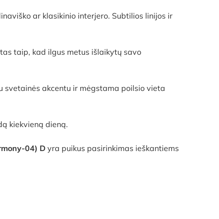
iško ar klasikinio interjero. Subtilios linijos ir
as taip, kad ilgus metus išlaikytų savo
iu svetainės akcentu ir mėgstama poilsio vieta
dą kiekvieną dieną.
armony-04) D
yra puikus pasirinkimas ieškantiems