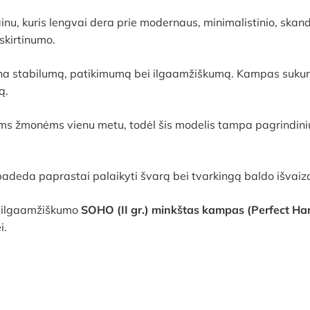
nu, kuris lengvai dera prie modernaus, minimalistinio, skandinav
skirtinumo.
rina stabilumą, patikimumą bei ilgaamžiškumą. Kampas sukurt
ą.
eliems žmonėms vienu metu, todėl šis modelis tampa pagrindin
 padeda paprastai palaikyti švarą bei tvarkingą baldo išvaiz
r ilgaamžiškumo
SOHO (II gr.) minkštas kampas (Perfect H
i.