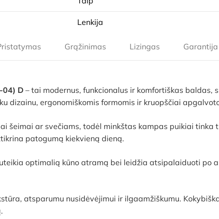
Taip
Lenkija
Pristatymas
Grąžinimas
Lizingas
Garantija
-04) D
– tai modernus, funkcionalus ir komfortiškas baldas, 
tišku dizainu, ergonomiškomis formomis ir kruopščiai apgalvo
ai šeimai ar svečiams, todėl minkštas kampas puikiai tinka t
ikrina patogumą kiekvieną dieną.
teikia optimalią kūno atramą bei leidžia atsipalaiduoti po a
tūra, atsparumu nusidėvėjimui ir ilgaamžiškumu. Kokybiška
.