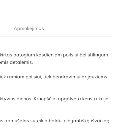
Apmokėjimas
skirtas patogiam kasdieniam poilsiui bei stilingam
tomis detalėmis.
iek ramiam poilsiui, tiek bendravimui ar jaukiems
ktyvios dienos. Kruopščiai apgalvota konstrukcija
s apmušalas suteikia baldui elegantišką išvaizdą