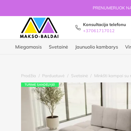
PRENUMERUOK NAU
Konsultacija telefonu
+37061717012
Miegamasis
Svetainė
Jaunuolio kambarys
Vi
Pradžia
/
Parduotuvė
/
Svetainė
/
Minkšti kampai su 
TURIME SANDĖLYJE!