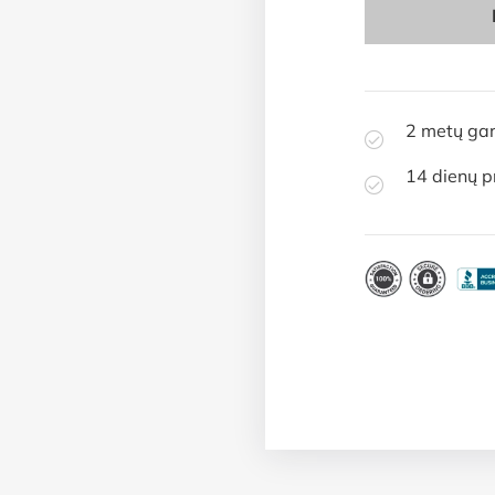
2 metų gar
14 dienų p