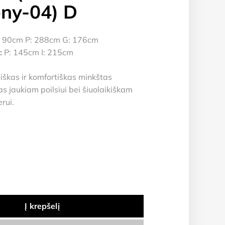
ny-04) D
 90cm P: 288cm G: 176cm
:
P: 145cm I: 215cm
škas ir komfortiškas minkštas
s jaukiam poilsiui bei šiuolaikiškam
rui.
Į krepšelį