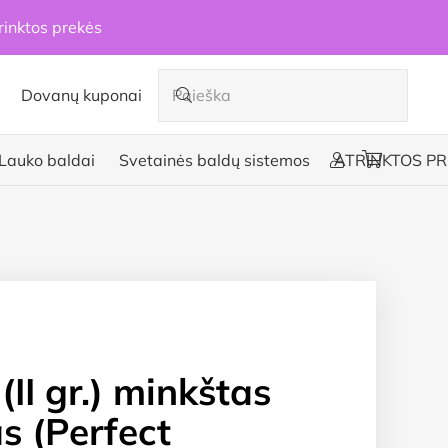
rinktos prekės
Dovanų kuponai
Lauko baldai
Svetainės baldų sistemos
ATRINKTOS PR
II gr.) minkštas
 (Perfect