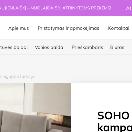
At
JIENLAIŠKĮ – NUOLAIDA 5% ATRINKTOMS PREKĖMS!
Apie mus
Pristatymas ir apmokėjimas
Kontaktai
rtuvės baldai
Vonios baldai
Prieškambaris
Biuras
miegojimo funkcija
SOHO (
kampas