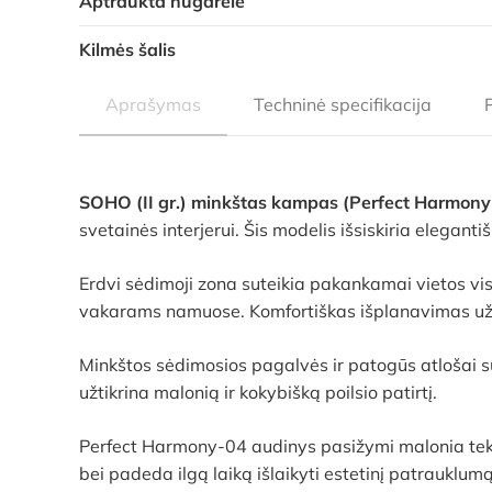
Aptraukta nugarėlė
Kilmės šalis
Aprašymas
Techninė specifikacija
SOHO (II gr.) minkštas kampas (Perfect Harmony
svetainės interjerui. Šis modelis išsiskiria elegan
Erdvi sėdimoji zona suteikia pakankamai vietos vis
vakarams namuose. Komfortiškas išplanavimas užt
Minkštos sėdimosios pagalvės ir patogūs atlošai su
užtikrina malonią ir kokybišką poilsio patirtį.
Perfect Harmony-04 audinys pasižymi malonia teks
bei padeda ilgą laiką išlaikyti estetinį patrauklumą