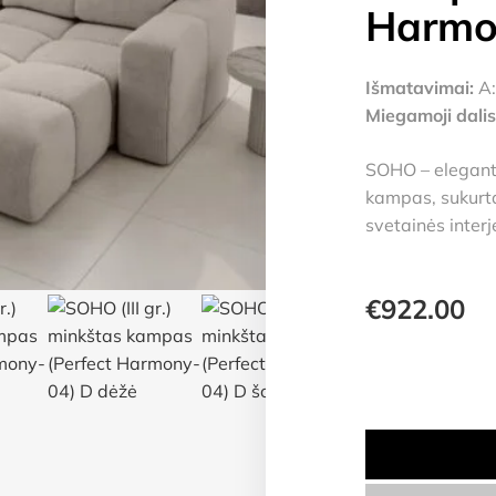
Harmo
Išmatavimai:
A:
Miegamoji dalis
SOHO – eleganti
kampas, sukurta
svetainės interje
€
922.00