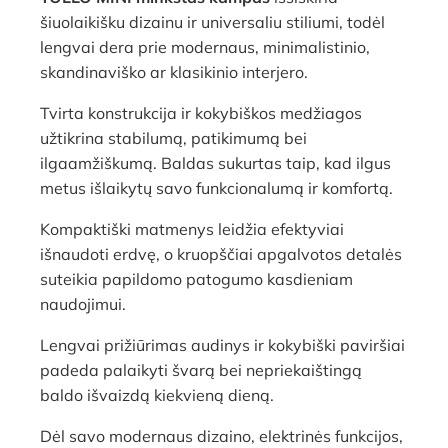
šiuolaikišku dizainu ir universaliu stiliumi, todėl
lengvai dera prie modernaus, minimalistinio,
skandinaviško ar klasikinio interjero.
Tvirta konstrukcija ir kokybiškos medžiagos
užtikrina stabilumą, patikimumą bei
ilgaamžiškumą. Baldas sukurtas taip, kad ilgus
metus išlaikytų savo funkcionalumą ir komfortą.
Kompaktiški matmenys leidžia efektyviai
išnaudoti erdvę, o kruopščiai apgalvotos detalės
suteikia papildomo patogumo kasdieniam
naudojimui.
Lengvai prižiūrimas audinys ir kokybiški paviršiai
padeda palaikyti švarą bei nepriekaištingą
baldo išvaizdą kiekvieną dieną.
Dėl savo modernaus dizaino, elektrinės funkcijos,