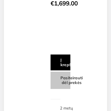
Original
€
1,699.00
price
Current
was:
price
€1,900.00.
is:
€1,699.00.
Į
krepšelį
Pasiteirauti
dėl prekės
2 metų