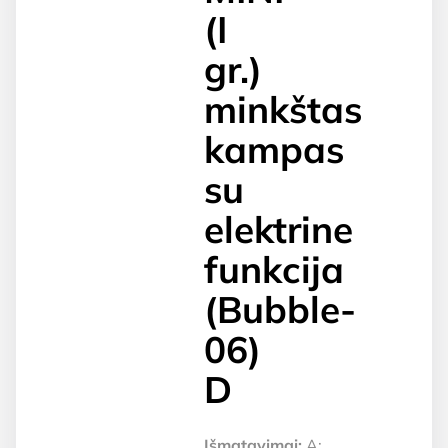
(I
gr.)
minkštas
kampas
su
elektrine
funkcija
(Bubble-
06)
D
Išmatavimai:
A: