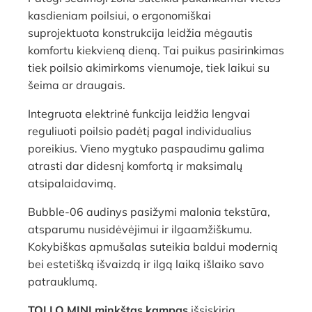
kasdieniam poilsiui, o ergonomiškai
suprojektuota konstrukcija leidžia mėgautis
komfortu kiekvieną dieną. Tai puikus pasirinkimas
tiek poilsio akimirkoms vienumoje, tiek laikui su
šeima ar draugais.
Integruota elektrinė funkcija leidžia lengvai
reguliuoti poilsio padėtį pagal individualius
poreikius. Vieno mygtuko paspaudimu galima
atrasti dar didesnį komfortą ir maksimalų
atsipalaidavimą.
Bubble-06 audinys pasižymi malonia tekstūra,
atsparumu nusidėvėjimui ir ilgaamžiškumu.
Kokybiškas apmušalas suteikia baldui modernią
bei estetišką išvaizdą ir ilgą laiką išlaiko savo
patrauklumą.
TOLLO MINI minkštas kampas
išsiskiria