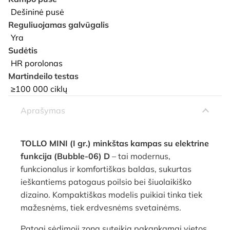
Dešininė pusė
Reguliuojamas galvūgalis
Yra
Sudėtis
HR porolonas
Martindeilo testas
≥100 000 ciklų
Aprašymas
TOLLO MINI (I gr.) minkštas kampas su elektrine
funkcija (Bubble-06) D
– tai modernus,
funkcionalus ir komfortiškas baldas, sukurtas
ieškantiems patogaus poilsio bei šiuolaikiško
dizaino. Kompaktiškas modelis puikiai tinka tiek
mažesnėms, tiek erdvesnėms svetainėms.
Patogi sėdimoji zona suteikia pakankamai vietos