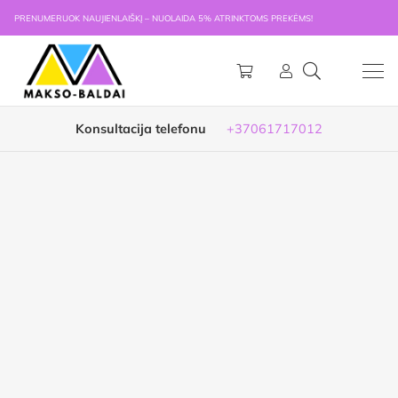
PRENUMERUOK NAUJIENLAIŠKĮ – NUOLAIDA 5% ATRINKTOMS PREKĖMS!
Konsultacija telefonu
+37061717012