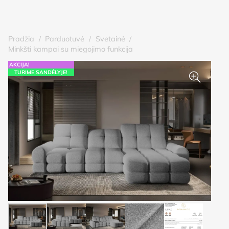
Pradžia
/
Parduotuvė
/
Svetainė
/
Minkšti kampai su miegojimo funkcija
AKCIJA!
TURIME SANDĖLYJE!