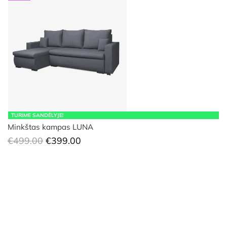
TURIME SANDĖLYJE!
Minkštas kampas LUNA
Original
Current
€
499.00
€
399.00
price
price
was:
is:
€499.00.
€399.00.