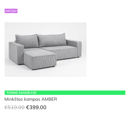
AKCIJA!
TURIME SANDĖLYJE!
Minkštas kampas AMBER
Original
Current
€
519.00
€
399.00
price
price
was:
is: