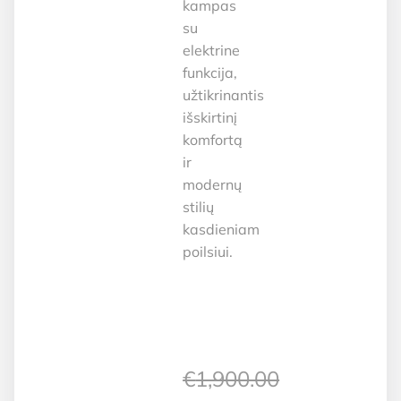
kampas
su
elektrine
funkcija,
užtikrinantis
išskirtinį
komfortą
ir
modernų
stilių
kasdieniam
poilsiui.
€
1,900.00