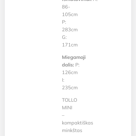
86-
105cm
P:
283cm
G:
171cm
Miegamoji
dalis:
P:
126cm
I:
235cm
TOLLO
MINI
–
kompaktiškas
minkštas