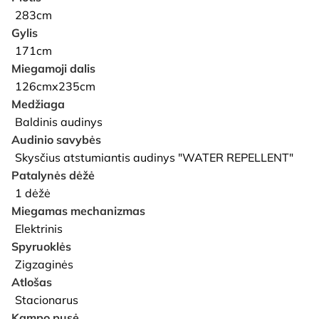
283cm
Gylis
171cm
Miegamoji dalis
126cmx235cm
Medžiaga
Baldinis audinys
Audinio savybės
Skysčius atstumiantis audinys "WATER REPELLENT"
Patalynės dėžė
1 dėžė
Miegamas mechanizmas
Elektrinis
Spyruoklės
Zigzaginės
Atlošas
Stacionarus
Kampo pusė