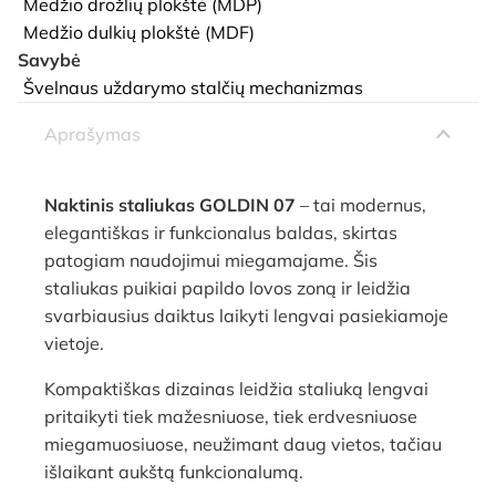
Medžio drožlių plokštė (MDP)
Medžio dulkių plokštė (MDF)
Savybė
Švelnaus uždarymo stalčių mechanizmas
Aprašymas
Naktinis staliukas GOLDIN 07
– tai modernus,
elegantiškas ir funkcionalus baldas, skirtas
patogiam naudojimui miegamajame. Šis
staliukas puikiai papildo lovos zoną ir leidžia
svarbiausius daiktus laikyti lengvai pasiekiamoje
vietoje.
Kompaktiškas dizainas leidžia staliuką lengvai
pritaikyti tiek mažesniuose, tiek erdvesniuose
miegamuosiuose, neužimant daug vietos, tačiau
išlaikant aukštą funkcionalumą.