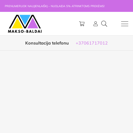
PRENUMERUOK NAUJIENLAIŠKĮ – NUOLAIDA 5% ATRINKTOMS PREKĖMS!
Konsultacija telefonu
+37061717012