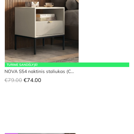
TURIME SANDĖLYJE!
NOVA S54 naktinis staliukas (C…
Original
Current
€
79.00
€
74.00
price
price
was:
is:
€79.00.
€74.00.