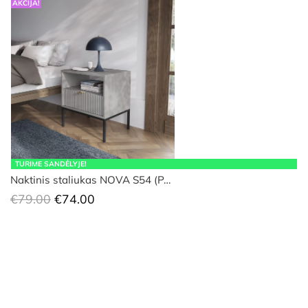
AKCIJA!
TURIME SANDĖLYJE!
Naktinis staliukas NOVA S54 (P…
Original
Current
€
79.00
€
74.00
price
price
was:
is:
€79.00.
€74.00.