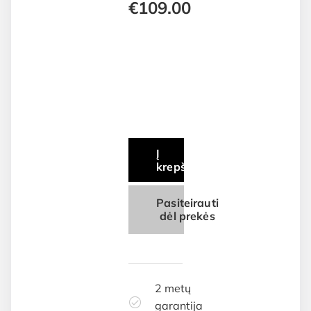
€
109.00
Į
krepšelį
Pasiteirauti
dėl prekės
2 metų
garantija