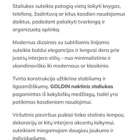
Staliukas suteikia patogią vietą laikyti knygas,
telefoną, žadintuvą ar kitus kasdien naudojamus
daiktus, padedant palaikyti tvarkingą ir
organizuotą aplinką.
Modernus dizainas su subtiliomis linijomis
suteikia baldui elegancijos ir lengvai dera prie
įvairių interjero stilių – nuo minimalistinio ir
skandinaviško iki modernaus ar klasikinio.
Tvirta konstrukcija užtikrina stabilumą ir
ilgaamžiškumą.
GOLDIN naktinis staliukas
pagamintas iš kokybiškų medžiagų, todėl yra
patikimas kasdieniam naudojimui.
Viršutinis paviršius puikiai tinka stalinės lempos,
dekoracijų ar kitų interjero akcentų laikymui,
suteikiant miegamajam daugiau jaukumo ir
individualumo.