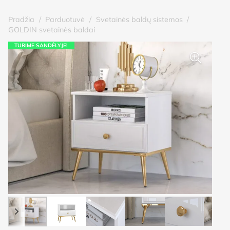
Pradžia
/
Parduotuvė
/
Svetainės baldų sistemos
/
GOLDIN svetainės baldai
TURIME SANDĖLYJE!