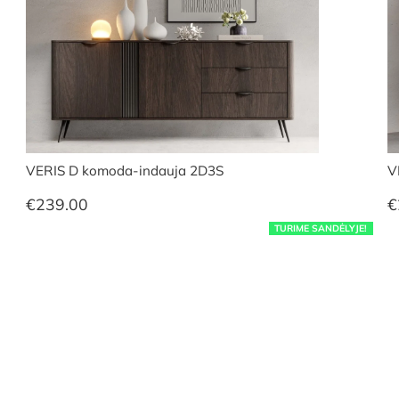
VERIS D komoda-indauja 2D3S
V
€
239.00
€
TURIME SANDĖLYJE!