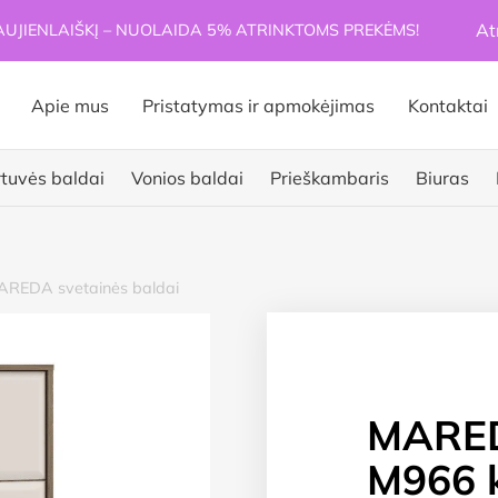
At
JIENLAIŠKĮ – NUOLAIDA 5% ATRINKTOMS PREKĖMS!
Apie mus
Pristatymas ir apmokėjimas
Kontaktai
rtuvės baldai
Vonios baldai
Prieškambaris
Biuras
AREDA svetainės baldai
MARE
M966 