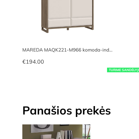
MAREDA MAQK221-M966 komoda-ind…
€
194.00
TURIME SANDĖLYJ
Panašios prekės