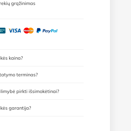
rekių grąžinimas
ekės kaina?
statymo terminas?
limybė pirkti išsimokėtinai?
kės garantija?