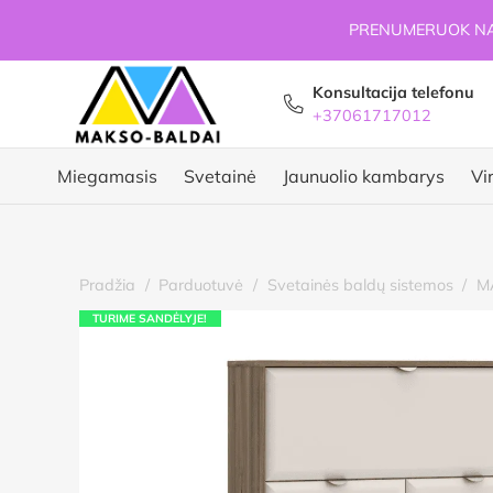
PRENUMERUOK NAU
Konsultacija telefonu
+37061717012
Miegamasis
Svetainė
Jaunuolio kambarys
Vi
Pradžia
/
Parduotuvė
/
Svetainės baldų sistemos
/
M
TURIME SANDĖLYJE!