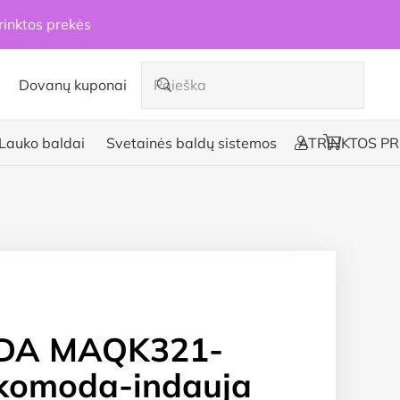
rinktos prekės
Dovanų kuponai
Lauko baldai
Svetainės baldų sistemos
ATRINKTOS PR
DA MAQK321-
komoda-indauja