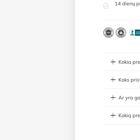
14 dienų p
Kokia pr
Koks pri
Ar yra ga
Kokią pre