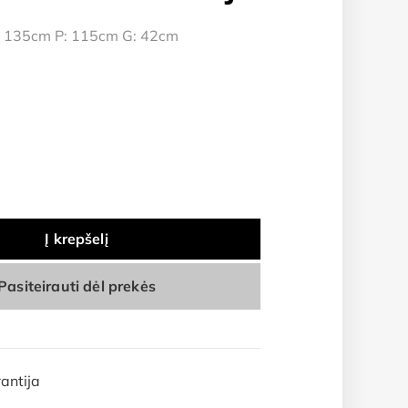
 135cm P: 115cm G: 42cm
Į krepšelį
Pasiteirauti dėl prekės
antija