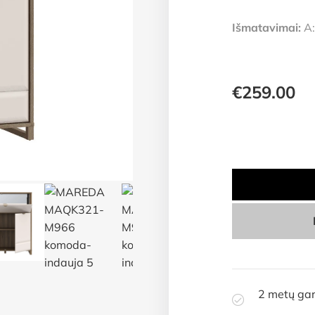
Išmatavimai:
A:
€
259.00
2 metų gar