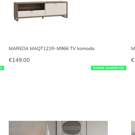
MAREDA MAQT121R-M966 TV komoda
M
€
149.00
€
E!
TURIME SANDĖLYJE!