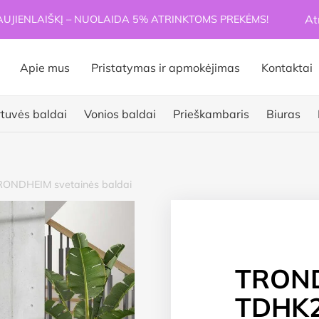
At
JIENLAIŠKĮ – NUOLAIDA 5% ATRINKTOMS PREKĖMS!
Apie mus
Pristatymas ir apmokėjimas
Kontaktai
rtuvės baldai
Vonios baldai
Prieškambaris
Biuras
RONDHEIM svetainės baldai
TRON
TDHK2