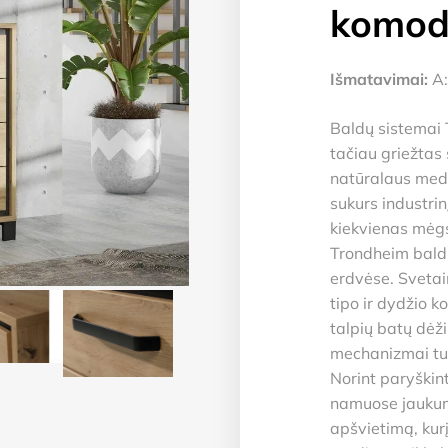
komo
Išmatavimai:
A:
Baldų sistemai 
tačiau griežtas s
natūralaus med
sukurs industrinį
kiekvienas mėg
Trondheim baldu
erdvėse. Svetain
tipo ir dydžio k
talpių batų dėži
mechanizmai tur
Norint paryškint
namuose jaukumą
apšvietimą, kurį