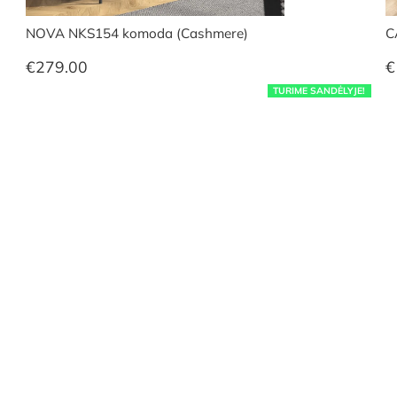
NOVA NKS154 komoda (Cashmere)
C
€
279.00
€
TURIME SANDĖLYJE!