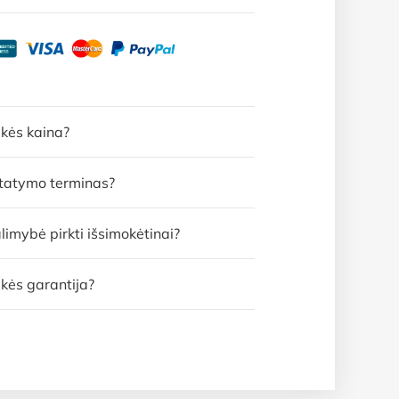
ekės kaina?
statymo terminas?
limybė pirkti išsimokėtinai?
kės garantija?