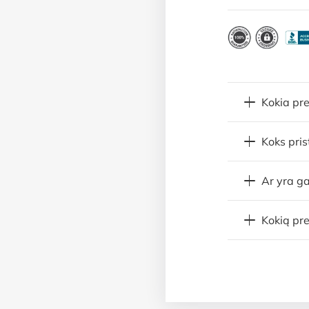
Kokia pr
Koks pri
Ar yra ga
Kokią pre