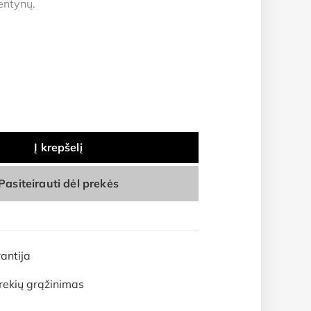
lentynų.
Į krepšelį
Pasiteirauti dėl prekės
antija
rekių grąžinimas