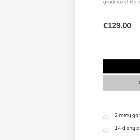
grūdinto stiklo 
€
129.00
2 metų gar
14 dienų p