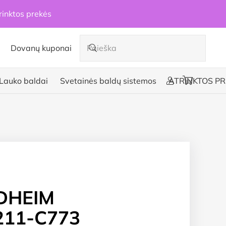
rinktos prekės
Dovanų kuponai
Lauko baldai
Svetainės baldų sistemos
ATRINKTOS PR
DHEIM
11-C773