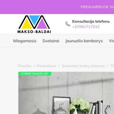
PRENUMERUOK NAU
Konsultacija telefonu
+37061717012
Miegamasis
Svetainė
Jaunuolio kambarys
Vi
Pradžia
/
Parduotuvė
/
Svetainės baldų sistemos
/
T
TURIME SANDĖLYJE!