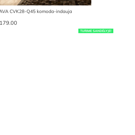
AVA CVK28-Q45 komoda-indauja
179.00
TURIME SANDĖLYJE!