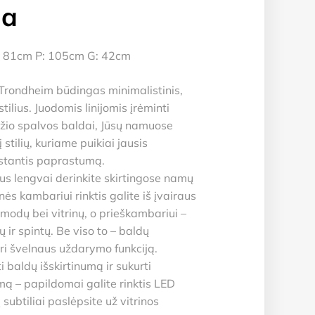
da
 81cm P: 105cm G: 42cm
Trondheim būdingas minimalistinis,
tilius. Juodomis linijomis įrėminti
žio spalvos baldai, Jūsų namuose
 stilių, kuriame puikiai jausis
stantis paprastumą.
s lengvai derinkite skirtingose namų
ės kambariui rinktis galite iš įvairaus
omodų bei vitrinų, o prieškambariui –
ų ir spintų. Be viso to – baldų
i švelnaus uždarymo funkciją.
i baldų išskirtinumą ir sukurti
 – papildomai galite rinktis LED
 subtiliai paslėpsite už vitrinos