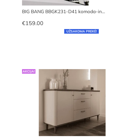
BIG BANG BBGK231-D41 komoda-in…
€
159.00
UŽSAKOMA PREKĖ!
AKCIJA!