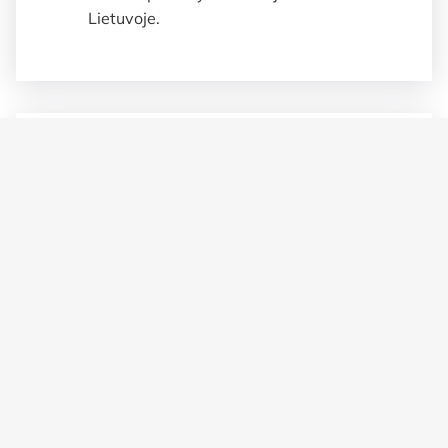
Lietuvoje.
Suteikiame garnatija
Prekėms taikoma 2 metų garantija