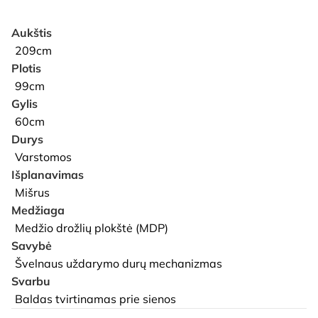
Aukštis
209cm
Plotis
99cm
Gylis
60cm
Durys
Varstomos
Išplanavimas
Mišrus
Medžiaga
Medžio drožlių plokštė (MDP)
Savybė
Švelnaus uždarymo durų mechanizmas
Svarbu
Baldas tvirtinamas prie sienos