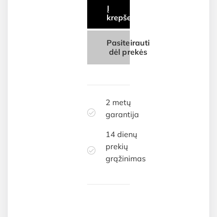
Į
krepšelį
Pasiteirauti
dėl prekės
2 metų
garantija
14 dienų
prekių
grąžinimas