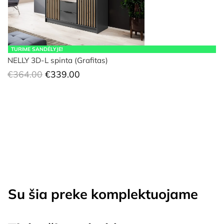
TURIME SANDĖLYJE!
NELLY 3D-L spinta (Grafitas)
Original
Current
€
364.00
€
339.00
price
price
was:
is:
€364.00.
€339.00.
Su šia preke komplektuojame