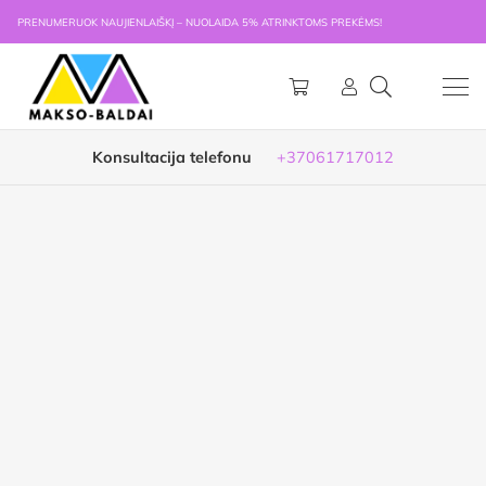
PRENUMERUOK NAUJIENLAIŠKĮ – NUOLAIDA 5% ATRINKTOMS PREKĖMS!
Konsultacija telefonu
+37061717012