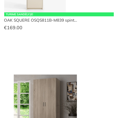
TURIME SANDĖLYJE!
OAK SQUERE OSQS811B-M839 spint…
€
169.00