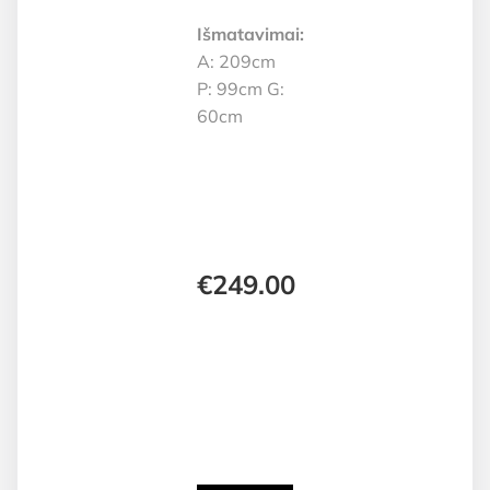
Išmatavimai:
A: 209cm
P: 99cm G:
60cm
€
249.00