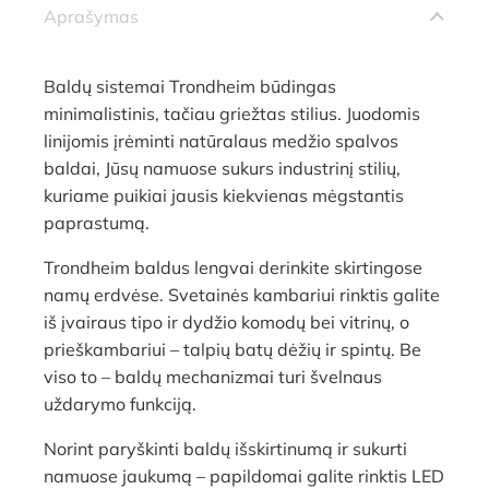
Aprašymas
Baldų sistemai Trondheim būdingas
minimalistinis, tačiau griežtas stilius. Juodomis
linijomis įrėminti natūralaus medžio spalvos
baldai, Jūsų namuose sukurs industrinį stilių,
kuriame puikiai jausis kiekvienas mėgstantis
paprastumą.
Trondheim baldus lengvai derinkite skirtingose
namų erdvėse. Svetainės kambariui rinktis galite
iš įvairaus tipo ir dydžio komodų bei vitrinų, o
prieškambariui – talpių batų dėžių ir spintų. Be
viso to – baldų mechanizmai turi švelnaus
uždarymo funkciją.
Norint paryškinti baldų išskirtinumą ir sukurti
namuose jaukumą – papildomai galite rinktis LED