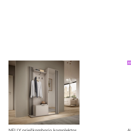
A
NELLY prieškambario komplektas…
A