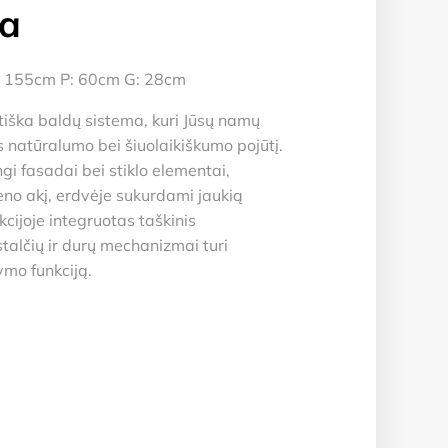
la
 155cm P: 60cm G: 28cm
tiška baldų sistema, kuri Jūsų namų
ks natūralumo bei šiuolaikiškumo pojūtį.
ingi fasadai bei stiklo elementai,
eno akį, erdvėje sukurdami jaukią
cijoje integruotas taškinis
talčių ir durų mechanizmai turi
mo funkciją.