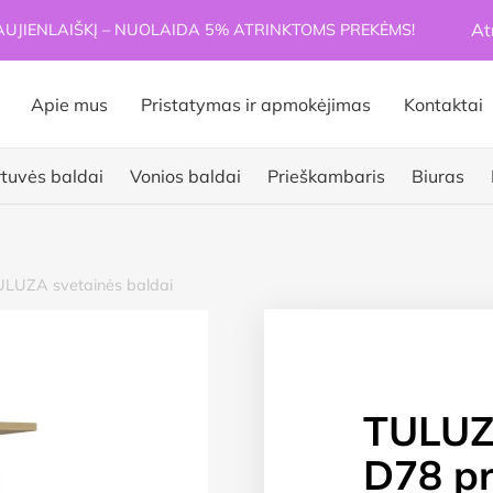
At
JIENLAIŠKĮ – NUOLAIDA 5% ATRINKTOMS PREKĖMS!
Apie mus
Pristatymas ir apmokėjimas
Kontaktai
rtuvės baldai
Vonios baldai
Prieškambaris
Biuras
LUZA svetainės baldai
TULUZ
D78 pr