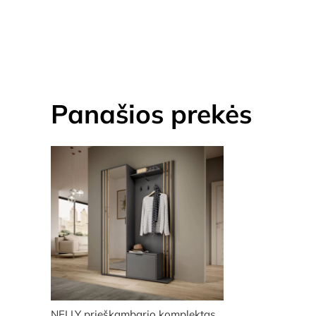
Panašios prekės
NELLY prieškambario komplektas…