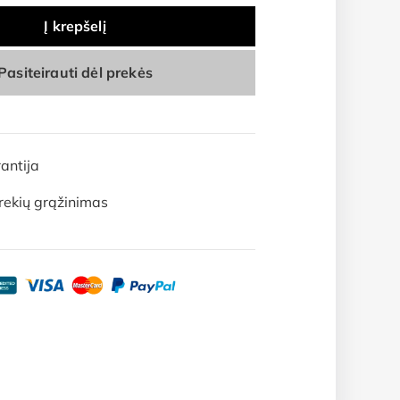
Į krepšelį
Pasiteirauti dėl prekės
antija
rekių grąžinimas