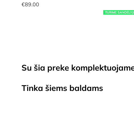
€
89.00
TURIME SANDĖLYJ
Su šia preke komplektuojam
Tinka šiems baldams