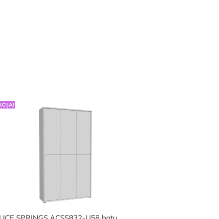
KCIJA!
LICE SPRINGS ACSS832-U58 batų…