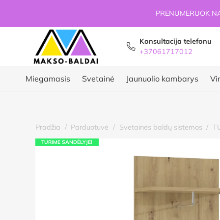
PRENUMERUOK NAU
Konsultacija telefonu
+37061717012
Miegamasis
Svetainė
Jaunuolio kambarys
Vi
Pradžia
/
Parduotuvė
/
Svetainės baldų sistemos
/
TU
TURIME SANDĖLYJE!