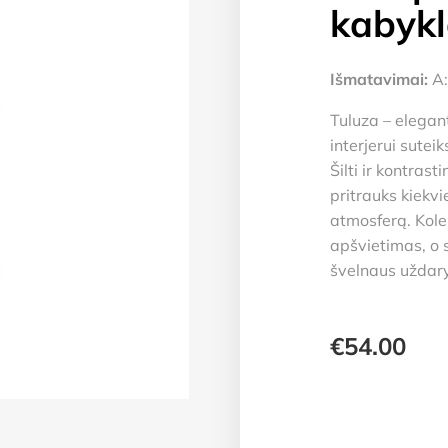
kabyk
Išmatavimai:
A:
Tuluza – elegan
interjerui sutei
Šilti ir kontrast
pritrauks kiekvi
atmosferą. Kolek
apšvietimas, o s
švelnaus uždary
€
54.00