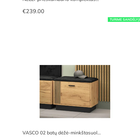
€
239.00
TURIME SANDĖLYJ
VASCO 02 batų dėžė-minkštasuol…