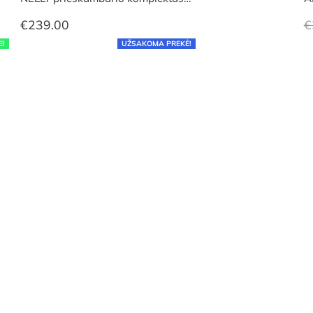
€
239.00
€
E!
UŽSAKOMA PREKĖ!