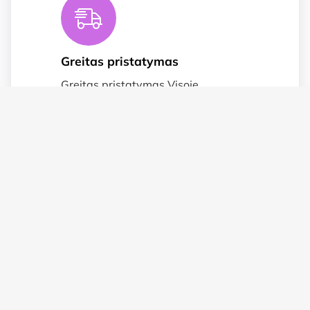
Greitas pristatymas
Greitas pristatymas Visoje
Lietuvoje.
Suteikiame garnatija
Prekėms taikoma 2 metų garantija