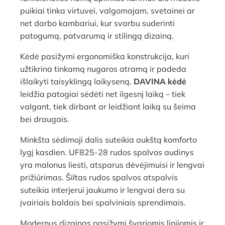
puikiai tinka virtuvei, valgomajam, svetainei ar
net darbo kambariui, kur svarbu suderinti
patogumą, patvarumą ir stilingą dizainą.
Kėdė pasižymi ergonomiška konstrukcija, kuri
užtikrina tinkamą nugaros atramą ir padeda
išlaikyti taisyklingą laikyseną.
DAVINA kėdė
leidžia patogiai sėdėti net ilgesnį laiką – tiek
valgant, tiek dirbant ar leidžiant laiką su šeima
bei draugais.
Minkšta sėdimoji dalis suteikia aukštą komforto
lygį kasdien. UF825-28 rudos spalvos audinys
yra malonus liesti, atsparus dėvėjimuisi ir lengvai
prižiūrimas. Šiltas rudos spalvos atspalvis
suteikia interjerui jaukumo ir lengvai dera su
įvairiais baldais bei spalviniais sprendimais.
Modernus dizainas pasižymi švariomis linijomis ir