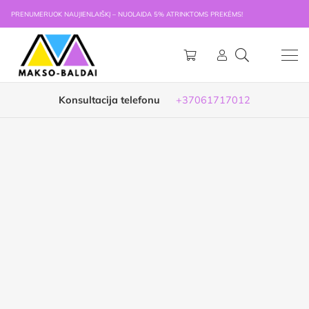
PRENUMERUOK NAUJIENLAIŠKĮ – NUOLAIDA 5% ATRINKTOMS PREKĖMS!
Konsultacija telefonu
+37061717012