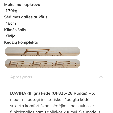
Maksimali apkrova
130kg
Sėdimos dalies aukštis
48cm
Kilmės šalis
Kinija
Kėdžių komplektai
Aprašymas
DAVINA (III gr.) kėdė (UF825-28 Rudas)
– tai
moderni, patogi ir estetiškai išbaigta kėdė,
sukurta komfortiškam sėdėjimui bei jaukios ir
funkcionalios namų aplinkos kūrimui. Šis modelis