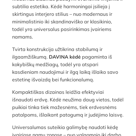
subtilia estetika. Kėdė harmoningai įsilieja į
skirtingus interjero stilius – nuo modernaus ir
minimalistinio iki skandinaviško ar klasikinio,
todėl yra universalus pasirinkimas įvairiems
namams.
Tvirta konstrukcija užtikrina stabilumą ir
ilgaamžiškumą.
DAVINA kėdė
pagaminta iš
kokybiškų medžiagų, todėl yra atspari
kasdieniam naudojimui ir ilgą laiką išlaiko savo
estetinę išvaizdą bei funkcionalumą.
Kompaktiškas dizainas leidžia efektyviai
išnaudoti erdvę. Kėdė neužima daug vietos, todėl
puikiai tinka tiek mažesnėms, tiek erdvesnėms
patalpoms, išlaikant patogumą ir judėjimo laisvę.
Universalumas suteikia galimybę naudoti kėdę
įvairiose namų zonose – nuo valgomojo iki darbo