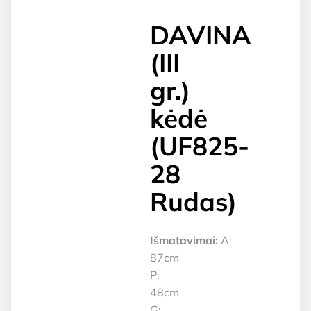
DAVINA
(III
gr.)
kėdė
(UF825-
28
Rudas)
Išmatavimai:
A:
87cm
P:
48cm
G: