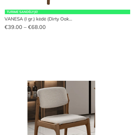
TURIME SANDĖLYJE!
VANESA (I gr.) kėdė (Dirty Oak…
Price
€
39.00
–
€
68.00
range:
€39.00
through
€68.00