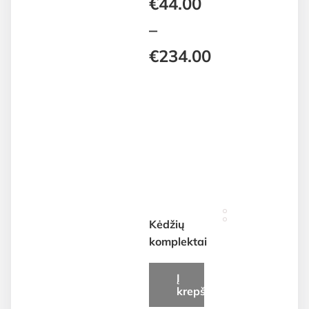
€
44.00
–
€
234.00
Price
range:
€44.00
through
€234.00
Kėdžių
komplektai
Į
krepšelį