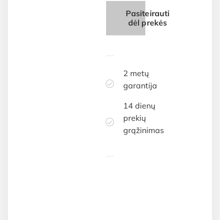
Pasiteirauti
dėl prekės
2 metų
garantija
14 dienų
prekių
grąžinimas