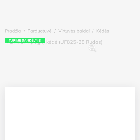
Pradžia
/
Parduotuvė
/
Virtuvės baldai
/
Kėdės
TURIME SANDĖLYJE!