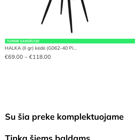
TURIME SANDĖLYJE!
HALKA (II gr) kėdė (G062-40 Pi…
Price
€
69.00
–
€
118.00
range:
€69.00
through
€118.00
Su šia preke komplektuojame
Tinka šiems baldams