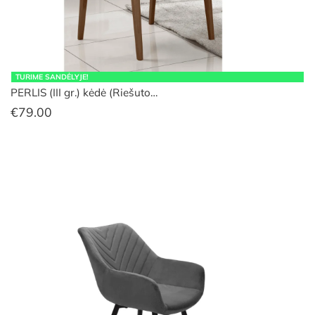
TURIME SANDĖLYJE!
PERLIS (III gr.) kėdė (Riešuto…
€
79.00