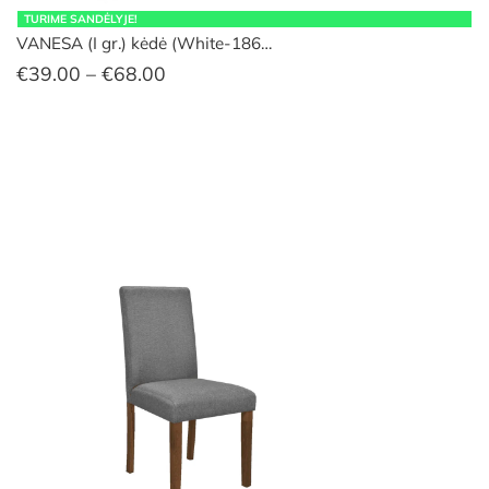
TURIME SANDĖLYJE!
VANESA (I gr.) kėdė (White-186…
Price
€
39.00
–
€
68.00
range:
€39.00
through
€68.00