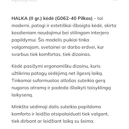
HALKA (II gr.) kėdė (G062-40 Pilkas)
– tai
moderni, patogi ir estetiškai išbaigta kėdė, skirta
kasdieniam naudojimui bei stilingam interjero
papildymui. Šis modelis puikiai tinka
valgomajam, svetainei ar darbo erdvei, kur
svarbus tiek komfortas, tiek dizainas.
Kėdė pasižymi ergonomišku dizainu, kuris
užtikrina patogų sėdėjimą net ilgesnį laiką.
Tinkamai suformuotas atlošas suteikia gerą
nugaros atramą ir padeda išlaikyti taisyklingą
laikyseną.
Minkšta sėdimoji dalis suteikia papildomo
komforto ir leidžia atsipalaiduoti tiek valgant,
tiek dirbant ar leidžiant laiką su šeima.