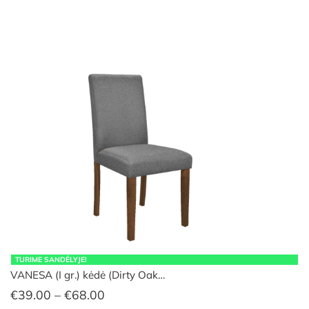
€39.00
through
€68.00
TURIME SANDĖLYJE!
VANESA (I gr.) kėdė (Dirty Oak…
Price
€
39.00
–
€
68.00