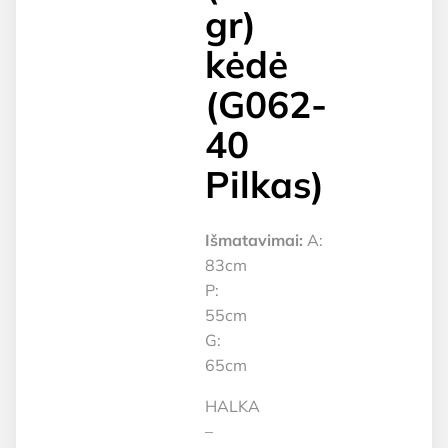
gr)
kėdė
(G062-
40
Pilkas)
Išmatavimai:
A:
83cm
P:
55cm
G:
65cm
HALKA
–