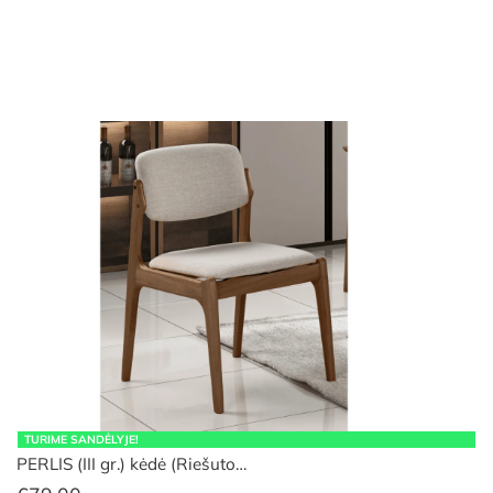
range:
€39.00
through
€68.00
TURIME SANDĖLYJE!
PERLIS (III gr.) kėdė (Riešuto…