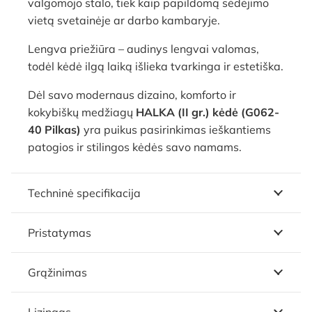
valgomojo stalo, tiek kaip papildomą sėdėjimo
vietą svetainėje ar darbo kambaryje.
Lengva priežiūra – audinys lengvai valomas,
todėl kėdė ilgą laiką išlieka tvarkinga ir estetiška.
Dėl savo modernaus dizaino, komforto ir
kokybiškų medžiagų
HALKA (II gr.) kėdė (G062-
40 Pilkas)
yra puikus pasirinkimas ieškantiems
patogios ir stilingos kėdės savo namams.
Techninė specifikacija
Pristatymas
Grąžinimas
Lizingas