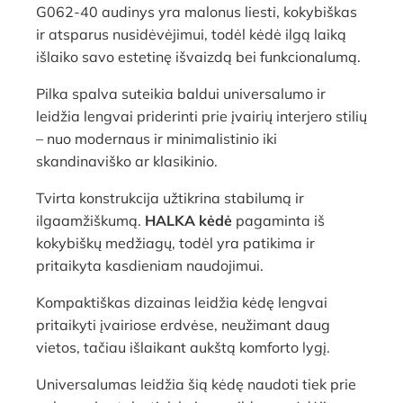
G062-40 audinys yra malonus liesti, kokybiškas
ir atsparus nusidėvėjimui, todėl kėdė ilgą laiką
išlaiko savo estetinę išvaizdą bei funkcionalumą.
Pilka spalva suteikia baldui universalumo ir
leidžia lengvai priderinti prie įvairių interjero stilių
– nuo modernaus ir minimalistinio iki
skandinaviško ar klasikinio.
Tvirta konstrukcija užtikrina stabilumą ir
ilgaamžiškumą.
HALKA kėdė
pagaminta iš
kokybiškų medžiagų, todėl yra patikima ir
pritaikyta kasdieniam naudojimui.
Kompaktiškas dizainas leidžia kėdę lengvai
pritaikyti įvairiose erdvėse, neužimant daug
vietos, tačiau išlaikant aukštą komforto lygį.
Universalumas leidžia šią kėdę naudoti tiek prie