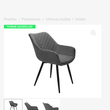
Pradžia
/
Parduotuvė
/
Virtuvės baldai
/
Kėdės
TURIME SANDĖLYJE!