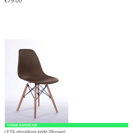
€
79.00
TURIME SANDĖLYJE!
LETA plastikinė kėdė (Brown)