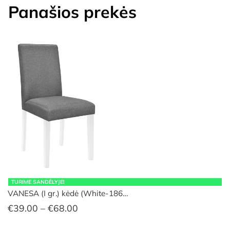
Panašios prekės
TURIME SANDĖLYJE!
VANESA (I gr.) kėdė (White-186…
Price
€
39.00
–
€
68.00
range: