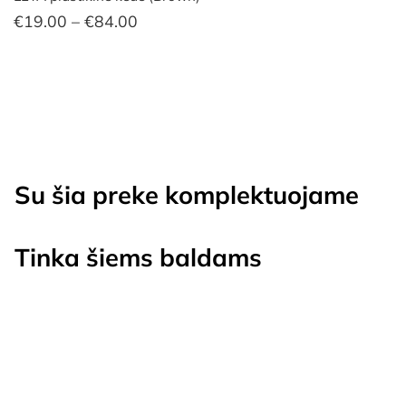
Price
€
19.00
–
€
84.00
range:
€19.00
through
€84.00
Su šia preke komplektuojame
Tinka šiems baldams