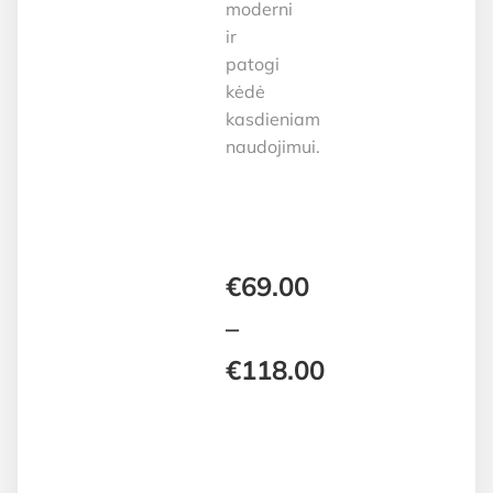
moderni
ir
patogi
kėdė
kasdieniam
naudojimui.
€
69.00
–
€
118.00
Price
range: