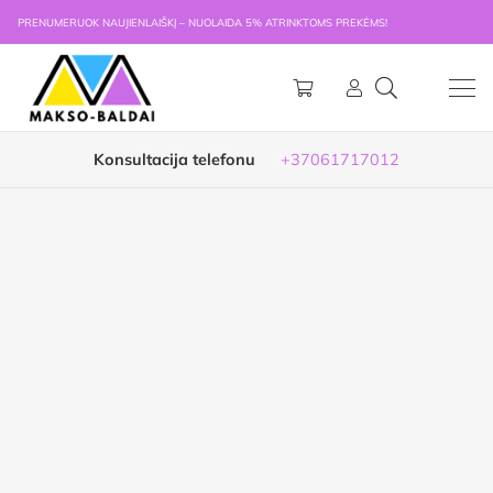
PRENUMERUOK NAUJIENLAIŠKĮ – NUOLAIDA 5% ATRINKTOMS PREKĖMS!
Konsultacija telefonu
+37061717012