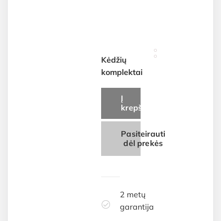
€69.00
through
€118.00
Kėdžių
komplektai
Į
krepšelį
Pasiteirauti
dėl prekės
2 metų
garantija