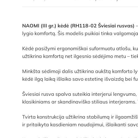
NAOMI (III gr.) kėdė (RH118-02 Šviesiai rusvas)
–
lygio komfortą. Šis modelis puikiai tinka valgomaj
Kėdė pasižymi ergonomiškai suformuotu atlošu, kuri
užtikrina komfortą net ilgesnio sėdėjimo metu – tiek
Minkšta sėdimoji dalis užtikrina aukštą komforto ly
kėdė ilgą laiką išlaiko savo estetinę išvaizdą bei 
Šviesiai rusva spalva suteikia interjerui lengvumo, 
klasikiniams ar skandinaviško stiliaus interjerams
Tvirta konstrukcija užtikrina stabilumą ir ilgaamž
ir pritaikyta kasdieniam naudojimui, išlaikanti sav