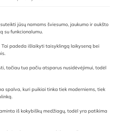
nt suteikti jūsų namams šviesumo, jaukumo ir aukšto
ką su funkcionalumu.
Tai padeda išlaikyti taisyklingą laikyseną bei
is.
ti, tačiau tuo pačiu atsparus nusidėvėjimui, todėl
ma spalva, kuri puikiai tinka tiek moderniems, tiek
linką.
minta iš kokybiškų medžiagų, todėl yra patikima