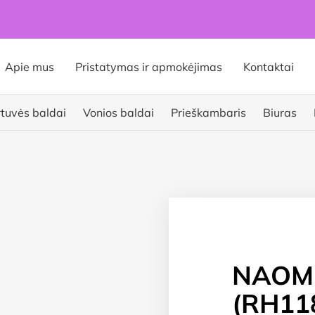
Apie mus
Pristatymas ir apmokėjimas
Kontaktai
rtuvės baldai
Vonios baldai
Prieškambaris
Biuras
NAOMI 
(RH118