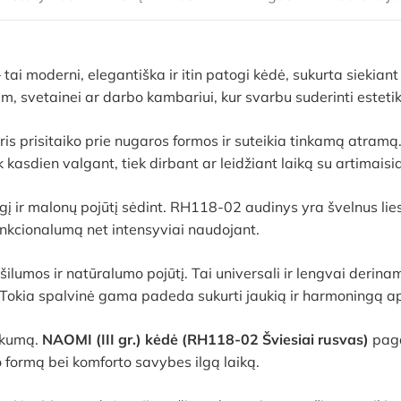
 tai moderni, elegantiška ir itin patogi kėdė, sukurta siekia
am, svetainei ar darbo kambariui, kur svarbu suderinti esteti
s prisitaiko prie nugaros formos ir suteikia tinkamą atramą. 
 kasdien valgant, tiek dirbant ar leidžiant laiką su artimaisia
gį ir malonų pojūtį sėdint. RH118-02 audinys yra švelnus lies
funkcionalumą net intensyviai naudojant.
šilumos ir natūralumo pojūtį. Tai universali ir lengvai derina
. Tokia spalvinė gama padeda sukurti jaukią ir harmoningą ap
iškumą.
NAOMI (III gr.) kėdė (RH118-02 Šviesiai rusvas)
paga
o formą bei komforto savybes ilgą laiką.