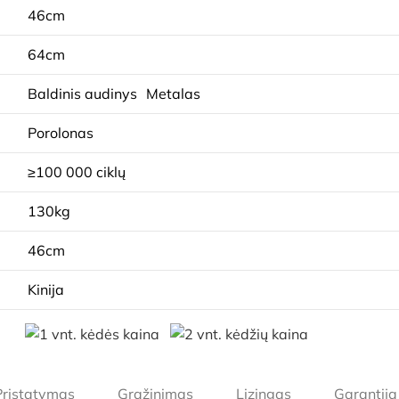
46cm
64cm
Baldinis audinys
Metalas
Porolonas
≥100 000 ciklų
130kg
46cm
Kinija
Pristatymas
Grąžinimas
Lizingas
Garantija