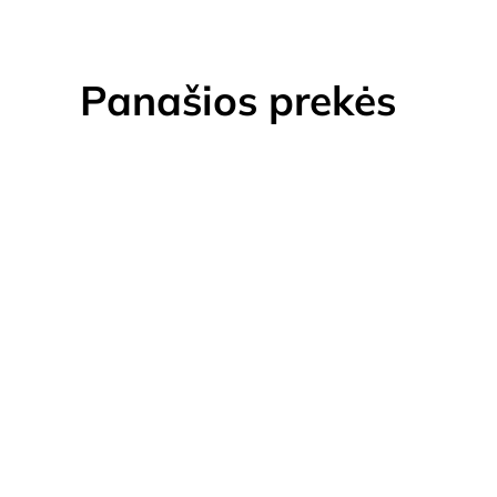
Panašios prekės
VANESA (I gr.) kėdė (White-186…
Price
€
39.00
–
€
68.00
range:
TURIME SANDĖLYJ