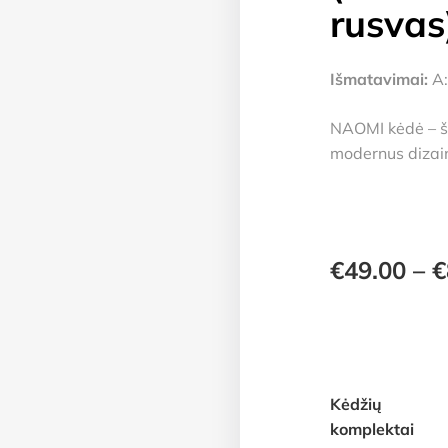
rusvas
Išmatavimai:
A:
NAOMI kėdė – šv
modernus dizaina
€
49.00
–
€
Kėdžių
komplektai