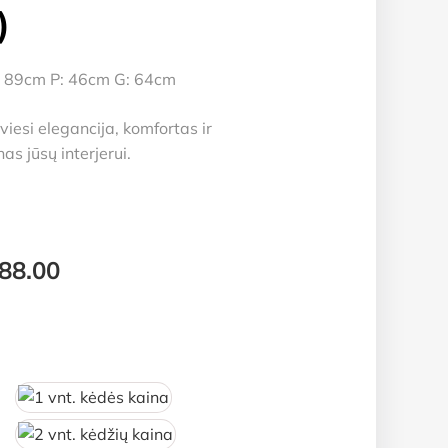
)
 89cm P: 46cm G: 64cm
iesi elegancija, komfortas ir
s jūsų interjerui.
Price
88.00
range:
€49.00
through
€88.00