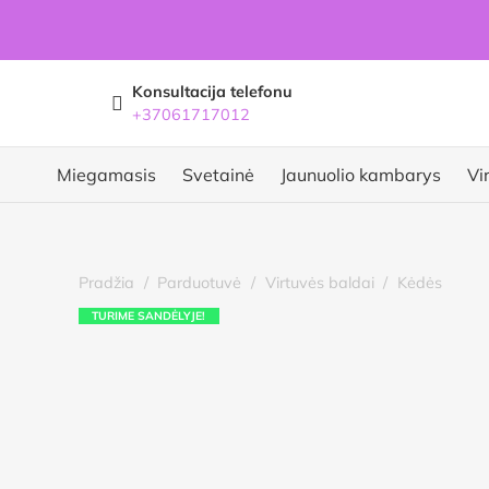
Konsultacija telefonu
+37061717012
Miegamasis
Svetainė
Jaunuolio kambarys
Vi
Pradžia
/
Parduotuvė
/
Virtuvės baldai
/
Kėdės
TURIME SANDĖLYJE!