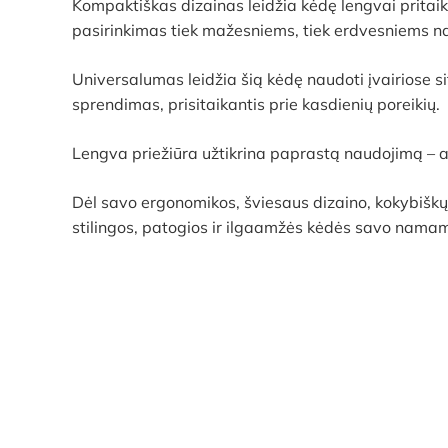
Kompaktiškas dizainas leidžia kėdę lengvai pritaik
pasirinkimas tiek mažesniems, tiek erdvesniems 
Universalumas leidžia šią kėdę naudoti įvairiose 
sprendimas, prisitaikantis prie kasdienių poreikių.
Lengva priežiūra užtikrina paprastą naudojimą – au
Dėl savo ergonomikos, šviesaus dizaino, kokybišk
stilingos, patogios ir ilgaamžės kėdės savo nama