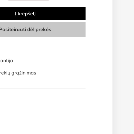
Į krepšelį
Pasiteirauti dėl prekės
antija
rekių grąžinimas