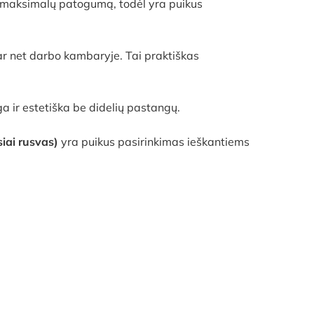
ia maksimalų patogumą, todėl yra puikus
ar net darbo kambaryje. Tai praktiškas
a ir estetiška be didelių pastangų.
iai rusvas)
yra puikus pasirinkimas ieškantiems