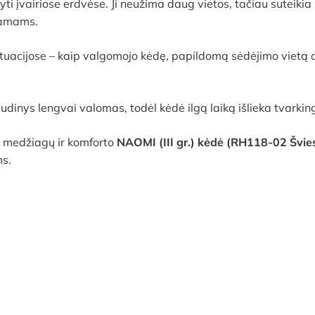
yti įvairiose erdvėse. Ji neužima daug vietos, tačiau suteik
namams.
situacijose – kaip valgomojo kėdę, papildomą sėdėjimo vietą 
dinys lengvai valomas, todėl kėdė ilgą laiką išlieka tvarking
ų medžiagų ir komforto
NAOMI (III gr.) kėdė (RH118-02 Švies
ms.