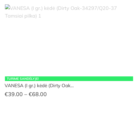
TURIME SANDĖLYJE!
VANESA (I gr.) kėdė (Dirty Oak…
Price
€
39.00
–
€
68.00
range:
€39.00
through
€68.00