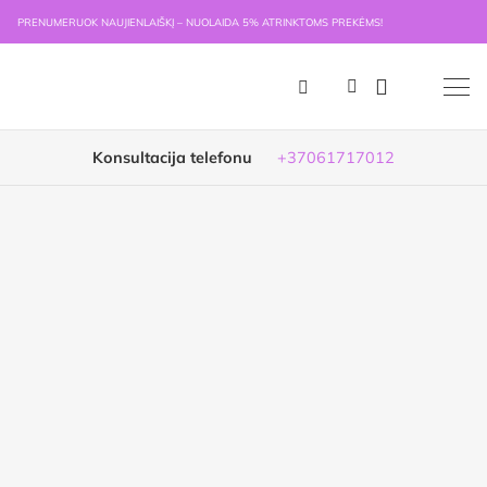
PRENUMERUOK NAUJIENLAIŠKĮ – NUOLAIDA 5% ATRINKTOMS PREKĖMS!
Konsultacija telefonu
+37061717012