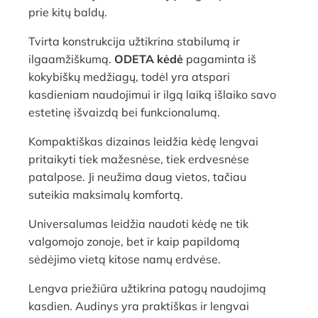
prie kitų baldų.
Tvirta konstrukcija užtikrina stabilumą ir
ilgaamžiškumą.
ODETA kėdė
pagaminta iš
kokybiškų medžiagų, todėl yra atspari
kasdieniam naudojimui ir ilgą laiką išlaiko savo
estetinę išvaizdą bei funkcionalumą.
Kompaktiškas dizainas leidžia kėdę lengvai
pritaikyti tiek mažesnėse, tiek erdvesnėse
patalpose. Ji neužima daug vietos, tačiau
suteikia maksimalų komfortą.
Universalumas leidžia naudoti kėdę ne tik
valgomojo zonoje, bet ir kaip papildomą
sėdėjimo vietą kitose namų erdvėse.
Lengva priežiūra užtikrina patogų naudojimą
kasdien. Audinys yra praktiškas ir lengvai