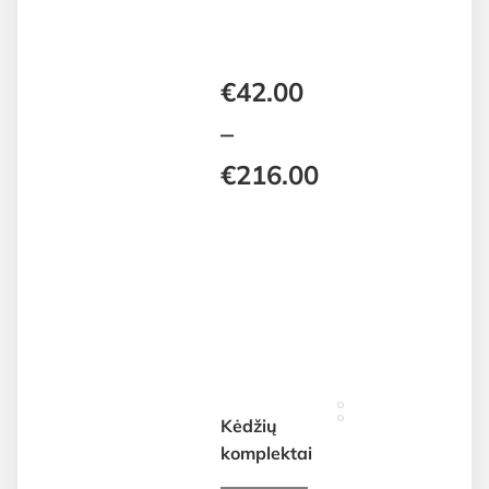
€
42.00
–
€
216.00
Price
range:
€42.00
through
€216.00
Kėdžių
komplektai