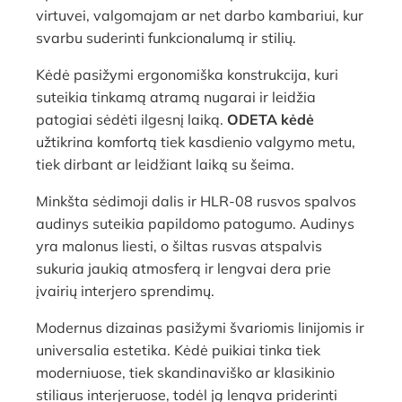
virtuvei, valgomajam ar net darbo kambariui, kur
svarbu suderinti funkcionalumą ir stilių.
Kėdė pasižymi ergonomiška konstrukcija, kuri
suteikia tinkamą atramą nugarai ir leidžia
patogiai sėdėti ilgesnį laiką.
ODETA kėdė
užtikrina komfortą tiek kasdienio valgymo metu,
tiek dirbant ar leidžiant laiką su šeima.
Minkšta sėdimoji dalis ir HLR-08 rusvos spalvos
audinys suteikia papildomo patogumo. Audinys
yra malonus liesti, o šiltas rusvas atspalvis
sukuria jaukią atmosferą ir lengvai dera prie
įvairių interjero sprendimų.
Modernus dizainas pasižymi švariomis linijomis ir
universalia estetika. Kėdė puikiai tinka tiek
moderniuose, tiek skandinaviško ar klasikinio
stiliaus interjeruose, todėl ją lengva priderinti