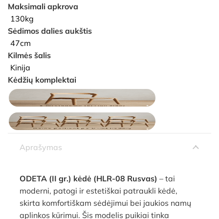
Maksimali apkrova
130kg
Sėdimos dalies aukštis
47cm
Kilmės šalis
Kinija
Kėdžių komplektai
Aprašymas
ODETA (II gr.) kėdė (HLR-08 Rusvas)
– tai
moderni, patogi ir estetiškai patraukli kėdė,
skirta komfortiškam sėdėjimui bei jaukios namų
aplinkos kūrimui. Šis modelis puikiai tinka