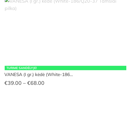
TURIME SANDĖLYJE!
VANESA (I gr.) kėdė (White-186…
Price
€
39.00
–
€
68.00
range:
€39.00
through
€68.00