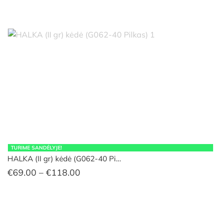
TURIME SANDĖLYJE!
HALKA (II gr) kėdė (G062-40 Pi…
Price
€
69.00
–
€
118.00
range:
€69.00
through