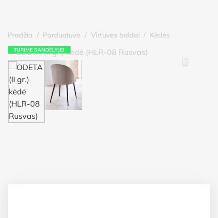
Pradžia
/
Parduotuvė
/
Virtuvės baldai
/
Kėdės
TURIME SANDĖLYJE!