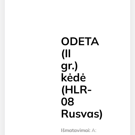
ODETA
(II
gr.)
kėdė
(HLR-
08
Rusvas)
Išmatavimai:
A: