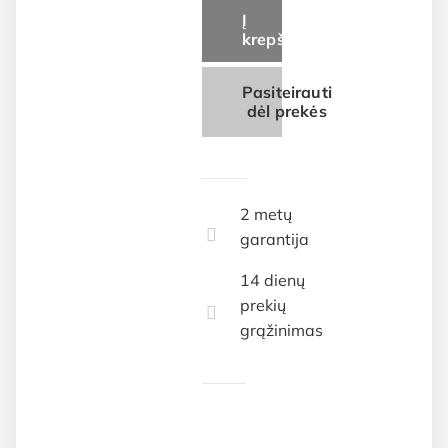
Į
krepšelį
Pasiteirauti
dėl prekės
2 metų
garantija
14 dienų
prekių
grąžinimas