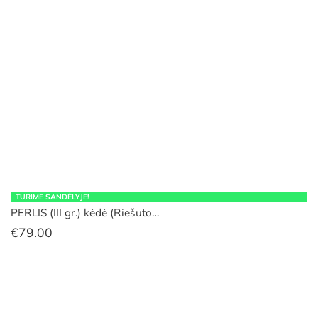
TURIME SANDĖLYJE!
PERLIS (III gr.) kėdė (Riešuto…
€
79.00