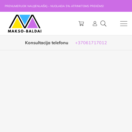
PRENUMERUOK NAUJIENLAIŠKĮ – NUOLAIDA 5% ATRINKTOMS PREKĖMS!
Konsultacija telefonu
+37061717012