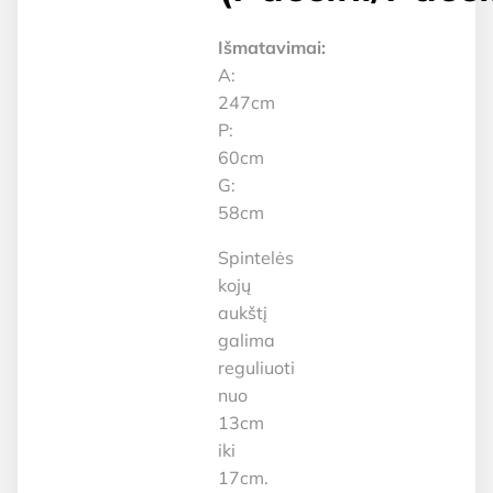
Išmatavimai:
A:
247cm
P:
60cm
G:
58cm
Spintelės
kojų
aukštį
galima
reguliuoti
nuo
13cm
iki
17cm.