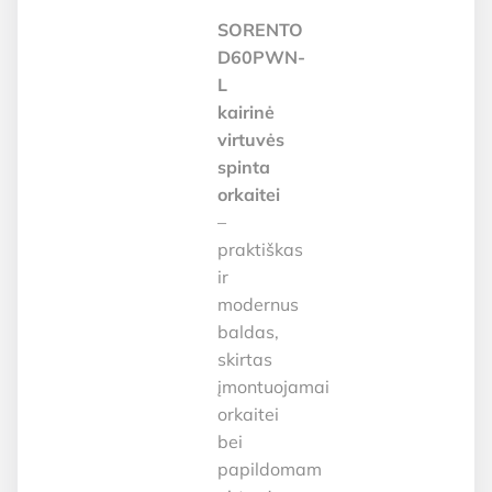
SORENTO
D60PWN-
L
kairinė
virtuvės
spinta
orkaitei
–
praktiškas
ir
modernus
baldas,
skirtas
įmontuojamai
orkaitei
bei
papildomam