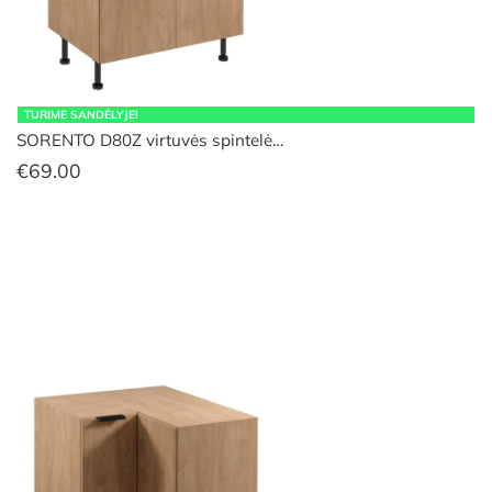
TURIME SANDĖLYJE!
SORENTO D80Z virtuvės spintelė…
€
69.00