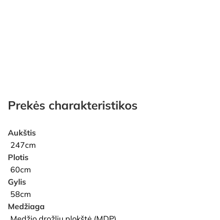
Prekės charakteristikos
Aukštis
247cm
Plotis
60cm
Gylis
58cm
Medžiaga
Medžio drožlių plokštė (MDP)