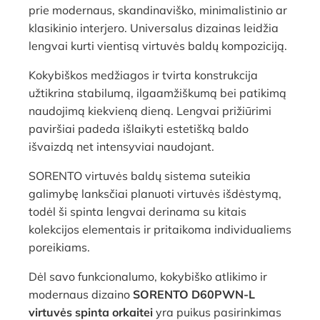
prie modernaus, skandinaviško, minimalistinio ar
klasikinio interjero. Universalus dizainas leidžia
lengvai kurti vientisą virtuvės baldų kompoziciją.
Kokybiškos medžiagos ir tvirta konstrukcija
užtikrina stabilumą, ilgaamžiškumą bei patikimą
naudojimą kiekvieną dieną. Lengvai prižiūrimi
paviršiai padeda išlaikyti estetišką baldo
išvaizdą net intensyviai naudojant.
SORENTO virtuvės baldų sistema suteikia
galimybę lanksčiai planuoti virtuvės išdėstymą,
todėl ši spinta lengvai derinama su kitais
kolekcijos elementais ir pritaikoma individualiems
poreikiams.
Dėl savo funkcionalumo, kokybiško atlikimo ir
modernaus dizaino
SORENTO D60PWN-L
virtuvės spinta orkaitei
yra puikus pasirinkimas