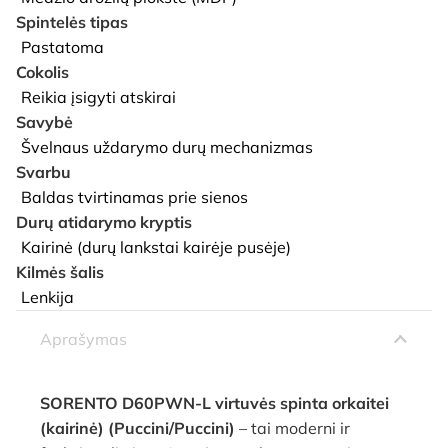
Spintelės tipas
Pastatoma
Cokolis
Reikia įsigyti atskirai
Savybė
Švelnaus uždarymo durų mechanizmas
Svarbu
Baldas tvirtinamas prie sienos
Durų atidarymo kryptis
Kairinė (durų lankstai kairėje pusėje)
Kilmės šalis
Lenkija
Aprašymas
SORENTO D60PWN-L virtuvės spinta orkaitei
(kairinė) (Puccini/Puccini)
– tai moderni ir