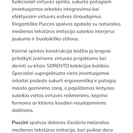
funkcionali virtuvės spinta, sukurta patogiam
įmontuojamos orkaitės integravimui bei
efektyviam virtuvės erdvės išnaudojimui.
Elegantiška Puccini spalvos apdaila su natūralios
medienos tekstūros imitacija suteikia interjerui
jaukumo ir šiuolaikiško stiliaus.
Kairinė spintos konstrukcija leidžia ją lengvai
pritaikyti įvairiems virtuvės projektams bei
derinti su kitais SORENTO kolekcijos baldais.
Specialiai suprojektuota vieta įmontuojamai
orkaitei padeda sukurti ergonomišką ir patogią
maisto gaminimo zoną, o papildomos lentynos
suteikia vietos virtuvės reikmenims, kepimo
formoms ar kitiems kasdien naudojamiems
daiktams.
Puccini
spalvos dekoras išsiskiria natūralios
medienos tekstūros imitacija, kuri puikiai dera