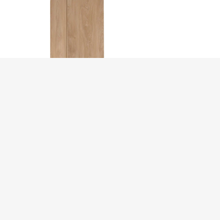
TURIME SANDĖLYJE!
SORENTO G40(100)-P virtuvės sp…
€
54.00