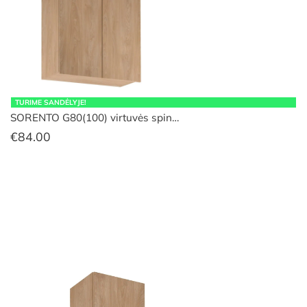
TURIME SANDĖLYJE!
SORENTO G80(100) virtuvės spin…
€
84.00