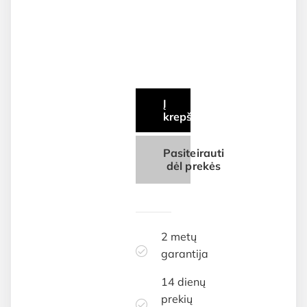
Į
krepšelį
Pasiteirauti
dėl prekės
2 metų
garantija
14 dienų
prekių