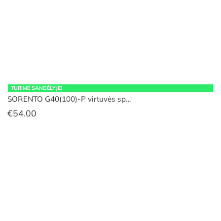
TURIME SANDĖLYJE!
SORENTO G40(100)-P virtuvės sp…
€
54.00