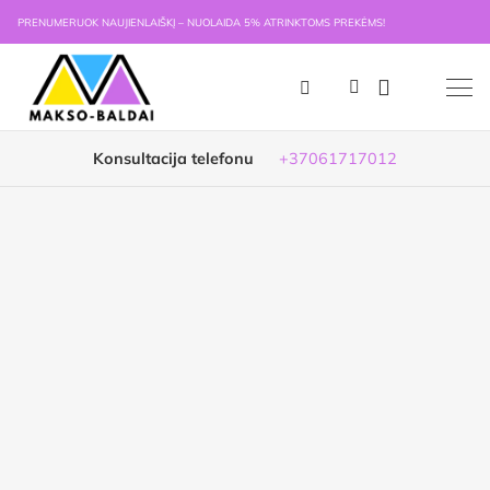
PRENUMERUOK NAUJIENLAIŠKĮ – NUOLAIDA 5% ATRINKTOMS PREKĖMS!
Konsultacija telefonu
+37061717012