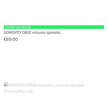
TURIME SANDĖLYJE!
SORENTO D80Z virtuvės spintelė…
€
69.00