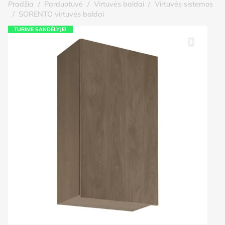
Pradžia
/
Parduotuvė
/
Virtuvės baldai
/
Virtuvės sistemos
/
SORENTO virtuvės baldai
TURIME SANDĖLYJE!