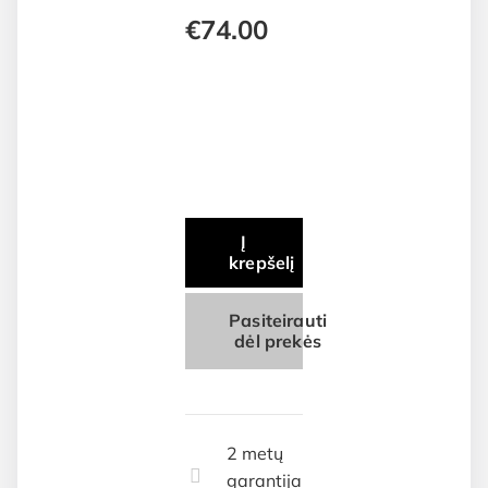
€
74.00
Į
krepšelį
Pasiteirauti
dėl prekės
2 metų
garantija