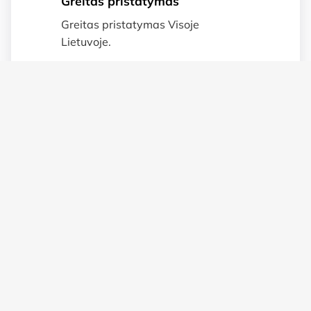
Greitas pristatymas
Greitas pristatymas Visoje
Lietuvoje.
Suteikiame garnatija
Prekėms taikoma 2 metų garantija