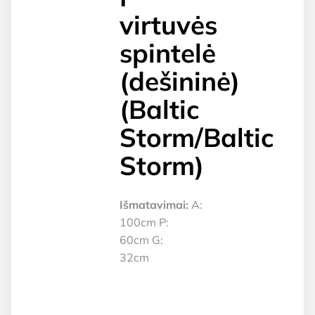
virtuvės
spintelė
(dešininė)
(Baltic
Storm/Baltic
Storm)
Išmatavimai:
A:
100cm P:
60cm G:
32cm