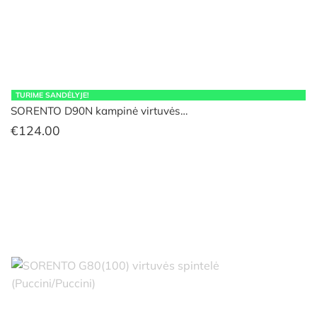
TURIME SANDĖLYJE!
SORENTO D90N kampinė virtuvės…
€
124.00