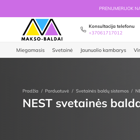
PRENUMERUOK NAU
Konsultacija telefonu
+37061717012
Miegamasis
Svetainė
Jaunuolio kambarys
Vi
Pradžia
/
Parduotuvė
/
Svetainės baldų sistemos
/
NE
NEST svetainės balda