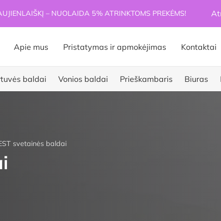
At
JIENLAIŠKĮ – NUOLAIDA 5% ATRINKTOMS PREKĖMS!
Apie mus
Pristatymas ir apmokėjimas
Kontaktai
rtuvės baldai
Vonios baldai
Prieškambaris
Biuras
ST svetainės baldai
i