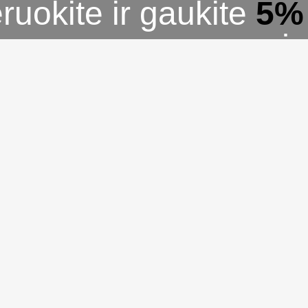
uokite ir gaukite
5%
TRINKTOMS PREKĖ
sutaupyti! Užsiprenumeruokite mūsų naujienlaiškį dabar i
KĖMS jūsų krepšelyje. Būkite pirmieji sužinoję apie n
ir išskirtinius pasiūlymus tiesiai į savo el. pašto dėžutę!
to marketingo taisyklėmis.