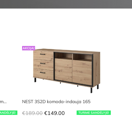
AKCIJA!
am…
NEST 3S2D komoda-indauja 165
Original
Current
€
189.00
€
149.00
ANDĖLYJE!
TURIME SANDĖLYJE!
price
price
was:
is: