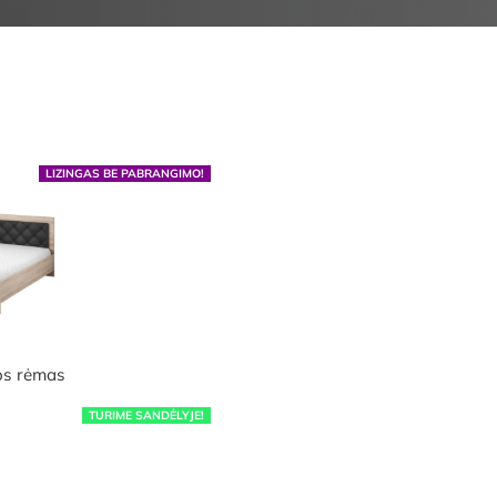
LIZINGAS BE PABRANGIMO!
os rėmas
TURIME SANDĖLYJE!