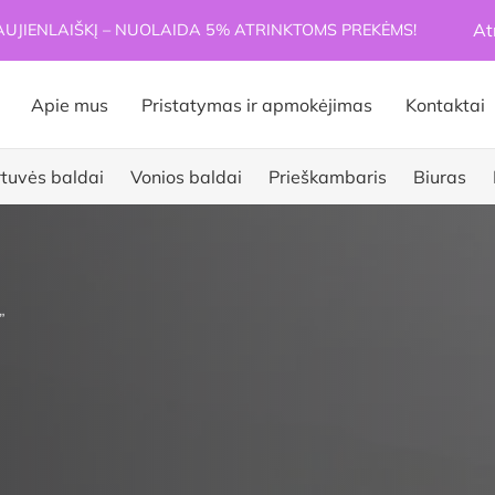
At
JIENLAIŠKĮ – NUOLAIDA 5% ATRINKTOMS PREKĖMS!
Apie mus
Pristatymas ir apmokėjimas
Kontaktai
rtuvės baldai
Vonios baldai
Prieškambaris
Biuras
”