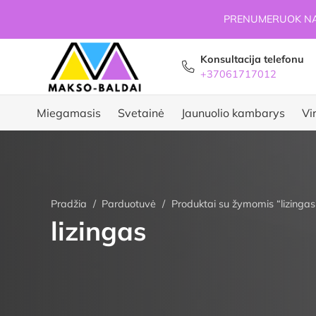
PRENUMERUOK NAU
Konsultacija telefonu
+37061717012
Miegamasis
Svetainė
Jaunuolio kambarys
Vi
Pradžia
/
Parduotuvė
/
Produktai su žymomis “lizingas
lizingas