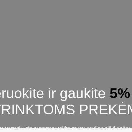
uokite ir gaukite
5%
TRINKTOMS PREKĖ
sutaupyti! Užsiprenumeruokite mūsų naujienlaiškį dabar i