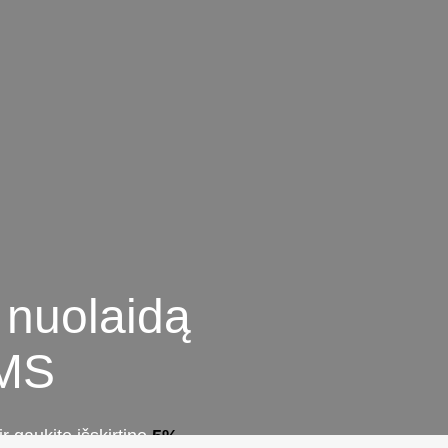
nuolaidą
MS
r gaukite išskirtinę
5%