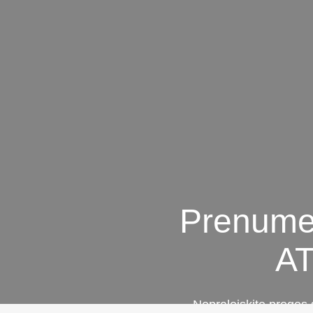
Prenumer
A
„Nepraleiskite progos 