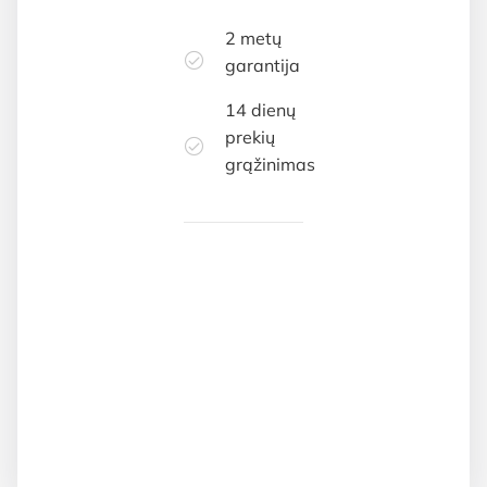
2 metų
garantija
14 dienų
prekių
grąžinimas