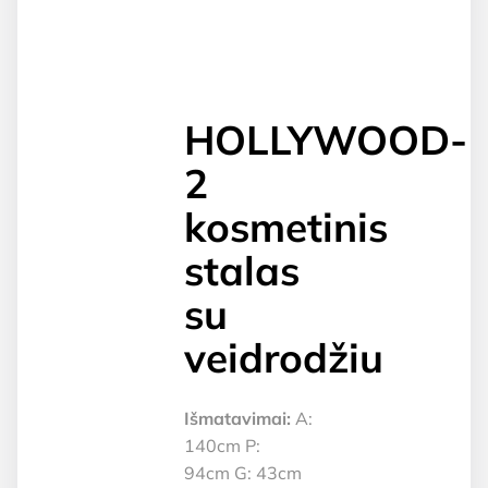
HOLLYWOOD-
2
kosmetinis
stalas
su
veidrodžiu
Išmatavimai:
A:
140cm P:
94cm G: 43cm