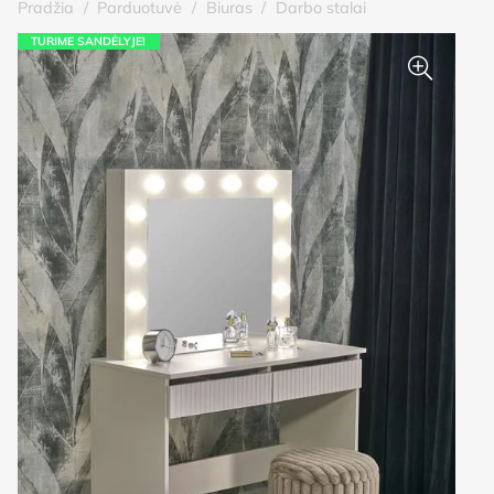
Pradžia
/
Parduotuvė
/
Biuras
/
Darbo stalai
TURIME SANDĖLYJE!