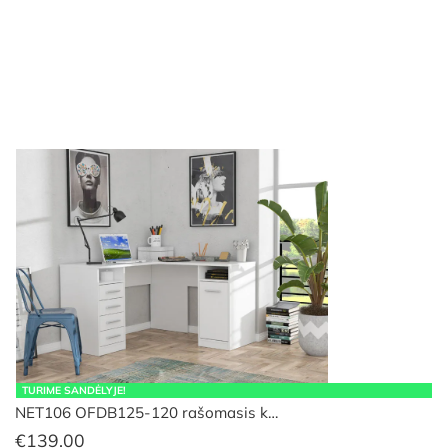
TURIME SANDĖLYJE!
NET106 OFDB125-120 rašomasis k…
€
139.00