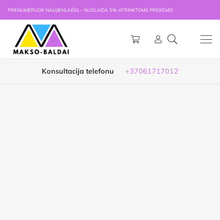
PRENUMERUOK NAUJIENLAIŠKĮ – NUOLAIDA 5% ATRINKTOMS PREKĖMS!
Konsultacija telefonu
+37061717012