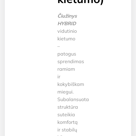
Čiužinys
HYBRID
vidutinio
kietumo
–
patogus
sprendimas
ramiam
ir
kokybiškam
miegui.
Subalansuota
struktūra
suteikia
komfortą
ir stabilų