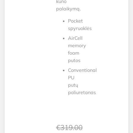
kūno
palaikymą.
Pocket
spyruoklės
AirCell
memory
foam
putos
Conventional
PU
putų
poliuretanas
€
319.00