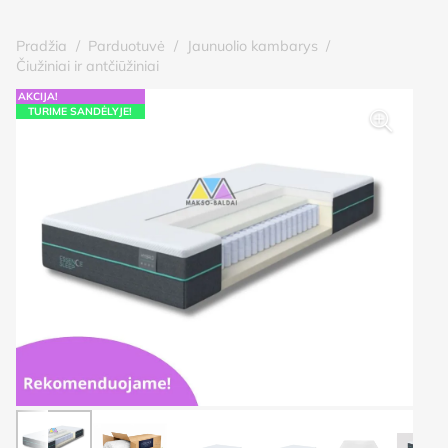
Pradžia
/
Parduotuvė
/
Jaunuolio kambarys
/
Čiužiniai ir antčiūžiniai
AKCIJA!
TURIME SANDĖLYJE!