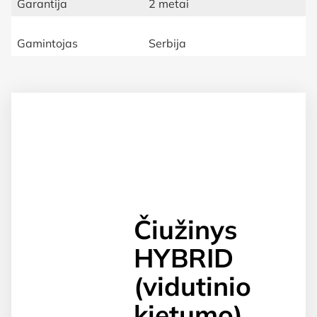
Garantija
2 metai
Gamintojas
Serbija
Čiužinys
HYBRID
(vidutinio
kietumo)