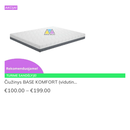
AKCIJA!
TURIME SANDĖLYJE!
Čiužinys BASE KOMFORT (vidutin…
Price
€
100.00
–
€
199.00
range:
€100.00
through
€199.00