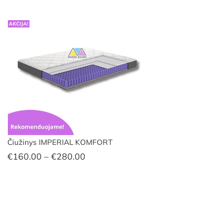
AKCIJA!
Čiužinys IMPERIAL KOMFORT
Price
€
160.00
–
€
280.00
range:
€160.00
through
€280.00