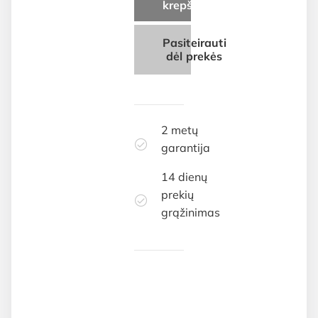
krepšelį
Pasiteirauti
dėl prekės
2 metų
garantija
14 dienų
prekių
grąžinimas