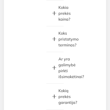
Kokia
prekės
kaina?
Koks
pristatymo
terminas?
Ar yra
galimybė
pirkti
išsimokėtinai?
Kokią
prekės
garantija?