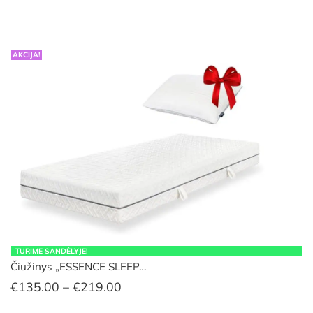
through
€149.00
AKCIJA!
TURIME SANDĖLYJE!
Čiužinys „ESSENCE SLEEP…
Price
€
135.00
–
€
219.00
range: