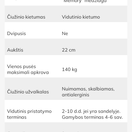
"Memory" medžiaga
Čiužinio kietumas
Vidutinio kietumo
Dvipusis
Ne
Aukštis
22 cm
Vienos pusės
140 kg
maksimali apkrova
Nuimamas, skalbiamas,
Čiužinio užvalkalas
antialerginis
Vidutinis pristatymo
2-10 d.d. jei yra sandelyje.
terminas
Gamybos terminas 4-6 sav.