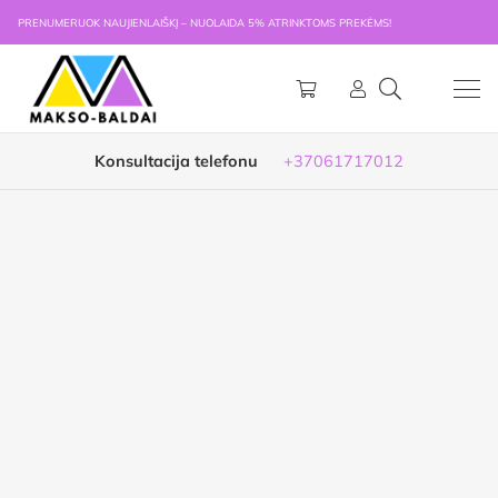
PRENUMERUOK NAUJIENLAIŠKĮ – NUOLAIDA 5% ATRINKTOMS PREKĖMS!
Konsultacija telefonu
+37061717012