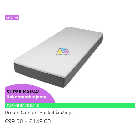
AKCIJA!
TURIME SANDĖLYJE!
Dream Comfort Pocket čiužinys
Price
€
99.00
–
€
149.00
range:
€99.00