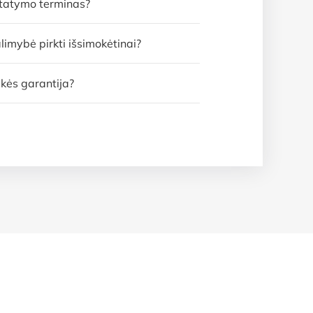
statymo terminas?
limybė pirkti išsimokėtinai?
kės garantija?