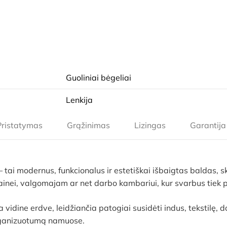
Guoliniai bėgeliai
Lenkija
Pristatymas
Grąžinimas
Lizingas
Garantija
– tai modernus, funkcionalus ir estetiškai išbaigtas baldas, 
tainei, valgomajam ar net darbo kambariui, kur svarbus tiek 
vidine erdve, leidžiančia patogiai susidėti indus, tekstilę,
organizuotumą namuose.