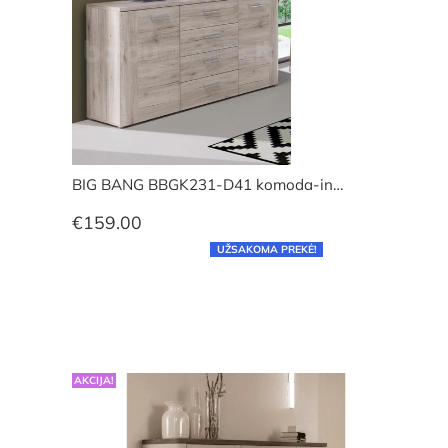
BIG BANG BBGK231-D41 komoda-in…
€
159.00
UŽSAKOMA PREKĖ!
AKCIJA!