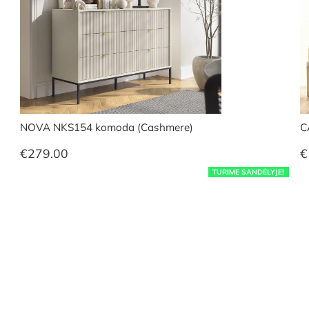
NOVA NKS154 komoda (Cashmere)
C
€
279.00
€
TURIME SANDĖLYJE!