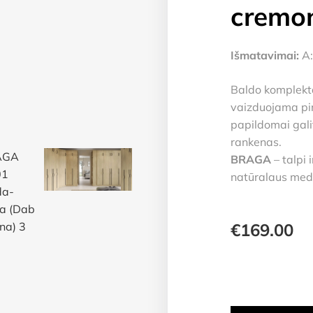
cremo
Išmatavimai:
A
Baldo komplekta
vaizduojama pir
papildomai gali
rankenas.
BRAGA
– talpi
natūralaus medž
€
169.00