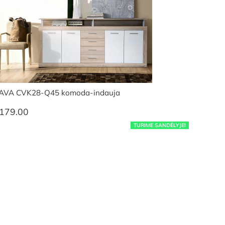
AVA CVK28-Q45 komoda-indauja
179.00
TURIME SANDĖLYJE!