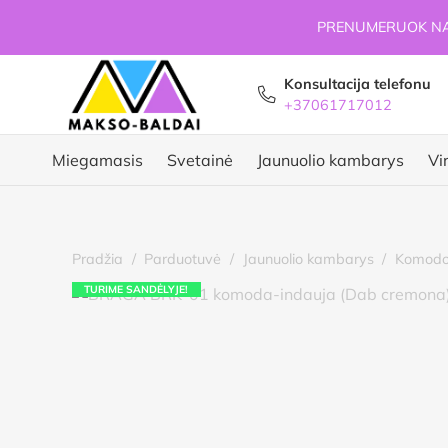
PRENUMERUOK NAU
Konsultacija telefonu
+37061717012
Miegamasis
Svetainė
Jaunuolio kambarys
Vi
Pradžia
/
Parduotuvė
/
Jaunuolio kambarys
/
Komodo
TURIME SANDĖLYJE!