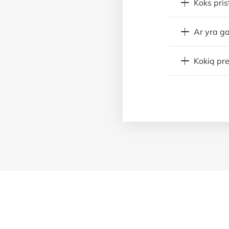
Koks pri
Ar yra ga
Kokią pre