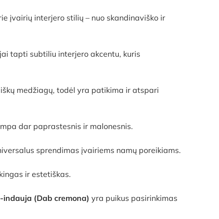
įvairių interjero stilių – nuo skandinaviško ir
i tapti subtiliu interjero akcentu, kuris
škų medžiagų, todėl yra patikima ir atspari
tampa dar paprastesnis ir malonesnis.
universalus sprendimas įvairiems namų poreikiams.
ingas ir estetiškas.
indauja (Dab cremona)
yra puikus pasirinkimas