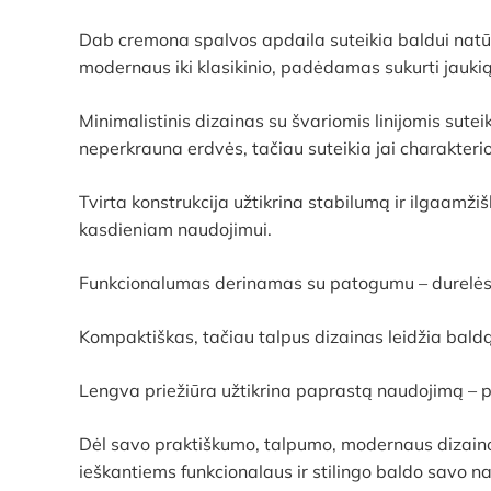
Dab cremona spalvos apdaila suteikia baldui natūral
modernaus iki klasikinio, padėdamas sukurti jauki
Minimalistinis dizainas su švariomis linijomis sutei
neperkrauna erdvės, tačiau suteikia jai charakterio
Tvirta konstrukcija užtikrina stabilumą ir ilgaamž
kasdieniam naudojimui.
Funkcionalumas derinamas su patogumu – durelės ir 
Kompaktiškas, tačiau talpus dizainas leidžia bald
Lengva priežiūra užtikrina paprastą naudojimą – pav
Dėl savo praktiškumo, talpumo, modernaus dizaino
ieškantiems funkcionalaus ir stilingo baldo savo 