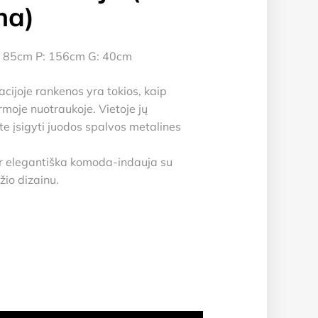
na)
: 85cm P: 156cm G: 40cm
cijoje rankenos yra tokios, kaip
moje nuotraukoje. Vietoje jų
te įsigyti juodos spalvos metalines
 ir elegantiška komoda-indauja su
io dizainu.