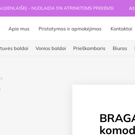
At
JIENLAIŠKĮ – NUOLAIDA 5% ATRINKTOMS PREKĖMS!
Apie mus
Pristatymas ir apmokėjimas
Kontaktai
rtuvės baldai
Vonios baldai
Prieškambaris
Biuras
s
BRAGA
komod