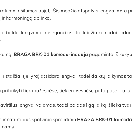
umo ir šilumos pojūtį. Šis medžio atspalvis lengvai dera prie 
ą ir harmoningą aplinką.
kia baldui lengvumo ir elegancijos. Tai leidžia komodai-indauja
.
iškumą.
BRAGA BRK-01 komoda-indauja
pagaminta iš kokybi
stalčiai (jei yra) atsidaro lengvai, todėl daiktų laikymas 
ą pritaikyti tiek mažesnėse, tiek erdvesnėse patalpose. Tai 
iršius lengvai valomas, todėl baldas ilgą laiką išlieka tvark
 ir natūralaus spalvinio sprendimo
BRAGA BRK-01 komoda-
namams.