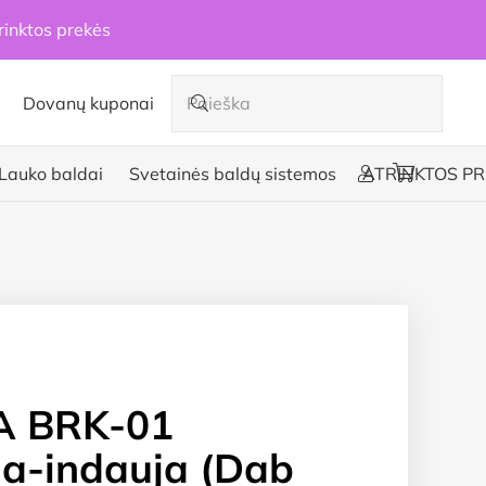
rinktos prekės
Dovanų kuponai
Lauko baldai
Svetainės baldų sistemos
ATRINKTOS PR
 BRK-01
a-indauja (Dab