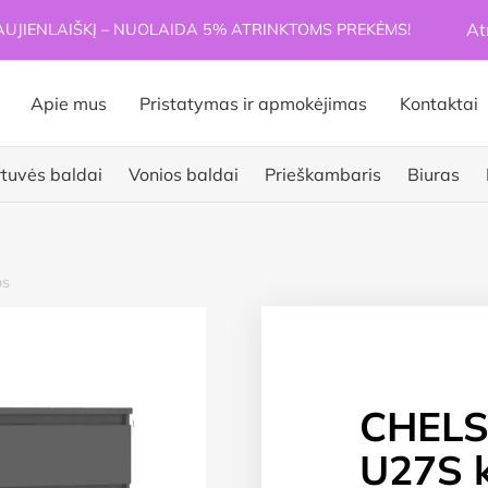
At
JIENLAIŠKĮ – NUOLAIDA 5% ATRINKTOMS PREKĖMS!
Apie mus
Pristatymas ir apmokėjimas
Kontaktai
rtuvės baldai
Vonios baldai
Prieškambaris
Biuras
s
CHELS
U27S 