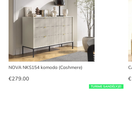
NOVA NKS154 komoda (Cashmere)
C
€
279.00
€
TURIME SANDĖLYJE!