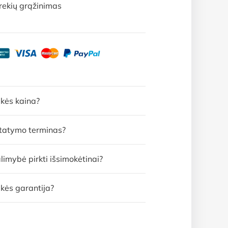
rekių grąžinimas
ekės kaina?
statymo terminas?
limybė pirkti išsimokėtinai?
kės garantija?