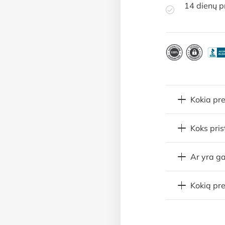
14 dienų p
Kokia pr
Koks pri
Ar yra ga
Kokią pre