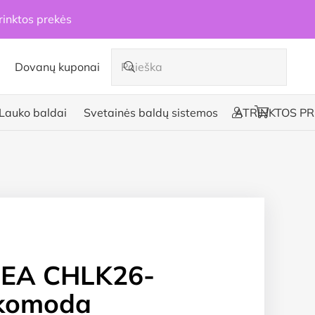
rinktos prekės
Dovanų kuponai
Lauko baldai
Svetainės baldų sistemos
ATRINKTOS PR
EA CHLK26-
komoda