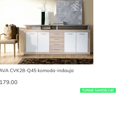
AVA CVK28-Q45 komoda-indauja
179.00
TURIME SANDĖLYJE!