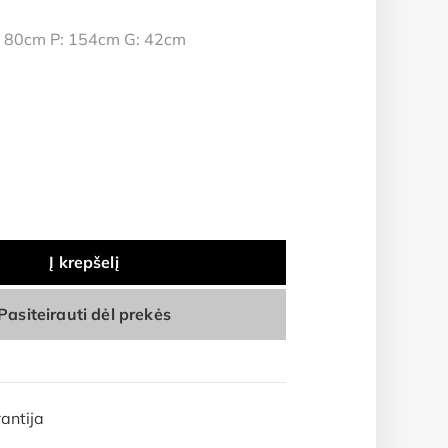
 80cm P: 154cm G: 42cm
Į krepšelį
Pasiteirauti dėl prekės
antija