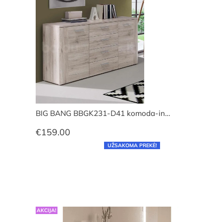
BIG BANG BBGK231-D41 komoda-in…
€
159.00
UŽSAKOMA PREKĖ!
AKCIJA!