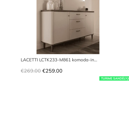
LACETTI LCTK233-M861 komoda-in…
Original
Current
€
269.00
€
259.00
price
price
TURIME SANDĖLYJ
was:
is:
€269.00.
€259.00.