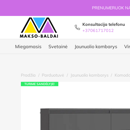
PRENUMERUOK NAU
Konsultacija telefonu
+37061717012
Miegamasis
Svetainė
Jaunuolio kambarys
Vi
Pradžia
/
Parduotuvė
/
Jaunuolio kambarys
/
Komodo
TURIME SANDĖLYJE!