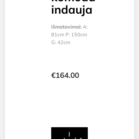
indauja
Išmatavimai:
A:
81cm P: 150cm
G: 42cm
€
164.00
Į