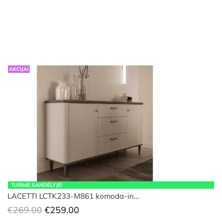
AKCIJA!
TURIME SANDĖLYJE!
LACETTI LCTK233-M861 komoda-in…
Original
Current
€
269.00
€
259.00