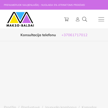
PRENUMERUOK NAUJIENLAIŠKĮ – NUOLAIDA 5% ATRINKTOMS PREKĖMS!
Konsultacija telefonu
+37061717012
Pradžia
/
Parduotuvė
/
Jaunuolio kambarys
/
Komodos