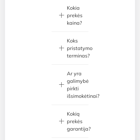
Kokia
prekės
kaina?
Koks
pristatymo
terminas?
Ar yra
galimybė
pirkti
išsimokėtinai?
Kokią
prekės
garantija?