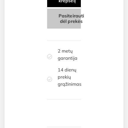
krepšelį
Pasiteirauti
dėl prekės
2 metų
garantija
14 dienų
prekių
grąžinimas