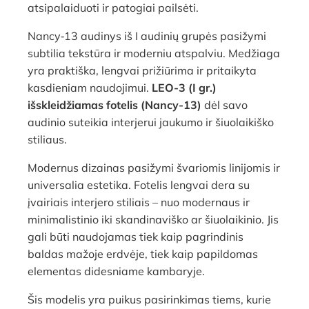
atsipalaiduoti ir patogiai pailsėti.
Nancy‑13 audinys iš I audinių grupės pasižymi
subtilia tekstūra ir moderniu atspalviu. Medžiaga
yra praktiška, lengvai prižiūrima ir pritaikyta
kasdieniam naudojimui.
LEO-3 (I gr.)
išskleidžiamas fotelis (Nancy-13)
dėl savo
audinio suteikia interjerui jaukumo ir šiuolaikiško
stiliaus.
Modernus dizainas pasižymi švariomis linijomis ir
universalia estetika. Fotelis lengvai dera su
įvairiais interjero stiliais – nuo modernaus ir
minimalistinio iki skandinaviško ar šiuolaikinio. Jis
gali būti naudojamas tiek kaip pagrindinis
baldas mažoje erdvėje, tiek kaip papildomas
elementas didesniame kambaryje.
Šis modelis yra puikus pasirinkimas tiems, kurie