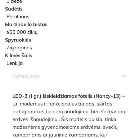
1 dėžė
Sudėtis
Porolonas
Martindeilo testas
≥60 000 ciklų
Spyruoklės
Zigzaginės
Kilmės šalis
Lenkija
Aprašymas
LEO-3 (I gr.) išskleidžiamas fotelis (Nancy-13)
–
tai modernus ir funkcionalus baldas, skirtas
patogiam kasdieniam naudojimui bei efektyviam
erdvės išnaudojimui. Šis modelis puikiai tinka
mažesnėms gyvenamosioms erdvėms, svečių
kambariams ar jaunimo kambariams, kur