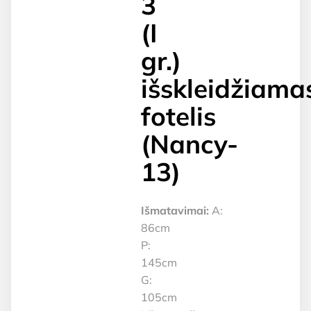
3
(I
gr.)
išskleidžiama
fotelis
(Nancy-
13)
Išmatavimai:
A:
86cm
P:
145cm
G:
105cm