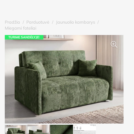
Pradžia
/
Parduotuvė
/
Jaunuolio kambarys
/
Miegami foteliai
TURIME SANDĖLYJE!