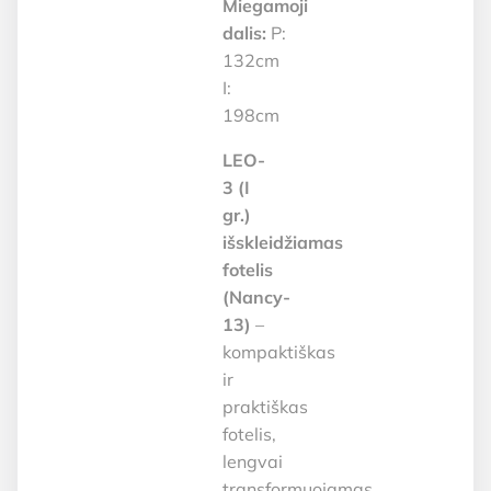
Miegamoji
dalis:
P:
132cm
I:
198cm
LEO-
3 (I
gr.)
išskleidžiamas
fotelis
(Nancy-
13)
–
kompaktiškas
ir
praktiškas
fotelis,
lengvai
transformuojamas