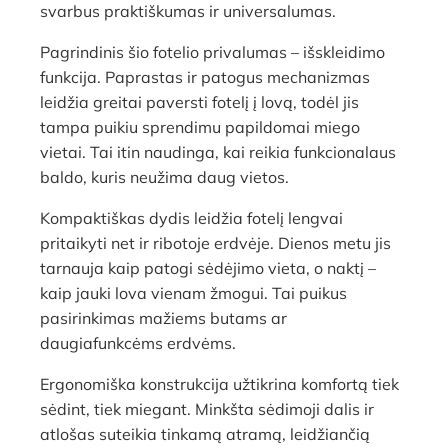
svarbus praktiškumas ir universalumas.
Pagrindinis šio fotelio privalumas – išskleidimo
funkcija. Paprastas ir patogus mechanizmas
leidžia greitai paversti fotelį į lovą, todėl jis
tampa puikiu sprendimu papildomai miego
vietai. Tai itin naudinga, kai reikia funkcionalaus
baldo, kuris neužima daug vietos.
Kompaktiškas dydis leidžia fotelį lengvai
pritaikyti net ir ribotoje erdvėje. Dienos metu jis
tarnauja kaip patogi sėdėjimo vieta, o naktį –
kaip jauki lova vienam žmogui. Tai puikus
pasirinkimas mažiems butams ar
daugiafunkcėms erdvėms.
Ergonomiška konstrukcija užtikrina komfortą tiek
sėdint, tiek miegant. Minkšta sėdimoji dalis ir
atlošas suteikia tinkamą atramą, leidžiančią