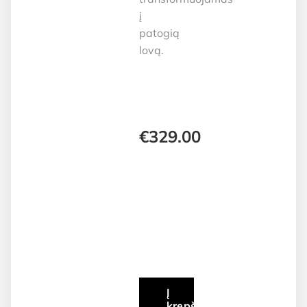
į
patogią
lovą.
€
329.00
Į
krepšelį