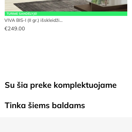
TURIME SANDĖLYJE!
VIVA BIS-I (II gr.) išskleidži…
€
249.00
Su šia preke komplektuojame
Tinka šiems baldams