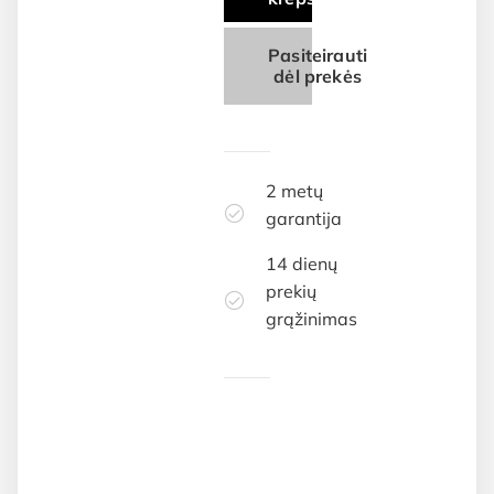
Pasiteirauti
dėl prekės
2 metų
garantija
14 dienų
prekių
grąžinimas