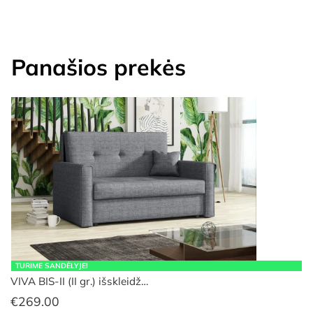
Panašios prekės
TURIME SANDĖLYJE!
VIVA BIS-II (II gr.) išskleidž…
€
269.00