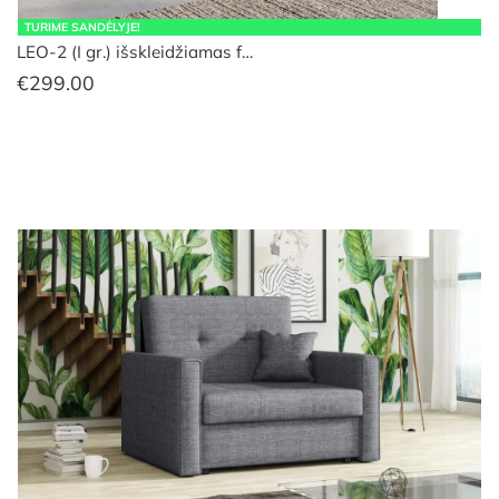
TURIME SANDĖLYJE!
LEO-2 (I gr.) išskleidžiamas f…
€
299.00