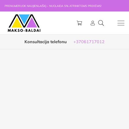
PRENUMERUOK NAUJIENLAIŠKĮ – NUOLAIDA 5% ATRINKTOMS PREKĖMS!
Konsultacija telefonu
+37061717012