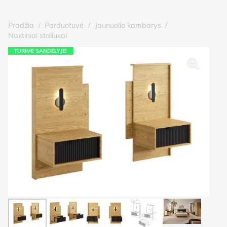
Pradžia
/
Parduotuvė
/
Jaunuolio kambarys
/
Naktiniai staliukai
TURIME SANDĖLYJE!