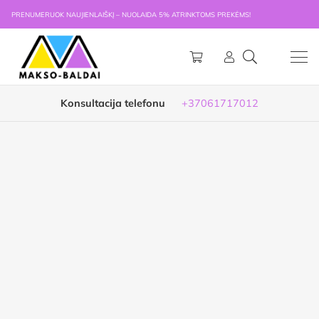
PRENUMERUOK NAUJIENLAIŠKĮ – NUOLAIDA 5% ATRINKTOMS PREKĖMS!
Konsultacija telefonu
+37061717012