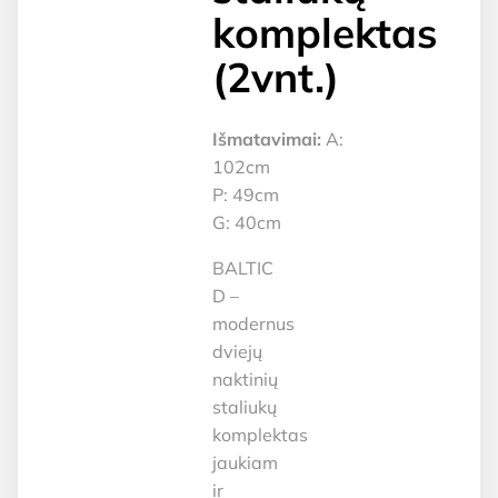
komplektas
(2vnt.)
Išmatavimai:
A:
102cm
P: 49cm
G: 40cm
BALTIC
D –
modernus
dviejų
naktinių
staliukų
komplektas
jaukiam
ir