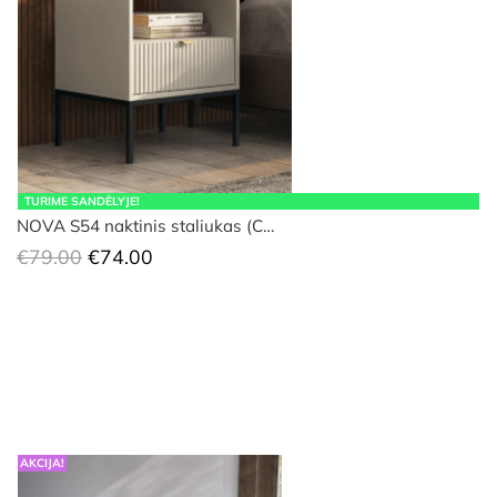
TURIME SANDĖLYJE!
NOVA S54 naktinis staliukas (C…
Original
Current
€
79.00
€
74.00
price
price
was:
is:
€79.00.
€74.00.
AKCIJA!