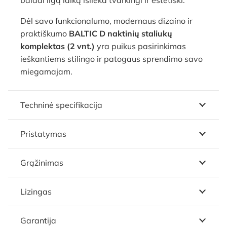
baldai ilgą laiką išlieka tvarkingi ir estetiški.
Dėl savo funkcionalumo, modernaus dizaino ir
praktiškumo
BALTIC D naktinių staliukų
komplektas (2 vnt.)
yra puikus pasirinkimas
ieškantiems stilingo ir patogaus sprendimo savo
miegamajam.
Techninė specifikacija
Pristatymas
Grąžinimas
Lizingas
Garantija