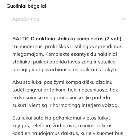
Guoliniai bėgeliai
Aprašymas
BALTIC D naktinių staliukų komplektas (2 vnt.)
–
tai modernus, praktiškas ir stilingas sprendimas
miegamajam. Komplekte esantys du naktiniai
staliukai puikiai papildo lovos zoną ir suteikia
patogią vietą svarbiausiems daiktams laikyti.
Abu staliukai pasižymi kompaktišku dizainu,
todėl lengvai pritaikomi tiek mažesniuose, tiek
erdvesniuose miegamuosiuose. Jie padeda
sukurti vientisą ir harmoningą interjero vaizdą.
Staliukai suteikia pakankamai vietos laikyti
knygas, telefoną, žadintuvą, akinius ar kitus
kasdien naudojamus daiktus, kurie visuomet bus