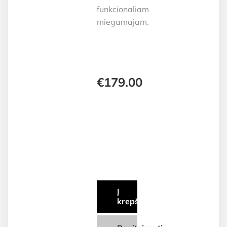
funkcionaliam
miegamajam.
€
179.00
Į
krepšelį