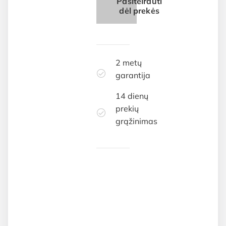
Pasiteirauti
dėl prekės
2 metų
garantija
14 dienų
prekių
grąžinimas