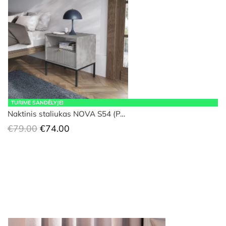
TURIME SANDĖLYJE!
Naktinis staliukas NOVA S54 (P…
Original
Current
€
79.00
€
74.00
price
price
was:
is:
€79.00.
€74.00.