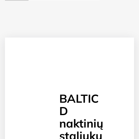
BALTIC
D
naktinių
staliukų