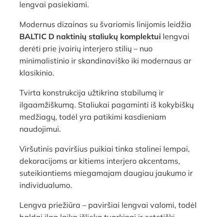
lengvai pasiekiami.
Modernus dizainas su švariomis linijomis leidžia
BALTIC D naktinių staliukų komplektui
lengvai
derėti prie įvairių interjero stilių – nuo
minimalistinio ir skandinaviško iki modernaus ar
klasikinio.
Tvirta konstrukcija užtikrina stabilumą ir
ilgaamžiškumą. Staliukai pagaminti iš kokybiškų
medžiagų, todėl yra patikimi kasdieniam
naudojimui.
Viršutinis paviršius puikiai tinka stalinei lempai,
dekoracijoms ar kitiems interjero akcentams,
suteikiantiems miegamajam daugiau jaukumo ir
individualumo.
Lengva priežiūra – paviršiai lengvai valomi, todėl