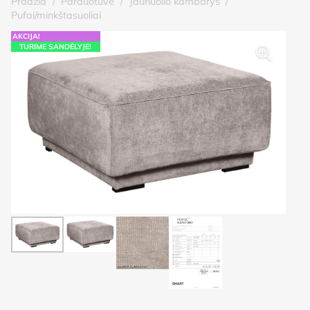
Pradžia
/
Parduotuvė
/
Jaunuolio kambarys
/
Pufai/minkštasuoliai
AKCIJA!
TURIME SANDĖLYJE!