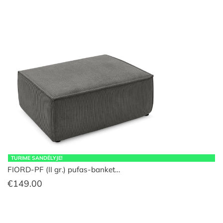
TURIME SANDĖLYJE!
FIORD-PF (II gr.) pufas-banket…
€
149.00