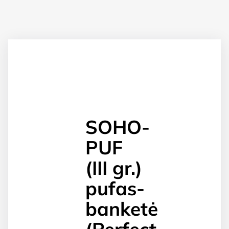
SOHO-
PUF
(III gr.)
pufas-
banketė
(Perfect