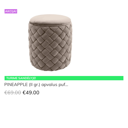
AKCIJA!
TURIME SANDĖLYJE!
PINEAPPLE (II gr.) apvalus puf…
Original
Current
€
69.00
€
49.00
price
price
was:
is:
€69.00.
€49.00.