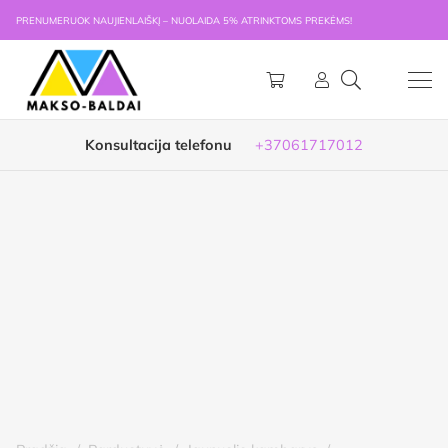
PRENUMERUOK NAUJIENLAIŠKĮ – NUOLAIDA 5% ATRINKTOMS PREKĖMS!
Konsultacija telefonu
+37061717012