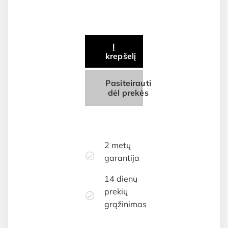
€260.00.
€249.00.
Į
krepšelį
Pasiteirauti
dėl prekės
2 metų
garantija
14 dienų
prekių
grąžinimas