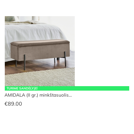
TURIME SANDĖLYJE!
AMIDALA (II gr.) minkštasuolis…
€
89.00