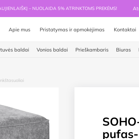
At
JIENLAIŠKĮ – NUOLAIDA 5% ATRINKTOMS PREKĖMS!
Apie mus
Pristatymas ir apmokėjimas
Kontaktai
rtuvės baldai
Vonios baldai
Prieškambaris
Biuras
nkštasuoliai
SOHO-P
pufas