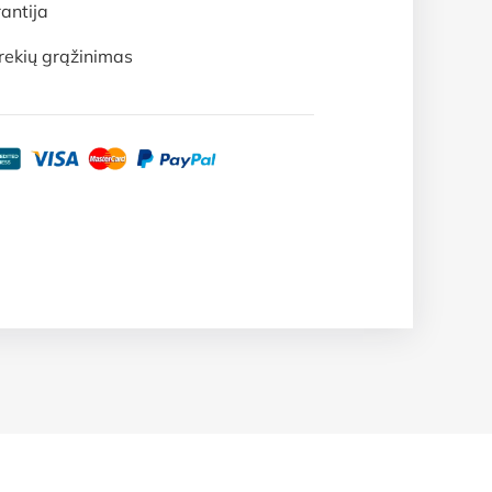
antija
rekių grąžinimas