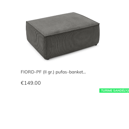
FIORD-PF (II gr.) pufas-banket…
€
149.00
TURIME SANDĖLYJ