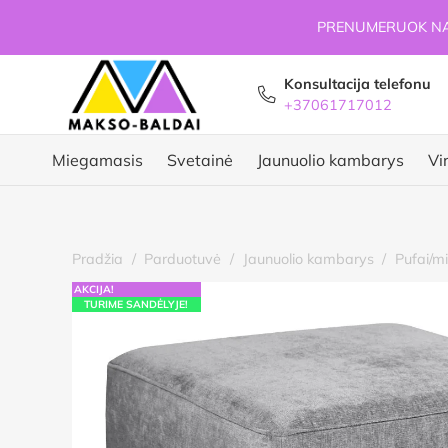
PRENUMERUOK NAU
Konsultacija telefonu
+37061717012
Miegamasis
Svetainė
Jaunuolio kambarys
Vi
Pradžia
/
Parduotuvė
/
Jaunuolio kambarys
/
Pufai/mi
AKCIJA!
TURIME SANDĖLYJE!