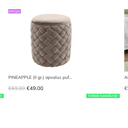
AKCIJA!
PINEAPPLE (II gr.) apvalus puf…
A
Original
Current
€
69.00
€
49.00
€
price
price
E!
TURIME SANDĖLYJE!
was:
is:
€69.00.
€49.00.