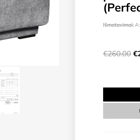
(Perfe
Išmatavimai:
A:
Or
€
260.00
€
pr
w
€