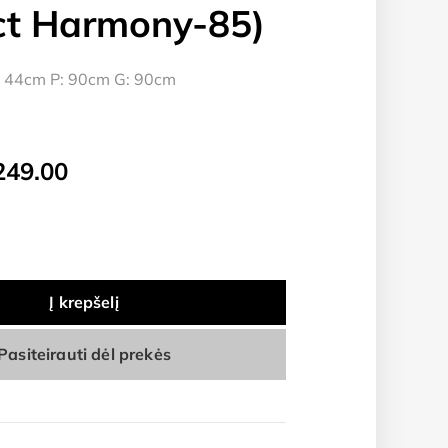
ct Harmony-85)
 44cm P: 90cm G: 90cm
iginal
Current
249.00
ice
price
as:
is:
260.00.
€249.00.
Į krepšelį
Pasiteirauti dėl prekės