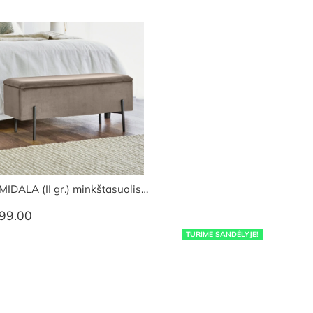
MIDALA (II gr.) minkštasuolis…
99.00
TURIME SANDĖLYJE!