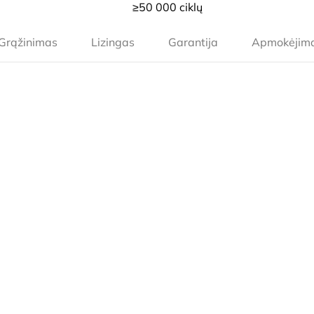
≥50 000 ciklų
Grąžinimas
Lizingas
Garantija
Apmokėjim