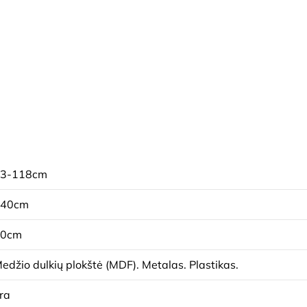
3-118cm
140cm
60cm
edžio dulkių plokštė (MDF). Metalas. Plastikas.
ra