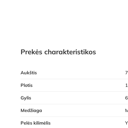
Prekės charakteristikos
Aukštis
7
Plotis
Gylis
Medžiaga
M
Pelės kilimėlis
Y