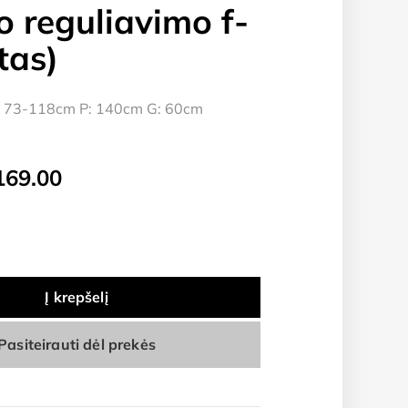
o reguliavimo f-
tas)
 73-118cm P: 140cm G: 60cm
iginal
Current
169.00
ice
price
as:
is:
179.00.
€169.00.
Į krepšelį
Pasiteirauti dėl prekės