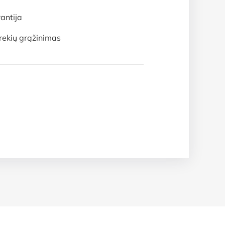
antija
rekių grąžinimas