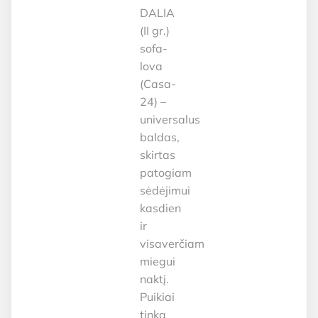
DALIA
(II gr.)
sofa-
lova
(Casa-
24) –
universalus
baldas,
skirtas
patogiam
sėdėjimui
kasdien
ir
visaverčiam
miegui
naktį.
Puikiai
tinka