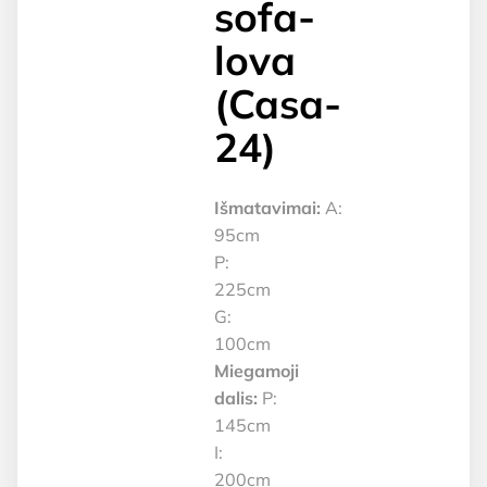
sofa-
lova
(Casa-
24)
Išmatavimai:
A:
95cm
P:
225cm
G:
100cm
Miegamoji
dalis:
P:
145cm
I:
200cm