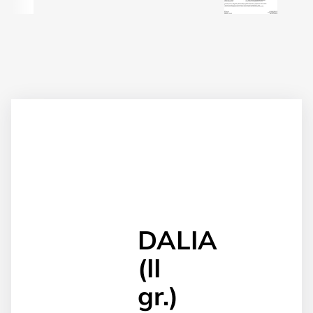
DALIA
(II
gr.)