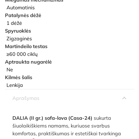
Automatinis
Patalynės dėžė
1 dėžė
Spyruoklės
Zigzaginės
Martindeilo testas
≥60 000 ciklų
Aptraukta nugarėlė
Ne
Kilmės šalis
Lenkija
Aprašymas
DALIA (II gr.) sofa-lova (Casa-24)
sukurta
šiuolaikiškiems namams, kuriuose svarbus
komfortas, praktiškumas ir estetiškai tvarkinga