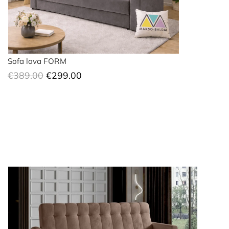
Sofa lova FORM
Original
Current
€
389.00
€
299.00
price
price
was:
is:
€389.00.
€299.00.