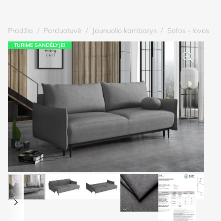
Pradžia
/
Parduotuvė
/
Jaunuolio kambarys
/
Sofos - lovos
TURIME SANDĖLYJE!