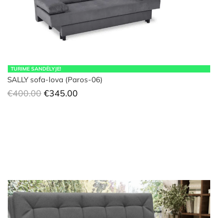
TURIME SANDĖLYJE!
SALLY sofa-lova (Paros-06)
Original
Current
€
400.00
€
345.00
price
price
was:
is:
€400.00.
€345.00.