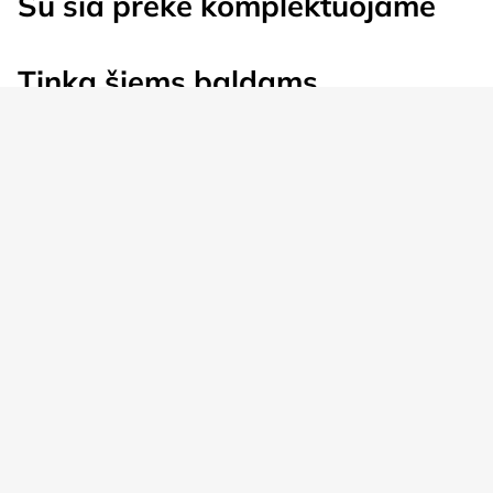
Su šia preke komplektuojame
Tinka šiems baldams