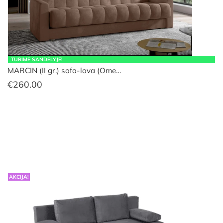
TURIME SANDĖLYJE!
MARCIN (II gr.) sofa-lova (Ome…
€
260.00
AKCIJA!