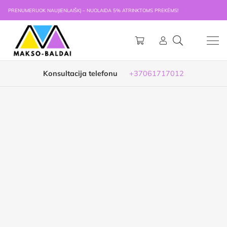
PRENUMERUOK NAUJIENLAIŠKĮ – NUOLAIDA 5% ATRINKTOMS PREKĖMS!
Konsultacija telefonu
+37061717012