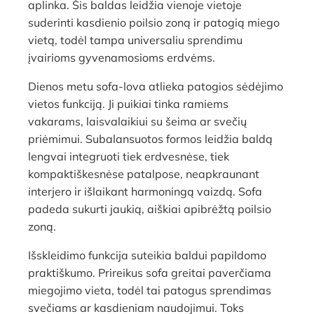
aplinka. Šis baldas leidžia vienoje vietoje
suderinti kasdienio poilsio zoną ir patogią miego
vietą, todėl tampa universaliu sprendimu
įvairioms gyvenamosioms erdvėms.
Dienos metu sofa-lova atlieka patogios sėdėjimo
vietos funkciją. Ji puikiai tinka ramiems
vakarams, laisvalaikiui su šeima ar svečių
priėmimui. Subalansuotos formos leidžia baldą
lengvai integruoti tiek erdvesnėse, tiek
kompaktiškesnėse patalpose, neapkraunant
interjero ir išlaikant harmoningą vaizdą. Sofa
padeda sukurti jaukią, aiškiai apibrėžtą poilsio
zoną.
Išskleidimo funkcija suteikia baldui papildomo
praktiškumo. Prireikus sofa greitai paverčiama
miegojimo vieta, todėl tai patogus sprendimas
svečiams ar kasdieniam naudojimui. Toks