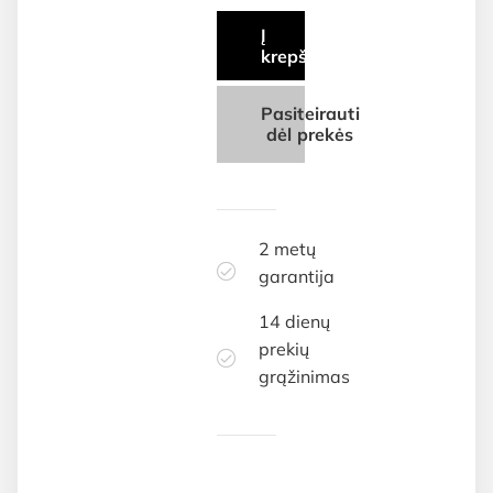
Į
krepšelį
Pasiteirauti
dėl prekės
2 metų
garantija
14 dienų
prekių
grąžinimas