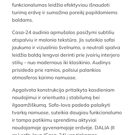
funkcionalumas leidžia efektyviau išnaudoti
turimą erdvę ir sumažina poreikį papildomiems
baldams.
Casa‑24 audinio apmušalas pasižymi subtiliu
atspalviu ir malonia tekstūra. Jis suteikia sofai
jaukumo ir vizualinio švelnumo, o neutrali spalva
leidžia baldą lengvai derinti prie įvairių interjero
stilių – nuo modernaus iki klasikinio. Audinys
prisideda prie ramios, poilsiui palankios
atmosferos kūrimo namuose.
Apgalvota konstrukcija pritaikyta kasdieniam
naudojimui ir orientuota į stabilumą bei
ilgaamžiškumą. Sofa-lova padeda palaikyti
tvarką namuose, suteikia daugiau funkcionalumo
ir tampa patikimu sprendimu aktyviai
naudojamoje gyvenamojoje erdvėje. DALIA (II
gr.) sofa-lova (Casa-24) yra tinkamas