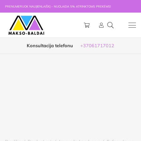
PRENUMERUOK NAUJIENLAIŠKĮ – NUOLAIDA 5% ATRINKTOMS PREKĖMS!
Konsultacija telefonu
+37061717012