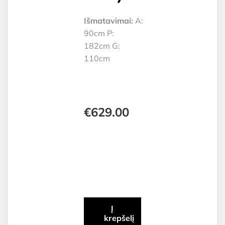
Išmatavimai:
A:
90cm P:
182cm G:
110cm
€
629.00
Į
krepšelį