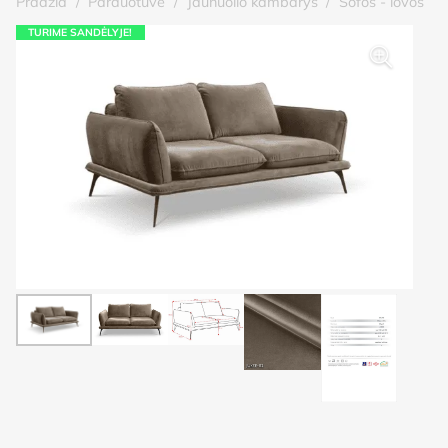
Pradžia
/
Parduotuvė
/
Jaunuolio kambarys
/
Sofos - lovos
TURIME SANDĖLYJE!