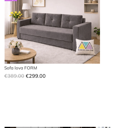
Sofa lova FORM
Original
Current
€
389.00
€
299.00
price
price
was:
is:
€389.00.
€299.00.