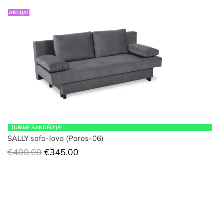
AKCIJA!
TURIME SANDĖLYJE!
SALLY sofa-lova (Paros-06)
Original
Current
€
400.00
€
345.00
price
price
was:
is:
€400.00.
€345.00.