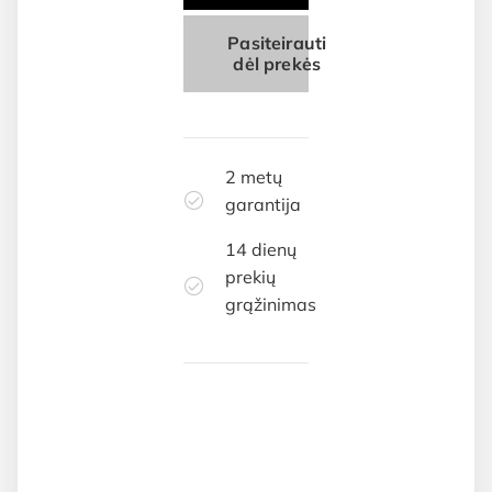
Pasiteirauti
dėl prekės
2 metų
garantija
14 dienų
prekių
grąžinimas